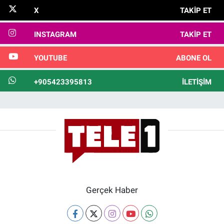
X
TAKIP ET
INSTAGRAM
TAKIP ET
YOUTUBE
ABONE OL
+905423395813
İLETIŞIM
Gerçek Haber