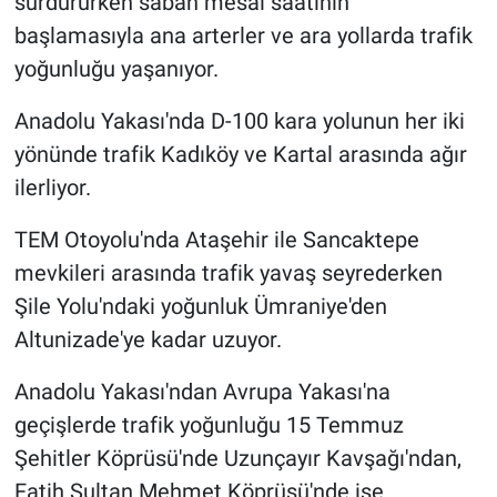
sürdürürken sabah mesai saatinin
başlamasıyla ana arterler ve ara yollarda trafik
Gündem Özel
yoğunluğu yaşanıyor.
Günün görüntüsü
Anadolu Yakası'nda D-100 kara yolunun her iki
yönünde trafik Kadıköy ve Kartal arasında ağır
Haber
ilerliyor.
İlan
TEM Otoyolu'nda Ataşehir ile Sancaktepe
mevkileri arasında trafik yavaş seyrederken
Kimdir
Şile Yolu'ndaki yoğunluk Ümraniye'den
Koronavirüs
Altunizade'ye kadar uzuyor.
Anadolu Yakası'ndan Avrupa Yakası'na
Kültür Sanat
geçişlerde trafik yoğunluğu 15 Temmuz
Ne demişti
Şehitler Köprüsü'nde Uzunçayır Kavşağı'ndan,
Fatih Sultan Mehmet Köprüsü'nde ise