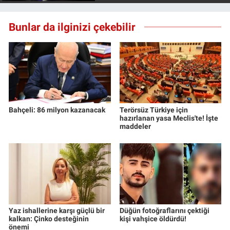
Bunlar da ilginizi çekebilir
Bahçeli: 86 milyon kazanacak
Terörsüz Türkiye için
hazırlanan yasa Meclis'te! İşte
maddeler
Yaz ishallerine karşı güçlü bir
Düğün fotoğraflarını çektiği
kalkan: Çinko desteğinin
kişi vahşice öldürdü!
önemi