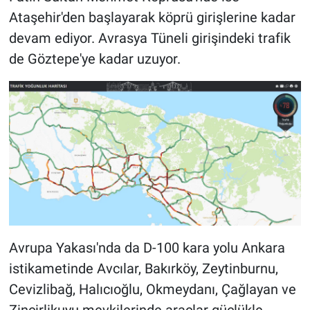
Nedir
Ataşehir'den başlayarak köprü girişlerine kadar
devam ediyor. Avrasya Tüneli girişindeki trafik
Popüler
de Göztepe'ye kadar uzuyor.
Programlar
Sağlık
Spor
Teknoloji
Türkiye'nin Geleceği
Avrupa Yakası'nda da D-100 kara yolu Ankara
Türkiye'nin Gündemi
istikametinde Avcılar, Bakırköy, Zeytinburnu,
Yerel Gündem
Cevizlibağ, Halıcıoğlu, Okmeydanı, Çağlayan ve
Zincirlikuyu mevkilerinde araçlar güçlükle