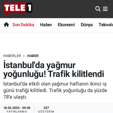
Anında Manşet
Son Dakika
Nöbetçi Eczaneler
Son Dakika
Haber
Ekonomi
Dünya
Teknolo
Başka Sohbetler
Haber
Hava Durumu
Belgesel
Ekonomi
Namaz Vakitleri
HABERLER
HABER
Bilim turu
Dünya
Trafik Durumu
İstanbul'da yağmur
Bilim ve Teknoloji Evreni
Teknoloji
Süper Lig Puan Durumu ve Fikstür
yoğunluğu! Trafik kilitlendi
İstanbul’da etkili olan yağmur haftanın ikinci iş
Doğa Konuşuyor
Sağlık
Tüm Manşetler
günü trafiği kilitledi. Trafik yoğunluğu da yüzde
Dünya
Spor
Son Dakika Haberleri
78’e ulaştı.
18.02.2025 - 09:30
227
Ege Saati
Yayın Akışı
Haber Arşivi
YAYINLANMA
GÖSTERIM