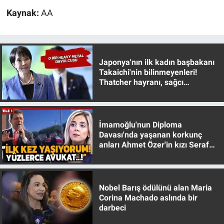
Kaynak:
AA
Japonya'nın ilk kadın başbakanı
Takaichi'nin bilinmeyenleri!
Thatcher hayranı, sağcı
muhafazakar
İmamoğlu'nun Diploma
Davası'nda yaşanan korkunç
anları Ahmet Özer'in kızı Seraf
Özer anlattı!
Nobel Barış ödülünü alan Maria
Corina Machado aslında bir
darbeci