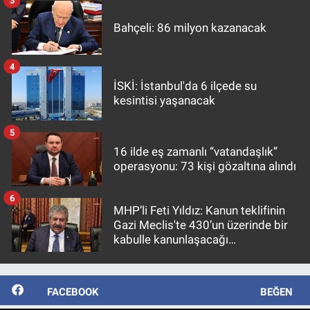
3
Bahçeli: 86 milyon kazanacak
4
İSKİ: İstanbul'da 6 ilçede su
kesintisi yaşanacak
5
16 ilde eş zamanlı “vatandaşlık”
operasyonu: 73 kişi gözaltına alındı
6
MHP’li Feti Yıldız: Kanun teklifinin
Gazi Meclis'te 430’un üzerinde bir
kabulle kanunlaşacağı
görülmektedir
FACEBOOK
BEĞEN