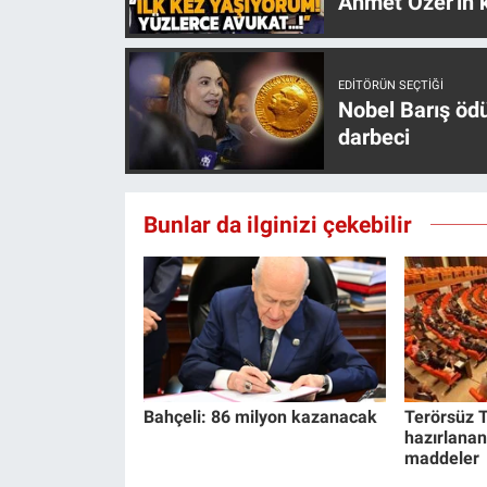
Ahmet Özer'in k
EDITÖRÜN SEÇTIĞI
Nobel Barış öd
darbeci
Bunlar da ilginizi çekebilir
Bahçeli: 86 milyon kazanacak
Terörsüz T
hazırlanan
maddeler