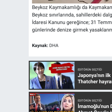
Yerel Yaşam
Beykoz Kaymakamlığı da Kaymakamlı
Beykoz sınırlarında, sahillerdeki dalg
Canlı Yayın
İdaresi Kanunu gereğince; 31 Temmu
günlerinde denize girmek yasaklanmışt
Kaynak:
DHA
EDITÖRÜN SEÇTIĞI
Japonya'nın ilk
Thatcher hayra
EDITÖRÜN SEÇTIĞI
İmamoğlu'nun D