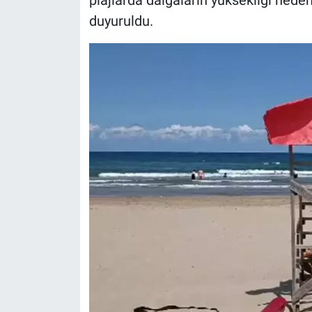
Nedir
duyuruldu.
Popüler
Programlar
Sağlık
Spor
Teknoloji
Türkiye'nin Geleceği
Türkiye'nin Gündemi
Yerel Gündem