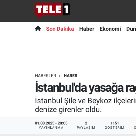
Anında Manşet
Son Dakika
Nöbetçi Eczaneler
Son Dakika
Haber
Ekonomi
Dün
Başka Sohbetler
Haber
Hava Durumu
Belgesel
Ekonomi
Namaz Vakitleri
Bilim turu
Dünya
Trafik Durumu
HABERLER
HABER
İstanbul'da yasağa ra
Bilim ve Teknoloji Evreni
Teknoloji
Süper Lig Puan Durumu ve Fikstür
İstanbul Şile ve Beykoz ilçele
Doğa Konuşuyor
Sağlık
Tüm Manşetler
denize girenler oldu.
Dünya
Spor
Son Dakika Haberleri
01.08.2025 - 20:05
2
1151
YAYINLANMA
PAYLAŞIM
GÖSTERIM
Ege Saati
Yayın Akışı
Haber Arşivi