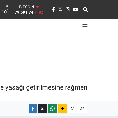
79.591,74
-1.82
DOLAR
°
10
45,43620
0.02
EURO
53,38690
0.19
STERLİN
61,60380
0.18
G.ALTIN
6862,09000
0.19
BİST100
14.598,00
0
rme yasağı getirilmesine rağmen
-
+
A
A