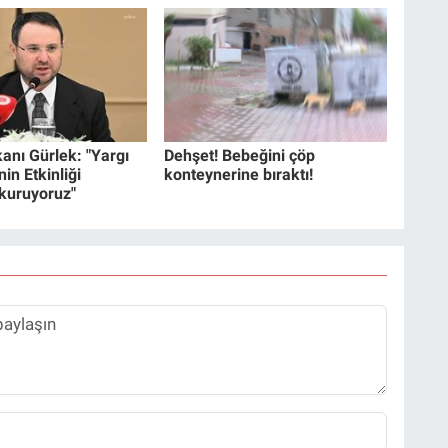
anı Gürlek: "Yargı
Dehşet! Bebeğini çöp
in Etkinliği
konteynerine bıraktı!
 kuruyoruz"