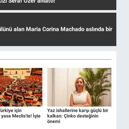
ızı Seraf Özer anlattı!
ülünü alan Maria Corina Machado aslında bir
ürkiye için
Yaz ishallerine karşı güçlü bir
 yasa Meclis'te! İşte
kalkan: Çinko desteğinin
önemi