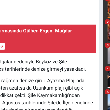
2
rmasında Gülben Ergen: Mağdur
3
lgalar nedeniyle Beykoz ve Şile
tarihlerinde denize girmeyi yasakladı.
4
a rağmen denize girdi. Ayazma Plajı'nda
ten azaltsa da Uzunkum plajı gibi açık
5
u dikkat çekti. Şile Kaymakamlığı'ndan
ğustos tarihlerinde Şile'de İlçe genelinde
niyle denize girmenin yasaklandığı