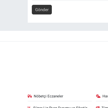
Gönder
Nöbetçi Eczaneler
Ha
Süper Lig Puan Durumu ve Fikstür
Tüm