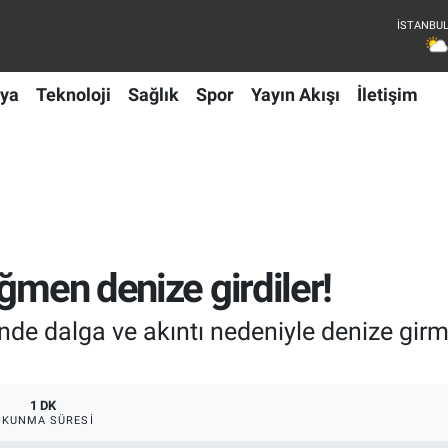
ya
Teknoloji
Sağlık
Spor
Yayın Akışı
İletişim
ğmen denize girdiler!
rinde dalga ve akıntı nedeniyle denize gi
1 DK
OKUNMA SÜRESI