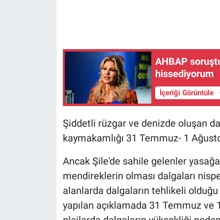
Gündem Özel
Günün görüntüsü
AHBAP soruştu
hissediyorum
Haber
İçeriği Görüntüle
İlan
Şiddetli rüzgar ve denizde oluşan da
Kimdir
kaymakamlığı 31 Temmuz- 1 Ağustos 
Koronavirüs
Ancak Şile'de sahile gelenler yasağ
Kültür Sanat
mendireklerin olması dalgaları nispe
alanlarda dalgaların tehlikeli olduğ
Ne demişti
yapılan açıklamada 31 Temmuz ve 1 A
plajlarda dalgaların yüksekliği nede