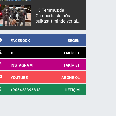
15 Temmuz'da
Cumhurbaşkanı'na
suikast timinde yer alan
firari FETÖ hükümlüsü
10 yıl sonra yakalandı
FACEBOOK
BEĞEN
X
TAKIP ET
INSTAGRAM
TAKIP ET
YOUTUBE
ABONE OL
+905423395813
İLETIŞIM