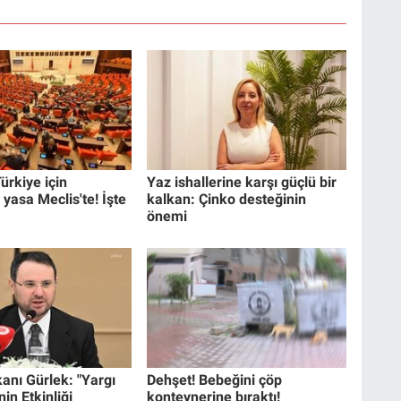
ürkiye için
Yaz ishallerine karşı güçlü bir
 yasa Meclis'te! İşte
kalkan: Çinko desteğinin
önemi
anı Gürlek: "Yargı
Dehşet! Bebeğini çöp
in Etkinliği
konteynerine bıraktı!