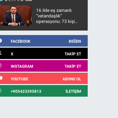
firari FETÖ hükümlüsü
10 yıl sonra yakalandı
16 ilde eş zamanlı
“vatandaşlık”
operasyonu: 73 kişi
gözaltına alındı
FACEBOOK
BEĞEN
X
TAKIP ET
INSTAGRAM
TAKIP ET
YOUTUBE
ABONE OL
+905423395813
İLETIŞIM