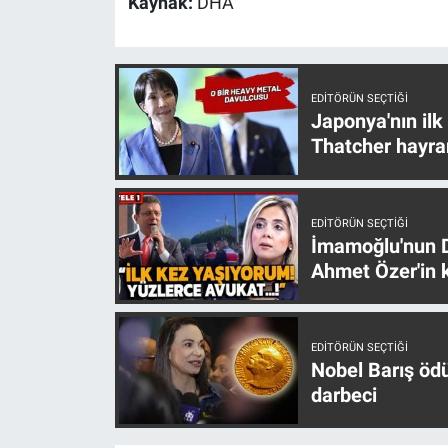
Kaynak:
DHA
Nedir
Popüler
EDITÖRÜN SEÇTIĞI
Programlar
Japonya'nın ilk
Thatcher hayra
Sağlık
Spor
EDITÖRÜN SEÇTIĞI
İmamoğlu'nun D
Teknoloji
Ahmet Özer'in k
Türkiye'nin Geleceği
EDITÖRÜN SEÇTIĞI
Türkiye'nin Gündemi
Nobel Barış öd
darbeci
Yerel Gündem