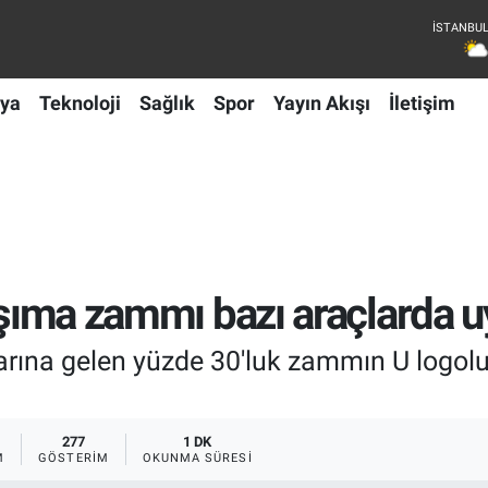
ya
Teknoloji
Sağlık
Spor
Yayın Akışı
İletişim
taşıma zammı bazı araçlarda
larına gelen yüzde 30'luk zammın U logol
277
1 DK
M
GÖSTERIM
OKUNMA SÜRESI