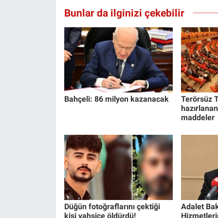
Yerel Yaşam
Bunlar da ilginizi çekebilir
Canlı Yayın
Bahçeli: 86 milyon kazanacak
Terörsüz T
hazırlanan
maddeler
Düğün fotoğraflarını çektiği
Adalet Bak
kişi vahşice öldürdü!
Hizmetlerin