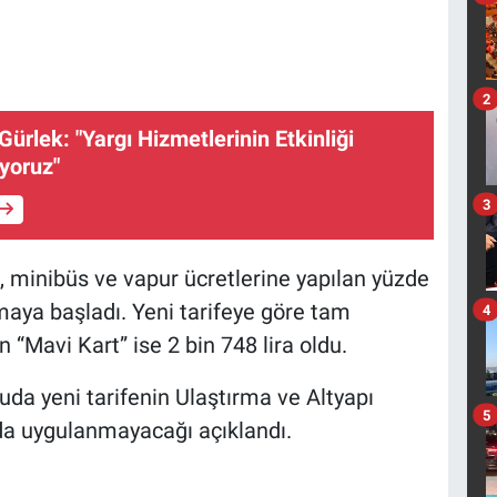
2
ürlek: "Yargı Hizmetlerinin Etkinliği
uyoruz"
3
, minibüs ve vapur ücretlerine yapılan yüzde
maya başladı. Yeni tarifeye göre tam
4
n “Mavi Kart” ise 2 bin 748 lira oldu.
uda yeni tarifenin Ulaştırma ve Altyapı
5
rda uygulanmayacağı açıklandı.