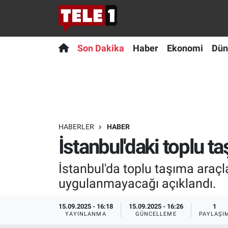
Anında Manşet
Son Dakika
Nöbetçi Eczaneler
Son Dakika
Haber
Ekonomi
Dün
Başka Sohbetler
Haber
Hava Durumu
Belgesel
Ekonomi
Namaz Vakitleri
Bilim turu
Dünya
Trafik Durumu
HABERLER
HABER
İstanbul'daki toplu 
Bilim ve Teknoloji Evreni
Teknoloji
Süper Lig Puan Durumu ve Fikstür
İstanbul'da toplu taşıma araç
Doğa Konuşuyor
Sağlık
Tüm Manşetler
uygulanmayacağı açıklandı.
Dünya
Spor
Son Dakika Haberleri
15.09.2025 - 16:18
15.09.2025 - 16:26
1
YAYINLANMA
GÜNCELLEME
PAYLAŞI
Ege Saati
Yayın Akışı
Haber Arşivi