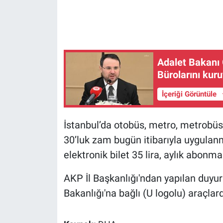
Gündem Özel
Günün görüntüsü
Adalet Bakanı G
Bürolarını kur
Haber
İçeriği Görüntüle
İlan
İstanbul’da otobüs, metro, metrobüs
Kimdir
30’luk zam bugün itibarıyla uygulan
Koronavirüs
elektronik bilet 35 lira, aylık abonma
Kültür Sanat
AKP İl Başkanlığı'ndan yapılan duyur
Bakanlığı'na bağlı (U logolu) araçla
Ne demişti