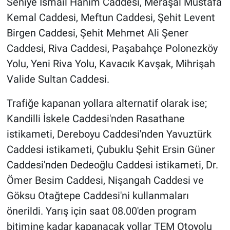
Seniye İsmail Hanım Caddesi, Meraşal Mustafa
Nedir
Kemal Caddesi, Meftun Caddesi, Şehit Levent
Popüler
Birgen Caddesi, Şehit Mehmet Ali Şener
Caddesi, Riva Caddesi, Paşabahçe Polonezköy
Programlar
Yolu, Yeni Riva Yolu, Kavacık Kavşak, Mihrişah
Valide Sultan Caddesi.
Sağlık
Trafiğe kapanan yollara alternatif olarak ise;
Spor
Kandilli İskele Caddesi'nden Rasathane
istikameti, Dereboyu Caddesi'nden Yavuztürk
Teknoloji
Caddesi istikameti, Çubuklu Şehit Ersin Güner
Türkiye'nin Geleceği
Caddesi'nden Dedeoğlu Caddesi istikameti, Dr.
Ömer Besim Caddesi, Nişangah Caddesi ve
Türkiye'nin Gündemi
Göksu Otağtepe Caddesi'ni kullanmaları
önerildi. Yarış için saat 08.00'den program
Yerel Gündem
bitimine kadar kapanacak yollar TEM Otoyolu