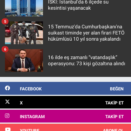
İSKİ: İstanbul'da 6 ilçede su
kesintisi yaşanacak
5
15 Temmuz'da Cumhurbaşkanı'na
suikast timinde yer alan firari FETÖ
hükümlüsü 10 yıl sonra yakalandı
6
16 ilde eş zamanlı “vatandaşlık”
operasyonu: 73 kişi gözaltına alındı
FACEBOOK
BEĞEN
X
TAKIP ET
INSTAGRAM
TAKIP ET
YOUTUBE
ABONE OL