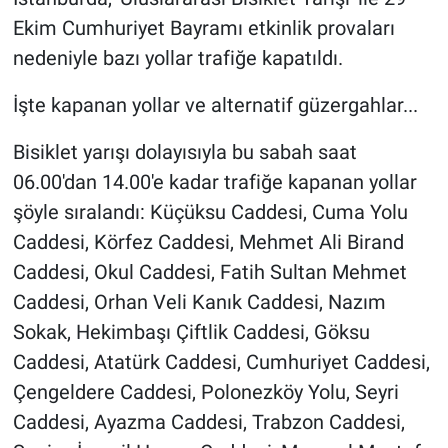
Ekim Cumhuriyet Bayramı etkinlik provaları
Gündem Özel
nedeniyle bazı yollar trafiğe kapatıldı.
Günün görüntüsü
İşte kapanan yollar ve alternatif güzergahlar...
Haber
Bisiklet yarışı dolayısıyla bu sabah saat
06.00'dan 14.00'e kadar trafiğe kapanan yollar
İlan
şöyle sıralandı: Küçüksu Caddesi, Cuma Yolu
Caddesi, Körfez Caddesi, Mehmet Ali Birand
Kimdir
Caddesi, Okul Caddesi, Fatih Sultan Mehmet
Caddesi, Orhan Veli Kanık Caddesi, Nazım
Koronavirüs
Sokak, Hekimbaşı Çiftlik Caddesi, Göksu
Kültür Sanat
Caddesi, Atatürk Caddesi, Cumhuriyet Caddesi,
Çengeldere Caddesi, Polonezköy Yolu, Seyri
Ne demişti
Caddesi, Ayazma Caddesi, Trabzon Caddesi,