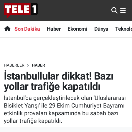
Anında Manşet
Son Dakika
Nöbetçi Eczaneler
Son Dakika
Haber
Ekonomi
Dünya
Teknolo
Başka Sohbetler
Haber
Hava Durumu
Belgesel
Ekonomi
Namaz Vakitleri
HABERLER
HABER
Bilim turu
Dünya
Trafik Durumu
İstanbullular dikkat! Bazı
Bilim ve Teknoloji Evreni
Teknoloji
Süper Lig Puan Durumu ve Fikstür
yollar trafiğe kapatıldı
İstanbul'da gerçekleştirilecek olan 'Uluslararası
Doğa Konuşuyor
Sağlık
Tüm Manşetler
Bisiklet Yarışı' ile 29 Ekim Cumhuriyet Bayramı
Dünya
Spor
Son Dakika Haberleri
etkinlik provaları kapsamında bu sabah bazı
yollar trafiğe kapatıldı.
Ege Saati
Yayın Akışı
Haber Arşivi