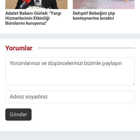
Adalet Bakanı Gürlek: "Yargı
Dehşet! Bebeğini çöp
Hizmetlerinin Etkinliği
konteynerine bıraktı!
Bürolarını kuruyoruz"
Yorumlar
Gönder