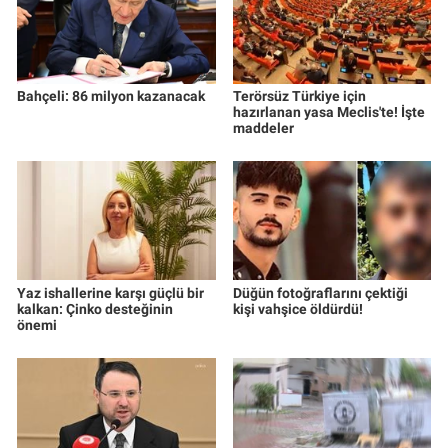
Bahçeli: 86 milyon kazanacak
Terörsüz Türkiye için
hazırlanan yasa Meclis'te! İşte
maddeler
Yaz ishallerine karşı güçlü bir
Düğün fotoğraflarını çektiği
kalkan: Çinko desteğinin
kişi vahşice öldürdü!
önemi