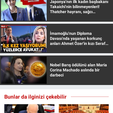
Japonya'nın ilk kadın başbakanı
Takaichi'nin bilinmeyenleri!
Thatcher hayranı, sağcı
muhafazakar
İmamoğlu'nun Diploma
Davası'nda yaşanan korkunç
anları Ahmet Özer'in kızı Seraf
Özer anlattı!
Nobel Barış ödülünü alan Maria
Corina Machado aslında bir
darbeci
Bunlar da ilginizi çekebilir