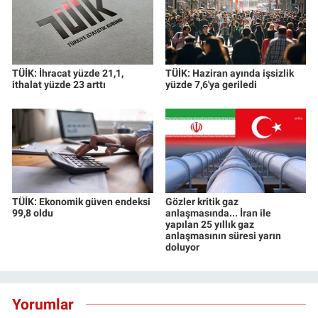
TÜİK: İhracat yüzde 21,1,
TÜİK: Haziran ayında işsizlik
ithalat yüzde 23 arttı
yüzde 7,6'ya geriledi
TÜİK: Ekonomik güven endeksi
Gözler kritik gaz
99,8 oldu
anlaşmasında... İran ile
yapılan 25 yıllık gaz
anlaşmasının süresi yarın
doluyor
Yorumlar