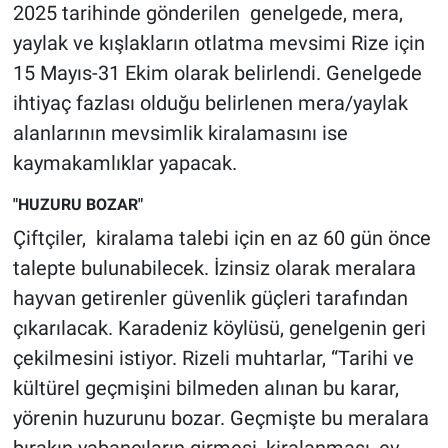
Nedir
2025 tarihinde gönderilen genelgede, mera,
yaylak ve kışlakların otlatma mevsimi Rize için
Popüler
15 Mayıs-31 Ekim olarak belirlendi. Genelgede
ihtiyaç fazlası olduğu belirlenen mera/yaylak
Programlar
alanlarının mevsimlik kiralamasını ise
Sağlık
kaymakamlıklar yapacak.
"HUZURU BOZAR"
Spor
Çiftçiler, kiralama talebi için en az 60 gün önce
Teknoloji
talepte bulunabilecek. İzinsiz olarak meralara
hayvan getirenler güvenlik güçleri tarafından
Türkiye'nin Geleceği
çıkarılacak. Karadeniz köylüsü, genelgenin geri
çekilmesini istiyor. Rizeli muhtarlar, “Tarihi ve
Türkiye'nin Gündemi
kültürel geçmişini bilmeden alınan bu karar,
Yerel Gündem
yörenin huzurunu bozar. Geçmişte bu meralara
bırakın yabancıların girmesi, kiralanması, ev