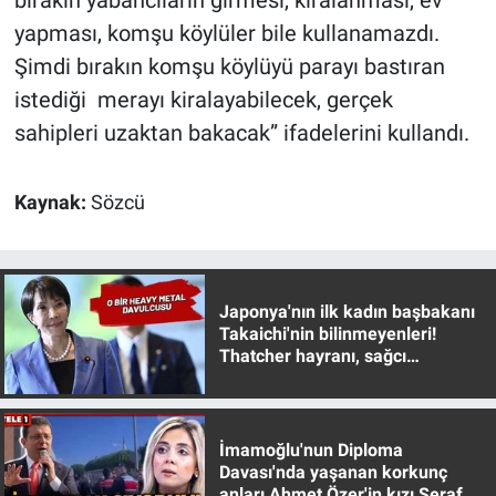
Yerel Yaşam
yapması, komşu köylüler bile kullanamazdı.
Şimdi bırakın komşu köylüyü parayı bastıran
Canlı Yayın
istediği merayı kiralayabilecek, gerçek
sahipleri uzaktan bakacak” ifadelerini kullandı.
Kaynak:
Sözcü
Japonya'nın ilk kadın başbakanı
Takaichi'nin bilinmeyenleri!
Thatcher hayranı, sağcı
muhafazakar
İmamoğlu'nun Diploma
Davası'nda yaşanan korkunç
anları Ahmet Özer'in kızı Seraf