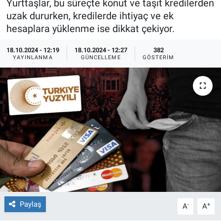
Yurttaşlar, bu süreçte konut ve taşıt kredilerden
uzak dururken, kredilerde ihtiyaç ve ek
Ege'den Esintiler
İletişim
hesaplara yüklenme ise dikkat çekiyor.
Eğitim
18.10.2024 - 12:19
18.10.2024 - 12:27
382
YAYINLANMA
GÜNCELLEME
GÖSTERIM
Eğlence
Ekonomi
Forum
Gerçeğin İzinde
Gün Başlıyor
Gün Bitiyor
Paylaş
-
+
A
A
Gün Ortası