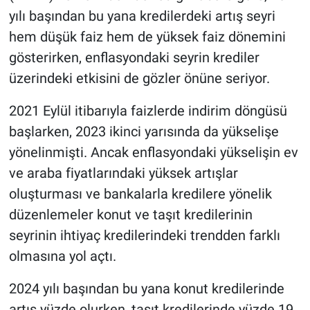
Nedir
yılı başından bu yana kredilerdeki artış seyri
hem düşük faiz hem de yüksek faiz dönemini
Popüler
gösterirken, enflasyondaki seyrin krediler
Programlar
üzerindeki etkisini de gözler önüne seriyor.
2021 Eylül itibarıyla faizlerde indirim döngüsü
Sağlık
başlarken, 2023 ikinci yarısında da yükselişe
Spor
yönelinmişti. Ancak enflasyondaki yükselişin ev
ve araba fiyatlarındaki yüksek artışlar
Teknoloji
oluşturması ve bankalarla kredilere yönelik
düzenlemeler konut ve taşıt kredilerinin
Türkiye'nin Geleceği
seyrinin ihtiyaç kredilerindeki trendden farklı
Türkiye'nin Gündemi
olmasına yol açtı.
Yerel Gündem
2024 yılı başından bu yana konut kredilerinde
artış yüzde olurken, taşıt kredilerinde yüzde 19