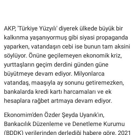
Gündem Özel
AKP, 'Türkiye Yüzyılı' diyerek ülkede büyük bir
Günün görüntüsü
kalkınma yaşanıyormuş gibi siyasi propaganda
Haber
yaparken, vatandaşın cebi ise bunun tam aksini
söylüyor. Önüne geçilemeyen ekonomik kriz,
İlan
yurttaşların geçim derdini günden güne
büyütmeye devam ediyor. Milyonlarca
Kimdir
vatandaş, maaşıyla ay sonunu getiremezken,
Koronavirüs
bankalarda kredi kartı harcamaları ve ek
hesaplara rağbet artmaya devam ediyor.
Kültür Sanat
Ekonomim'den Özder Şeyda Uyanık'ın,
Ne demişti
Bankacılık Düzenleme ve Denetleme Kurumu
(BDDK) verilerinden derlediği habere göre, 2021