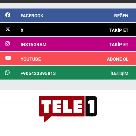
FACEBOOK
BEĞEN
X
TAKIP ET
INSTAGRAM
TAKIP ET
YOUTUBE
ABONE OL
+905423395813
İLETIŞIM