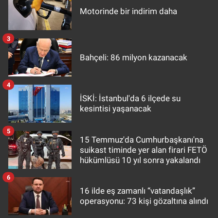
Motorinde bir indirim daha
3
Bahçeli: 86 milyon kazanacak
4
İSKİ: İstanbul'da 6 ilçede su
kesintisi yaşanacak
5
15 Temmuz'da Cumhurbaşkanı'na
suikast timinde yer alan firari FETÖ
hükümlüsü 10 yıl sonra yakalandı
6
16 ilde eş zamanlı “vatandaşlık”
operasyonu: 73 kişi gözaltına alındı