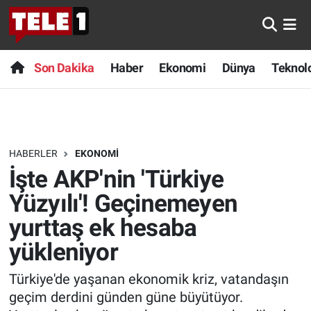
Anında Manşet
Son Dakika
Nöbetçi Eczaneler
Son Dakika
Haber
Ekonomi
Dünya
Teknolo
Başka Sohbetler
Haber
Hava Durumu
Belgesel
Ekonomi
Namaz Vakitleri
HABERLER
EKONOMI
Bilim turu
Dünya
Trafik Durumu
İşte AKP'nin 'Türkiye
Bilim ve Teknoloji Evreni
Teknoloji
Süper Lig Puan Durumu ve Fikstür
Yüzyılı'! Geçinemeyen
yurttaş ek hesaba
Doğa Konuşuyor
Sağlık
Tüm Manşetler
yükleniyor
Dünya
Spor
Son Dakika Haberleri
Türkiye'de yaşanan ekonomik kriz, vatandaşın
geçim derdini günden güne büyütüyor.
Ege Saati
Yayın Akışı
Haber Arşivi