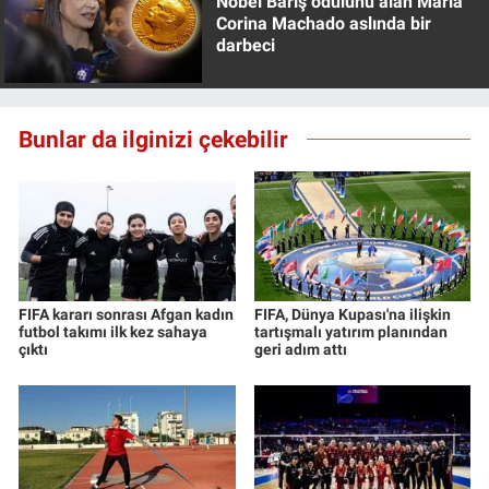
Nobel Barış ödülünü alan Maria
Corina Machado aslında bir
darbeci
Bunlar da ilginizi çekebilir
FIFA kararı sonrası Afgan kadın
FIFA, Dünya Kupası'na ilişkin
futbol takımı ilk kez sahaya
tartışmalı yatırım planından
çıktı
geri adım attı