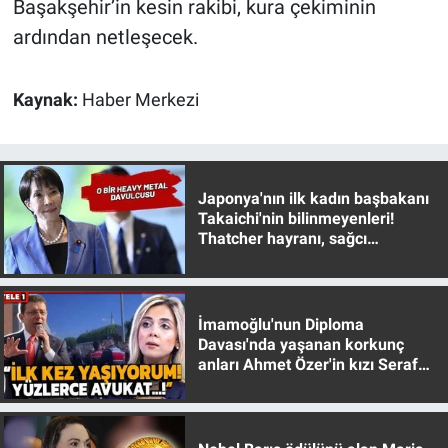
Başakşehir’in kesin rakibi, kura çekiminin
Yerel Yaşam
ardından netleşecek.
Canlı Yayın
Kaynak:
Haber Merkezi
Japonya'nın ilk kadın başbakanı
Takaichi'nin bilinmeyenleri!
Thatcher hayranı, sağcı
muhafazakar
İmamoğlu'nun Diploma
Davası'nda yaşanan korkunç
anları Ahmet Özer'in kızı Seraf
Özer anlattı!