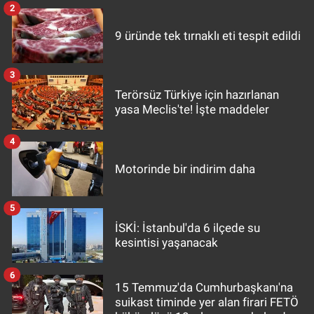
2
9 üründe tek tırnaklı eti tespit edildi
3
Terörsüz Türkiye için hazırlanan
yasa Meclis'te! İşte maddeler
4
Motorinde bir indirim daha
5
İSKİ: İstanbul'da 6 ilçede su
kesintisi yaşanacak
6
15 Temmuz'da Cumhurbaşkanı'na
suikast timinde yer alan firari FETÖ