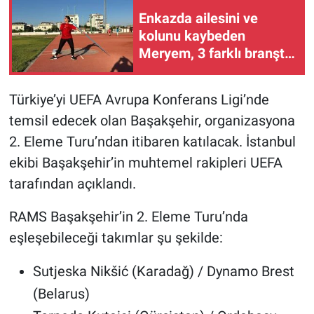
Enkazda ailesini ve
Gündem Özel
kolunu kaybeden
Meryem, 3 farklı branşta
Günün görüntüsü
Türkiye şampiyonu oldu
Türkiye’yi UEFA Avrupa Konferans Ligi’nde
Haber
temsil edecek olan Başakşehir, organizasyona
İlan
2. Eleme Turu’ndan itibaren katılacak. İstanbul
ekibi Başakşehir’in muhtemel rakipleri UEFA
Kimdir
tarafından açıklandı.
Koronavirüs
RAMS Başakşehir’in 2. Eleme Turu’nda
eşleşebileceği takımlar şu şekilde:
Kültür Sanat
Sutjeska Nikšić (Karadağ) / Dynamo Brest
Ne demişti
(Belarus)