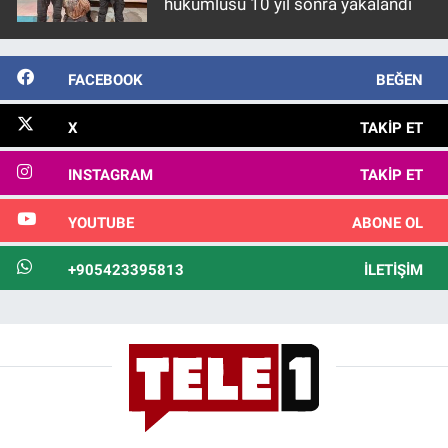
hükümlüsü 10 yıl sonra yakalandı
FACEBOOK
BEĞEN
X
TAKIP ET
INSTAGRAM
TAKIP ET
YOUTUBE
ABONE OL
+905423395813
İLETIŞIM