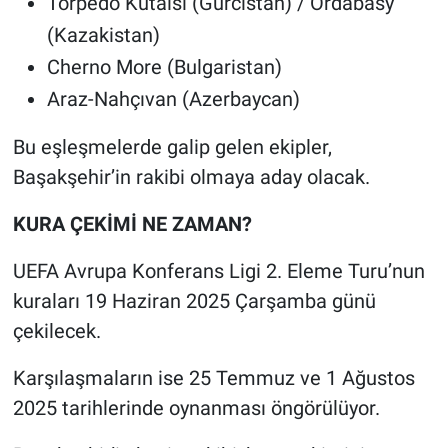
Torpedo Kutaisi (Gürcistan) / Ordabasy
Nedir
(Kazakistan)
Popüler
Cherno More (Bulgaristan)
Araz-Nahçıvan (Azerbaycan)
Programlar
Bu eşleşmelerde galip gelen ekipler,
Sağlık
Başakşehir’in rakibi olmaya aday olacak.
Spor
KURA ÇEKİMİ NE ZAMAN?
Teknoloji
UEFA Avrupa Konferans Ligi 2. Eleme Turu’nun
kuraları 19 Haziran 2025 Çarşamba günü
Türkiye'nin Geleceği
çekilecek.
Türkiye'nin Gündemi
Karşılaşmaların ise 25 Temmuz ve 1 Ağustos
2025 tarihlerinde oynanması öngörülüyor.
Yerel Gündem