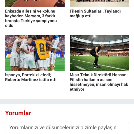
Enkazda ailesini ve kolunu
Filenin Sultanları, Tayland'ı
kaybeden Meryem, 3 farklı
mağlup etti
branşta Türkiye şampiyonu
oldu
İspanya, Portekiz'i eledi;
Mısır Teknik Direktörü Hassan:
Roberto Martinez istifa etti
Filistin halkının acısını
hissetmeyen, insan olmayı hak
etmiyor
Yorumlar