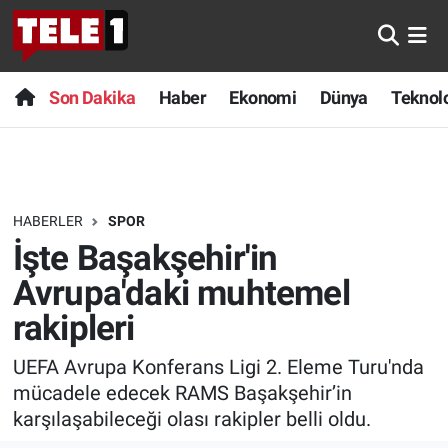
Anında Manşet
Son Dakika
Nöbetçi Eczaneler
Son Dakika
Haber
Ekonomi
Dünya
Teknolo
Başka Sohbetler
Haber
Hava Durumu
Belgesel
Ekonomi
Namaz Vakitleri
HABERLER
SPOR
Bilim turu
Dünya
Trafik Durumu
İşte Başakşehir'in
Bilim ve Teknoloji Evreni
Teknoloji
Süper Lig Puan Durumu ve Fikstür
Avrupa'daki muhtemel
rakipleri
Doğa Konuşuyor
Sağlık
Tüm Manşetler
UEFA Avrupa Konferans Ligi 2. Eleme Turu'nda
Dünya
Spor
Son Dakika Haberleri
mücadele edecek RAMS Başakşehir’in
karşılaşabileceği olası rakipler belli oldu.
Ege Saati
Yayın Akışı
Haber Arşivi