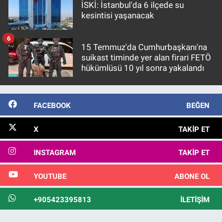
İSKİ: İstanbul'da 6 ilçede su
kesintisi yaşanacak
6
15 Temmuz'da Cumhurbaşkanı'na
suikast timinde yer alan firari FETÖ
hükümlüsü 10 yıl sonra yakalandı
FACEBOOK
BEĞEN
X
TAKIP ET
INSTAGRAM
TAKIP ET
YOUTUBE
ABONE OL
+905423395813
İLETIŞIM