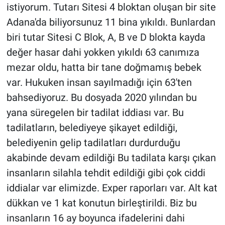
Nedir
istiyorum. Tutarı Sitesi 4 bloktan oluşan bir site
Adana'da biliyorsunuz 11 bina yıkıldı. Bunlardan
Popüler
biri tutar Sitesi C Blok, A, B ve D blokta kayda
değer hasar dahi yokken yıkıldı 63 canımıza
Programlar
mezar oldu, hatta bir tane doğmamış bebek
Sağlık
var. Hukuken insan sayılmadığı için 63'ten
bahsediyoruz. Bu dosyada 2020 yılından bu
Spor
yana süregelen bir tadilat iddiası var. Bu
tadilatların, belediyeye şikayet edildiği,
Teknoloji
belediyenin gelip tadilatları durdurduğu
akabinde devam edildiği Bu tadilata karşı çıkan
Türkiye'nin Geleceği
insanların silahla tehdit edildiği gibi çok ciddi
Türkiye'nin Gündemi
iddialar var elimizde. Exper raporları var. Alt kat
dükkan ve 1 kat konutun birleştirildi. Biz bu
Yerel Gündem
insanların 16 ay boyunca ifadelerini dahi