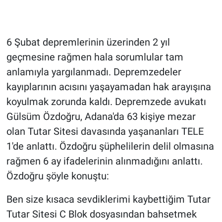
Gündem Özel
6 Şubat depremlerinin üzerinden 2 yıl
Günün görüntüsü
geçmesine rağmen hala sorumlular tam
anlamıyla yargılanmadı. Depremzedeler
Haber
kayıplarının acısını yaşayamadan hak arayışına
İlan
koyulmak zorunda kaldı. Depremzede avukatı
Gülsüm Özdoğru, Adana'da 63 kişiye mezar
Kimdir
olan Tutar Sitesi davasında yaşananları TELE
1'de anlattı. Özdoğru şüphelilerin delil olmasına
Koronavirüs
rağmen 6 ay ifadelerinin alınmadığını anlattı.
Kültür Sanat
Özdoğru şöyle konuştu:
Ben size kısaca sevdiklerimi kaybettiğim Tutar
Ne demişti
Tutar Sitesi C Blok dosyasından bahsetmek