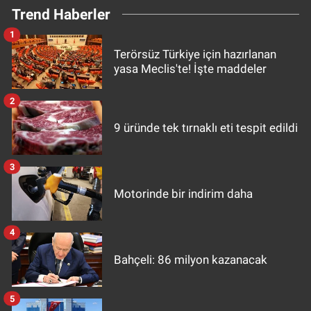
Trend Haberler
1
Terörsüz Türkiye için hazırlanan
yasa Meclis'te! İşte maddeler
2
9 üründe tek tırnaklı eti tespit edildi
3
Motorinde bir indirim daha
4
Bahçeli: 86 milyon kazanacak
5