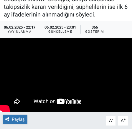
takipsizlik kararı verildiğini, şüphelilerin ise ilk 6
Ege'den Esintiler
İletişim
ay ifadelerinin alınmadığını söyledi.
Eğitim
06.02.2025 - 22:17
06.02.2025 - 23:01
366
YAYINLANMA
GÜNCELLEME
GÖSTERIM
Eğlence
Ekonomi
Forum
Gerçeğin İzinde
Gün Başlıyor
Gün Bitiyor
Paylaş
-
+
A
A
Gün Ortası