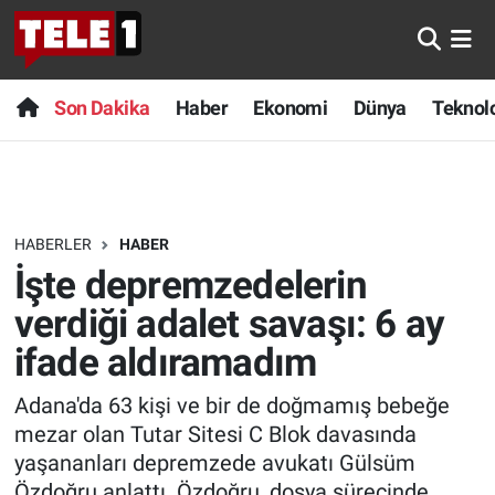
Anında Manşet
Son Dakika
Nöbetçi Eczaneler
Son Dakika
Haber
Ekonomi
Dünya
Teknolo
Başka Sohbetler
Haber
Hava Durumu
Belgesel
Ekonomi
Namaz Vakitleri
HABERLER
HABER
Bilim turu
Dünya
Trafik Durumu
İşte depremzedelerin
Bilim ve Teknoloji Evreni
Teknoloji
Süper Lig Puan Durumu ve Fikstür
verdiği adalet savaşı: 6 ay
ifade aldıramadım
Doğa Konuşuyor
Sağlık
Tüm Manşetler
Adana'da 63 kişi ve bir de doğmamış bebeğe
Dünya
Spor
Son Dakika Haberleri
mezar olan Tutar Sitesi C Blok davasında
yaşananları depremzede avukatı Gülsüm
Ege Saati
Yayın Akışı
Haber Arşivi
Özdoğru anlattı. Özdoğru, dosya sürecinde