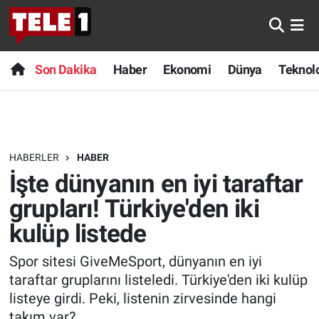
Anında Manşet
Son Dakika
Nöbetçi Eczaneler
Son Dakika
Haber
Ekonomi
Dünya
Teknolo
Başka Sohbetler
Haber
Hava Durumu
Belgesel
Ekonomi
Namaz Vakitleri
HABERLER
HABER
Bilim turu
Dünya
Trafik Durumu
İşte dünyanın en iyi taraftar
Bilim ve Teknoloji Evreni
Teknoloji
Süper Lig Puan Durumu ve Fikstür
grupları! Türkiye'den iki
kulüp listede
Doğa Konuşuyor
Sağlık
Tüm Manşetler
Spor sitesi GiveMeSport, dünyanın en iyi
Dünya
Spor
Son Dakika Haberleri
taraftar gruplarını listeledi. Türkiye'den iki kulüp
listeye girdi. Peki, listenin zirvesinde hangi
Ege Saati
Yayın Akışı
Haber Arşivi
takım var?