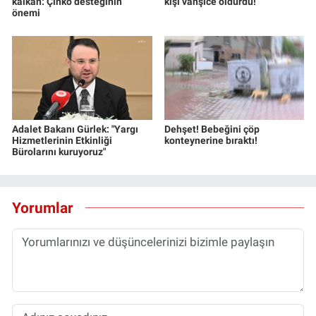
kalkan: Çinko desteğinin
kişi vahşice öldürdü!
Yerel Yaşam
önemi
Canlı Yayın
Adalet Bakanı Gürlek: "Yargı
Dehşet! Bebeğini çöp
Hizmetlerinin Etkinliği
konteynerine bıraktı!
Bürolarını kuruyoruz"
Yorumlar