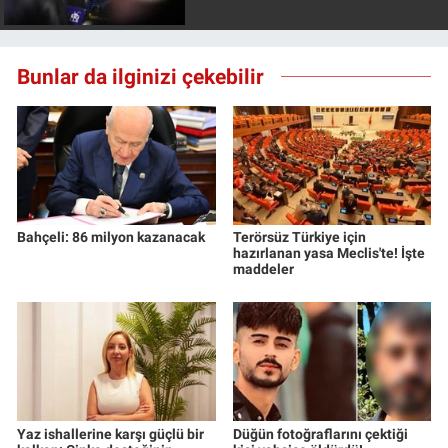
Nedir
Popüler
Bunlar da ilginizi çekebilir
Programlar
Sağlık
Spor
Bahçeli: 86 milyon kazanacak
Terörsüz Türkiye için
hazırlanan yasa Meclis'te! İşte
Teknoloji
maddeler
Türkiye'nin Geleceği
Türkiye'nin Gündemi
Yerel Gündem
Yaz ishallerine karşı güçlü bir
Düğün fotoğraflarını çektiği