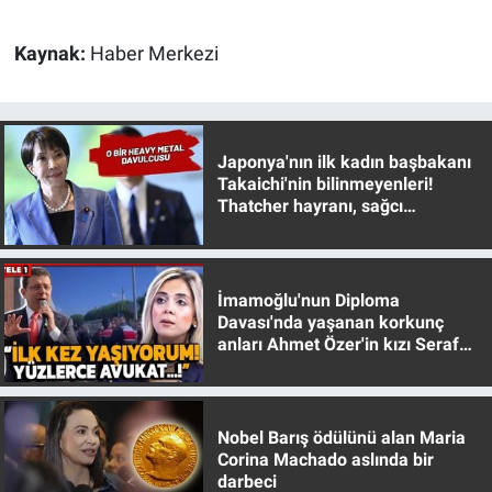
Gündem Özel
Kaynak:
Haber Merkezi
Günün görüntüsü
Japonya'nın ilk kadın başbakanı
Haber
Takaichi'nin bilinmeyenleri!
Thatcher hayranı, sağcı
İlan
muhafazakar
Kimdir
İmamoğlu'nun Diploma
Davası'nda yaşanan korkunç
Koronavirüs
anları Ahmet Özer'in kızı Seraf
Özer anlattı!
Kültür Sanat
Nobel Barış ödülünü alan Maria
Ne demişti
Corina Machado aslında bir
darbeci