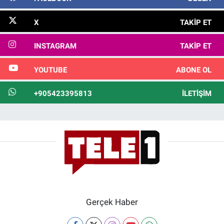
X
TAKIP ET
INSTAGRAM
TAKIP ET
YOUTUBE
ABONE OL
+905423395813
İLETIŞIM
Gerçek Haber