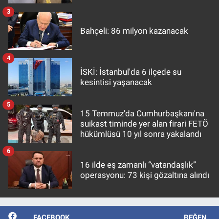
3
Bahçeli: 86 milyon kazanacak
4
İSKİ: İstanbul'da 6 ilçede su
kesintisi yaşanacak
5
15 Temmuz'da Cumhurbaşkanı'na
suikast timinde yer alan firari FETÖ
hükümlüsü 10 yıl sonra yakalandı
6
16 ilde eş zamanlı “vatandaşlık”
operasyonu: 73 kişi gözaltına alındı
FACEBOOK
BEĞEN