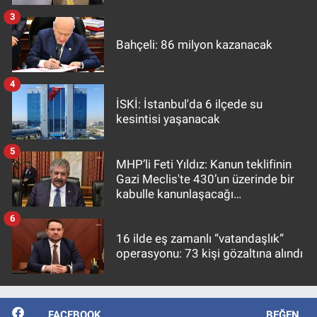
3
Bahçeli: 86 milyon kazanacak
4
İSKİ: İstanbul'da 6 ilçede su
kesintisi yaşanacak
5
MHP’li Feti Yıldız: Kanun teklifinin
Gazi Meclis'te 430’un üzerinde bir
kabulle kanunlaşacağı
görülmektedir
6
16 ilde eş zamanlı “vatandaşlık”
operasyonu: 73 kişi gözaltına alındı
FACEBOOK
BEĞEN