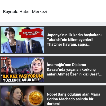
Gündem Özel
Kaynak:
Haber Merkezi
Günün görüntüsü
Japonya'nın ilk kadın başbakanı
Haber
Takaichi'nin bilinmeyenleri!
Thatcher hayranı, sağcı
İlan
muhafazakar
Kimdir
İmamoğlu'nun Diploma
Davası'nda yaşanan korkunç
Koronavirüs
anları Ahmet Özer'in kızı Seraf
Özer anlattı!
Kültür Sanat
Nobel Barış ödülünü alan Maria
Ne demişti
Corina Machado aslında bir
darbeci