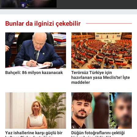
Nedir
Popüler
Bunlar da ilginizi çekebilir
Programlar
Sağlık
Spor
Bahçeli: 86 milyon kazanacak
Terörsüz Türkiye için
hazırlanan yasa Meclis'te! İşte
Teknoloji
maddeler
Türkiye'nin Geleceği
Türkiye'nin Gündemi
Yerel Gündem
Yaz ishallerine karşı güçlü bir
Düğün fotoğraflarını çektiği