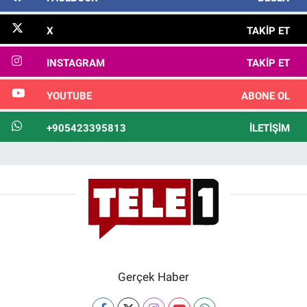
X
TAKIP ET
INSTAGRAM
TAKIP ET
YOUTUBE
ABONE OL
+905423395813
İLETIŞIM
Gerçek Haber