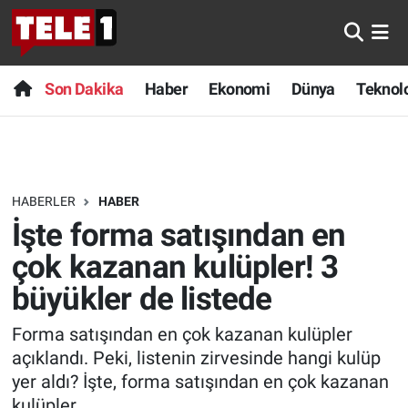
Anında Manşet
Son Dakika
Nöbetçi Eczaneler
Son Dakika
Haber
Ekonomi
Dünya
Teknolo
Başka Sohbetler
Haber
Hava Durumu
Belgesel
Ekonomi
Namaz Vakitleri
HABERLER
HABER
Bilim turu
Dünya
Trafik Durumu
İşte forma satışından en
Bilim ve Teknoloji Evreni
Teknoloji
Süper Lig Puan Durumu ve Fikstür
çok kazanan kulüpler! 3
büyükler de listede
Doğa Konuşuyor
Sağlık
Tüm Manşetler
Forma satışından en çok kazanan kulüpler
Dünya
Spor
Son Dakika Haberleri
açıklandı. Peki, listenin zirvesinde hangi kulüp
yer aldı? İşte, forma satışından en çok kazanan
Ege Saati
Yayın Akışı
Haber Arşivi
kulüpler...