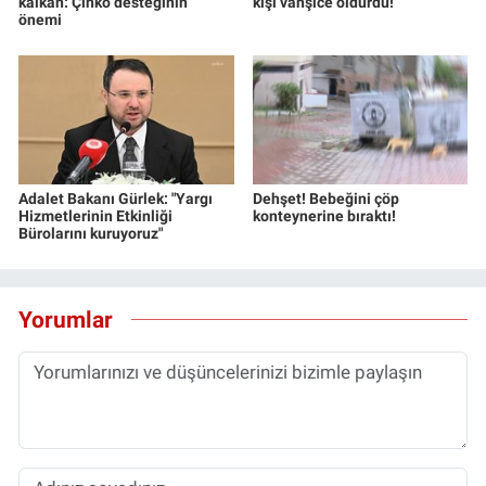
kalkan: Çinko desteğinin
kişi vahşice öldürdü!
Yerel Yaşam
önemi
Canlı Yayın
Adalet Bakanı Gürlek: "Yargı
Dehşet! Bebeğini çöp
Hizmetlerinin Etkinliği
konteynerine bıraktı!
Bürolarını kuruyoruz"
Yorumlar