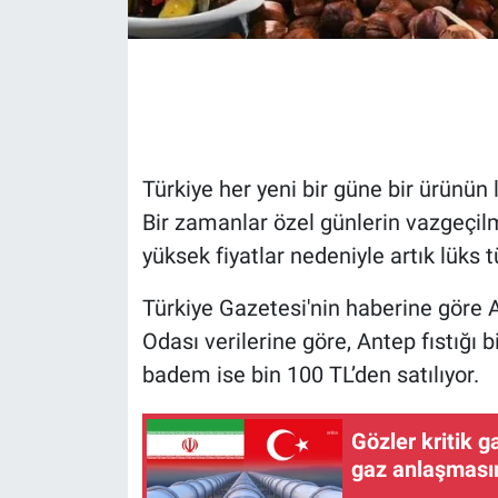
Gündem Özel
Günün görüntüsü
Haber
Türkiye her yeni bir güne bir ürünün 
Bir zamanlar özel günlerin vazgeçilme
İlan
yüksek fiyatlar nedeniyle artık lüks 
Kimdir
Türkiye Gazetesi'nin haberine göre 
Koronavirüs
Odası verilerine göre, Antep fıstığı b
badem ise bin 100 TL’den satılıyor.
Kültür Sanat
Gözler kritik g
Ne demişti
gaz anlaşmasın