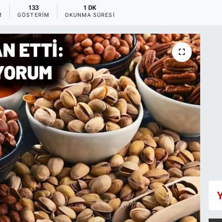
133
1 DK
M
GÖSTERIM
OKUNMA SÜRESI
Y