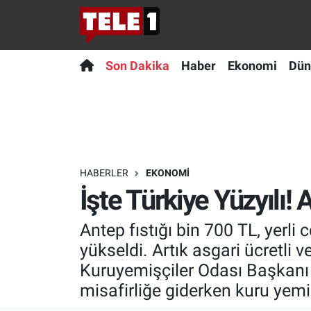
Anında Manşet
Son Dakika
Nöbetçi Eczaneler
Son Dakika
Haber
Ekonomi
Dün
Başka Sohbetler
Haber
Hava Durumu
Belgesel
Ekonomi
Namaz Vakitleri
Bilim turu
Dünya
Trafik Durumu
HABERLER
EKONOMI
İşte Türkiye Yüzyılı!
Bilim ve Teknoloji Evreni
Teknoloji
Süper Lig Puan Durumu ve Fikstür
Antep fıstığı bin 700 TL, yerli
Doğa Konuşuyor
Sağlık
Tüm Manşetler
yükseldi. Artık asgari ücretli 
Dünya
Spor
Son Dakika Haberleri
Kuruyemişçiler Odası Başkanı A
misafirliğe giderken kuru yem
Ege Saati
Yayın Akışı
Haber Arşivi