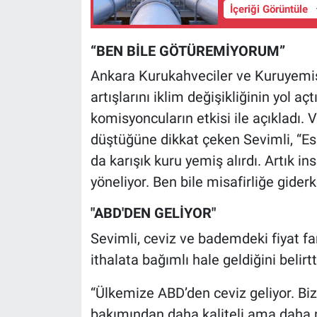
Nedir
İçeriği Görüntüle
Popüler
“BEN BİLE GÖTÜREMİYORUM”
Ankara Kurukahveciler ve Kuruyemişç
Programlar
artışlarını iklim değişikliğinin yol aç
Sağlık
komisyoncuların etkisi ile açıkladı.
düştüğüne dikkat çeken Sevimli, “Esk
Spor
da karışık kuru yemiş alırdı. Artık 
yöneliyor. Ben bile misafirliğe gide
Teknoloji
"ABD'DEN GELİYOR"
Türkiye'nin Geleceği
Sevimli, ceviz ve bademdeki fiyat far
Türkiye'nin Gündemi
ithalata bağımlı hale geldiğini belirtt
“Ülkemize ABD’den ceviz geliyor. Bi
Yerel Gündem
bakımından daha kaliteli ama daha 