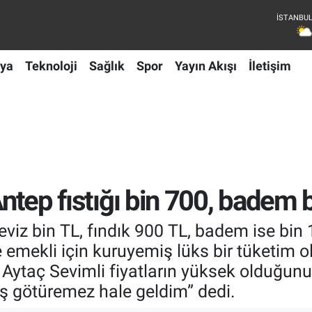
ya
Teknoloji
Sağlık
Spor
Yayın Akışı
İletişim
 Antep fıstığı bin 700, badem
 ceviz bin TL, fındık 900 TL, badem ise bi
ve emekli için kuruyemiş lüks bir tüketim
ytaç Sevimli fiyatların yüksek olduğunu b
iş götüremez hale geldim” dedi.