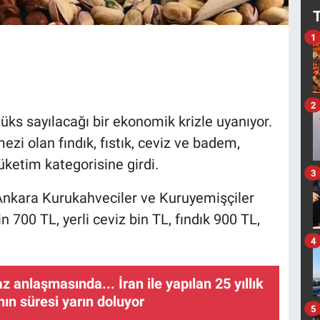
1
2
lüks sayılacağı bir ekonomik krizle uyanıyor.
zi olan fındık, fıstık, ceviz ve badem,
tüketim kategorisine girdi.
3
Ankara Kurukahveciler ve Kuruyemişçiler
in 700 TL, yerli ceviz bin TL, fındık 900 TL,
4
az anlaşmasında... İran ile yapılan 25 yıllık
ın süresi yarın doluyor
5