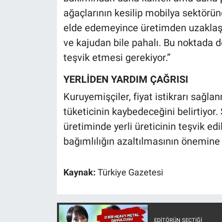
Yerel Yaşam
ağaçlarının kesilip mobilya sektörün
elde edemeyince üretimden uzaklaşt
Canlı Yayın
ve kajudan bile pahalı. Bu noktada de
teşvik etmesi gerekiyor.”
YERLİDEN YARDIM ÇAĞRISI
Kuruyemişçiler, fiyat istikrarı sağl
tüketicinin kaybedeceğini belirtiyor.
üretiminde yerli üreticinin teşvik ed
bağımlılığın azaltılmasının önemine 
Kaynak:
Türkiye Gazetesi
EDITÖRÜN SEÇTIĞI