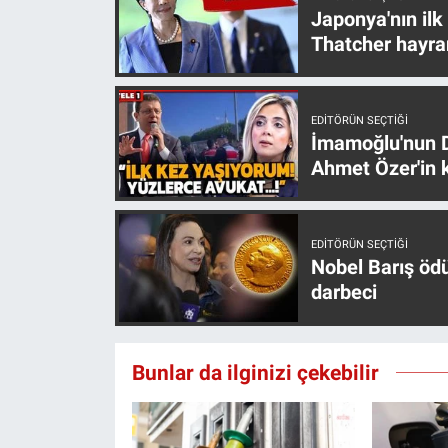
Japonya'nın ilk
Thatcher hayra
EDITÖRÜN SEÇTIĞI
İmamoğlu'nun D
Ahmet Özer'in k
EDITÖRÜN SEÇTIĞI
Nobel Barış öd
darbeci
Bunlar da ilginizi çekebilir