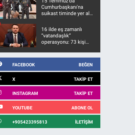
15 Temmuz'da
Cumhurbaşkanı'na
suikast timinde yer alan
firari FETÖ hükümlüsü
10 yıl sonra yakalandı
16 ilde eş zamanlı
“vatandaşlık”
operasyonu: 73 kişi
gözaltına alındı
FACEBOOK
BEĞEN
X
TAKIP ET
INSTAGRAM
TAKIP ET
YOUTUBE
ABONE OL
+905423395813
İLETIŞIM