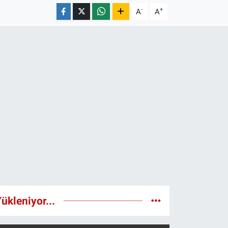
-
+
A
A
ükleniyor...