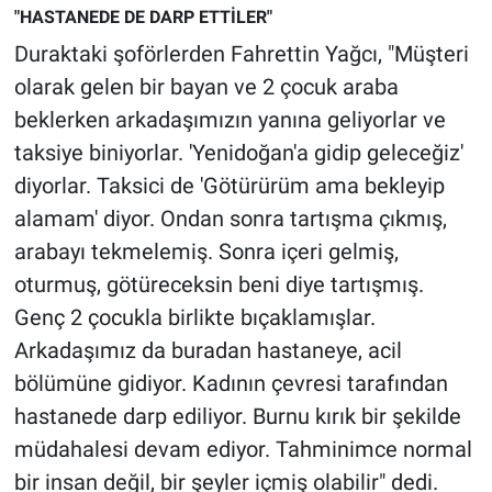
Nedir
"HASTANEDE DE DARP ETTİLER"
Duraktaki şoförlerden Fahrettin Yağcı, "Müşteri
Popüler
olarak gelen bir bayan ve 2 çocuk araba
beklerken arkadaşımızın yanına geliyorlar ve
Programlar
taksiye biniyorlar. 'Yenidoğan'a gidip geleceğiz'
Sağlık
diyorlar. Taksici de 'Götürürüm ama bekleyip
alamam' diyor. Ondan sonra tartışma çıkmış,
Spor
arabayı tekmelemiş. Sonra içeri gelmiş,
oturmuş, götüreceksin beni diye tartışmış.
Teknoloji
Genç 2 çocukla birlikte bıçaklamışlar.
Türkiye'nin Geleceği
Arkadaşımız da buradan hastaneye, acil
bölümüne gidiyor. Kadının çevresi tarafından
Türkiye'nin Gündemi
hastanede darp ediliyor. Burnu kırık bir şekilde
müdahalesi devam ediyor. Tahminimce normal
Yerel Gündem
bir insan değil, bir şeyler içmiş olabilir" dedi.