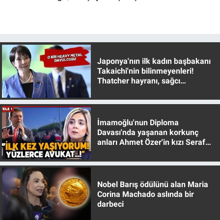
Yerel Yaşam
Canlı Yayın
Japonya'nın ilk kadın başbakanı
Takaichi'nin bilinmeyenleri!
Thatcher hayranı, sağcı
muhafazakar
İmamoğlu'nun Diploma
Davası'nda yaşanan korkunç
anları Ahmet Özer'in kızı Seraf
Özer anlattı!
Nobel Barış ödülünü alan Maria
Corina Machado aslında bir
darbeci