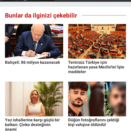
Bunlar da ilginizi çekebilir
Bahçeli: 86 milyon kazanacak
Terörsüz Türkiye için
hazırlanan yasa Meclis'te! İşte
maddeler
Yaz ishallerine karşı güçlü bir
Düğün fotoğraflarını çektiği
kalkan: Çinko desteğinin
kişi vahşice öldürdü!
önemi