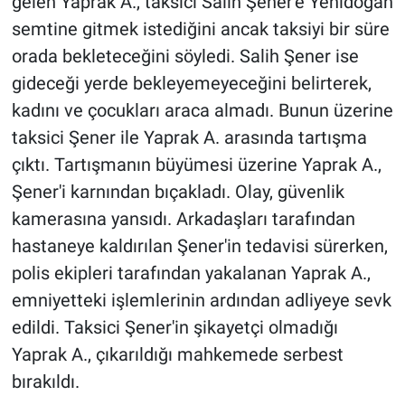
gelen Yaprak A., taksici Salih Şener'e Yenidoğan
semtine gitmek istediğini ancak taksiyi bir süre
Gündem Özel
orada bekleteceğini söyledi. Salih Şener ise
gideceği yerde bekleyemeyeceğini belirterek,
Günün görüntüsü
kadını ve çocukları araca almadı. Bunun üzerine
Haber
taksici Şener ile Yaprak A. arasında tartışma
çıktı. Tartışmanın büyümesi üzerine Yaprak A.,
İlan
Şener'i karnından bıçakladı. Olay, güvenlik
kamerasına yansıdı. Arkadaşları tarafından
Kimdir
hastaneye kaldırılan Şener'in tedavisi sürerken,
polis ekipleri tarafından yakalanan Yaprak A.,
Koronavirüs
emniyetteki işlemlerinin ardından adliyeye sevk
Kültür Sanat
edildi. Taksici Şener'in şikayetçi olmadığı
Yaprak A., çıkarıldığı mahkemede serbest
Ne demişti
bırakıldı.