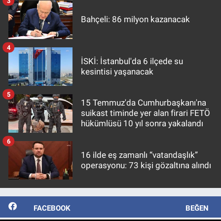
3
Bahçeli: 86 milyon kazanacak
4
İSKİ: İstanbul'da 6 ilçede su
kesintisi yaşanacak
5
15 Temmuz'da Cumhurbaşkanı'na
suikast timinde yer alan firari FETÖ
hükümlüsü 10 yıl sonra yakalandı
6
16 ilde eş zamanlı “vatandaşlık”
operasyonu: 73 kişi gözaltına alındı
FACEBOOK
BEĞEN