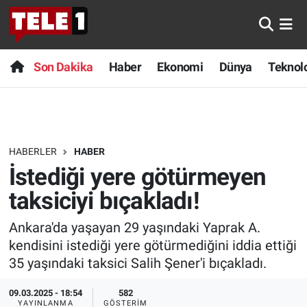
Anında Manşet
Son Dakika
Nöbetçi Eczaneler
Son Dakika
Haber
Ekonomi
Dünya
Teknolo
Başka Sohbetler
Haber
Hava Durumu
Belgesel
Ekonomi
Namaz Vakitleri
HABERLER
HABER
Bilim turu
Dünya
Trafik Durumu
İstediği yere götürmeyen
Bilim ve Teknoloji Evreni
Teknoloji
Süper Lig Puan Durumu ve Fikstür
taksiciyi bıçakladı!
Ankara'da yaşayan 29 yaşındaki Yaprak A.
Doğa Konuşuyor
Sağlık
Tüm Manşetler
kendisini istediği yere götürmediğini iddia ettiği
Dünya
Spor
Son Dakika Haberleri
35 yaşındaki taksici Salih Şener'i bıçakladı.
09.03.2025 - 18:54
582
Ege Saati
Yayın Akışı
Haber Arşivi
YAYINLANMA
GÖSTERIM