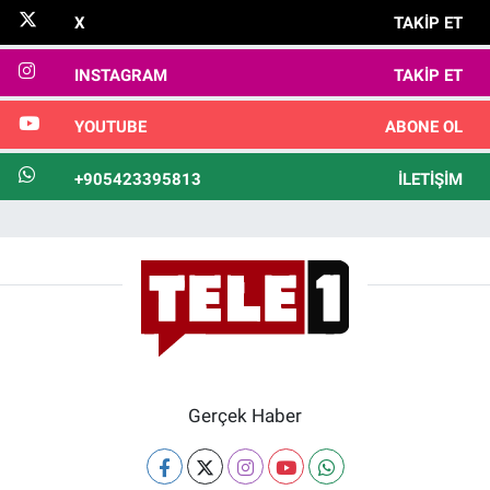
X
TAKIP ET
INSTAGRAM
TAKIP ET
YOUTUBE
ABONE OL
+905423395813
İLETIŞIM
Gerçek Haber