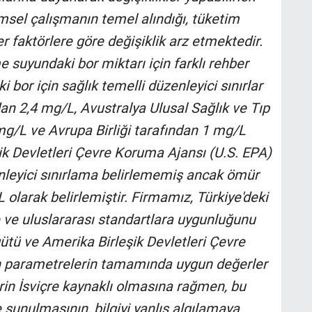
imsel çalışmanın temel alındığı, tüketim
ğer faktörlere göre değişiklik arz etmektedir.
e suyundaki bor miktarı için farklı rehber
 bor için sağlık temelli düzenleyici sınırlar
n 2,4 mg/L, Avustralya Ulusal Sağlık ve Tıp
mg/L ve Avrupa Birliği tarafından 1 mg/L
şik Devletleri Çevre Koruma Ajansı (U.S. EPA)
enleyici sınırlama belirlememiş ancak ömür
olarak belirlemiştir.
Firmamız, Türkiye'deki
e ve uluslararası standartlara uygunluğunu
ütü ve Amerika Birleşik Devletleri Çevre
n parametrelerin tamamında uygun değerler
in İsviçre kaynaklı olmasına rağmen, bu
 sunulmasının, bilgiyi yanlış algılamaya