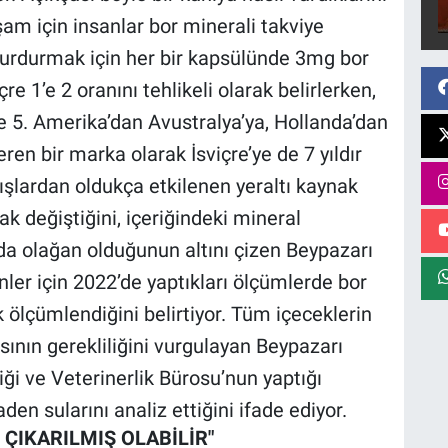
şam için insanlar bor minerali takviye
 durdurmak için her bir kapsülünde 3mg bor
çre 1’e 2 oranını tehlikeli olarak belirlerken,
e 5. Amerika’dan Avustralya’ya, Hollanda’dan
en bir marka olarak İsviçre’ye de 7 yıldır
ışlardan oldukça etkilenen yeraltı kaynak
k değiştiğini, içeriğindeki mineral
 da olağan olduğunun altını çizen Beypazarı
ünler için 2022’de yaptıkları ölçümlerde bor
k ölçümlendiğini belirtiyor. Tüm içeceklerin
asının gerekliliğini vurgulayan Beypazarı
liği ve Veterinerlik Bürosu’nun yaptığı
den sularını analiz ettiğini ifade ediyor.
ÇIKARILMIŞ OLABİLİR"