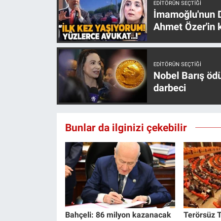
EDITÖRÜN SEÇTIĞI
İmamoğlu'nun D
Ahmet Özer'in k
EDITÖRÜN SEÇTIĞI
Nobel Barış öd
darbeci
Bunlar da ilginizi çekebilir
Bahçeli: 86 milyon kazanacak
Terörsüz T