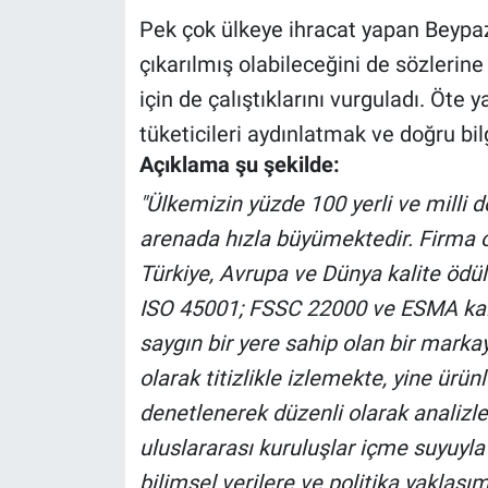
Yerel Yaşam
Pek çok ülkeye ihracat yapan Beypaz
çıkarılmış olabileceğini de sözlerine 
Canlı Yayın
için de çalıştıklarını vurguladı. Öte
tüketicileri aydınlatmak ve doğru bi
Açıklama şu şekilde:
"Ülkemizin yüzde 100 yerli ve milli 
arenada hızla büyümektedir. Firma o
Türkiye, Avrupa ve Dünya kalite ödül
ISO 45001; FSSC 22000 ve ESMA kalit
saygın bir yere sahip olan bir markayı
olarak titizlikle izlemekte, yine ürü
denetlenerek düzenli olarak analizle
uluslararası kuruluşlar içme suyuyla il
bilimsel verilere ve politika yaklaşım