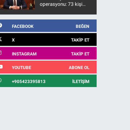
operasyonu: 73 kişi
gözaltına alındı
FACEBOOK
BEĞEN
X
TAKIP ET
INSTAGRAM
TAKIP ET
YOUTUBE
ABONE OL
+905423395813
İLETIŞIM