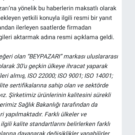
arı’na yönelik bu haberlerin maksatlı olarak
ekleyen yetkili konuyla ilgili resmi bir yanıt
 yandan ilerleyen saatlerde firmadan
lgileri aktarmak adına resmi açıklama geldi.
değeri olan “BEYPAZARI” markası uluslararası
larak 30'u geçkin ülkeye ihracat yaparak
leri almış, ISO 22000; ISO 9001; ISO 14001;
e sertifikalarına sahip olan ve sektörde
z. Şirketimiz ürünlerinin kalitesini sürekli
nlerimiz Sağlık Bakanlığı tarafından da
ri yapılmaktadır.
Farklı ülkeler ve
gili kalite standartlarını belirlerken farklı
larına dayanarak değişiklikler yapabilirler.