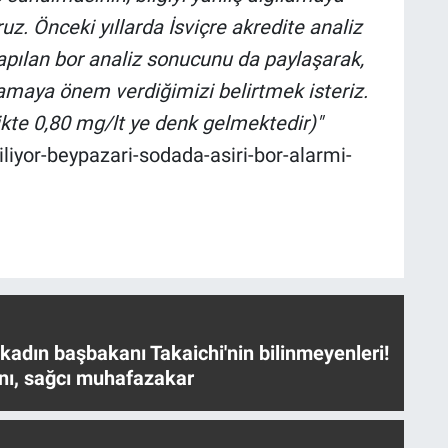
z. Önceki yıllarda İsviçre akredite analiz
pılan bor analiz sonucunu da paylaşarak,
lamaya önem verdiğimizi belirtmek isteriz.
ikte 0,80 mg/lt ye denk gelmektedir)"
iliyor-beypazari-sodada-asiri-bor-alarmi-
 kadın başbakanı Takaichi'nin bilinmeyenleri!
nı, sağcı muhafazakar