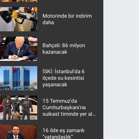
maddeler
Motorinde bir indirim
daha
Bahçeli: 86 milyon
kazanacak
İSKİ: İstanbul'da 6
ilçede su kesintisi
yaşanacak
15 Temmuz'da
Cumhurbaşkanı'na
suikast timinde yer alan
firari FETÖ hükümlüsü
10 yıl sonra yakalandı
16 ilde eş zamanlı
“vatandaşlık”