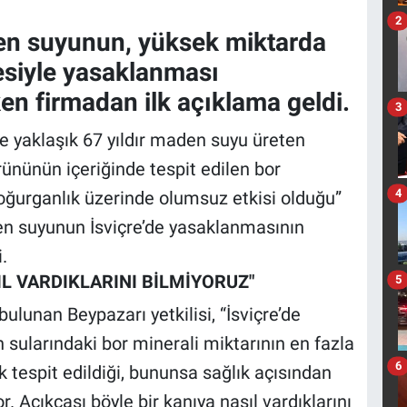
2
en suyunun, yüksek miktarda
çesiyle yasaklanması
n firmadan ilk açıklama geldi.
3
e yaklaşık 67 yıldır maden suyu üreten
ününün içeriğinde tespit edilen bor
4
doğurganlık üzerinde olumsuz etkisi olduğu”
en suyunun İsviçre’de yasaklanmasının
.
IL VARDIKLARINI BİLMİYORUZ"
5
ulunan Beypazarı yetkilisi, “İsviçre’de
sularındaki bor minerali miktarının en fazla
6
ak tespit edildiği, bununsa sağlık açısından
. Açıkçası böyle bir kanıya nasıl vardıklarını