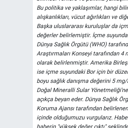
Bu politika ve yaklaşımlar, hangi bil
alışkanlıkları, vücut ağırlıkları ve di
Başka uluslararası kuruluşlar da içm
değerler belirlemiştir.
İçme suyundaki
Dünya Sağlık Örgütü (WHO) tarafında
Araştırmaları Konseyi tarafından 4 
olarak belirlenmiştir. Amerika Birle
ise içme suyundaki Bor için bir düz
boyu sağlık danışma değerini 5 mg/L 
Doğal Mineralli Sular Yönetmeliği'n
açıkça beyan eder. Dünya Sağlık Örg
Koruma Ajansı tarafından belirlene
içinde olduğumuzu vurgularız. Haber
haberin "yüksek değer çıktı" şeklinde