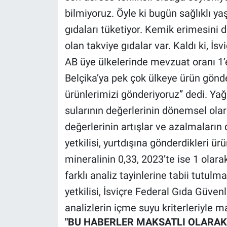
Nedir
bilmiyoruz. Öyle ki bugün sağlıklı ya
gıdaları tüketiyor. Kemik erimesini
Popüler
olan takviye gıdalar var. Kaldı ki, İsvi
Programlar
AB üye ülkelerinde mevzuat oranı 1’
Belçika’ya pek çok ülkeye ürün gönder
Sağlık
ürünlerimizi gönderiyoruz” dedi. Yağ
Spor
sularının değerlerinin dönemsel olara
değerlerinin artışlar ve azalmaların
Teknoloji
yetkilisi, yurtdışına gönderdikleri ür
mineralinin 0,33, 2023’te ise 1 olara
Türkiye'nin Geleceği
farklı analiz tayinlerine tabii tutulm
Türkiye'nin Gündemi
yetkilisi, İsviçre Federal Gıda Güven
analizlerin içme suyu kriterleriyle ma
Yerel Gündem
"BU HABERLER MAKSATLI OLARAK 