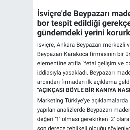
İsviçre'de Beypazarı mad
Gündem Özel
bor tespit edildiği gerek
Günün görüntüsü
gündemdeki yerini korurke
Haber
İsviçre, Ankara Beypazarı merkezli v
Beypazarı Karakoca firmasının bir ür
İlan
elementine atıfla "fetal gelişim ve 
iddiasıyla yasakladı. Beypazarı mad
Kimdir
ardından firmadan ilk açıklama geldi
Koronavirüs
"AÇIKÇASI BÖYLE BİR KANIYA NAS
Marketing Türkiye’ye açıklamalarda b
Kültür Sanat
yapılan analizlerde Beypazarı maden 
Ne demişti
değeri ‘1’ olması gerekirken ‘2’ olar
son derece tehlikeli olduğu söyleniyor