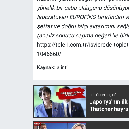
yönelik bir çaba olduğunu düşünüyoru
laboratuvarı EUROFİNS tarafından ya
şeffaf ve doğru bilgi aktarımını sağ
(analiz sonucu sapma değeri ile birl
https://tele1.com.tr/isvicrede-toplat
1046660/
Kaynak:
alinti
EDITÖRÜN SEÇTIĞI
Japonya'nın ilk
Thatcher hayra