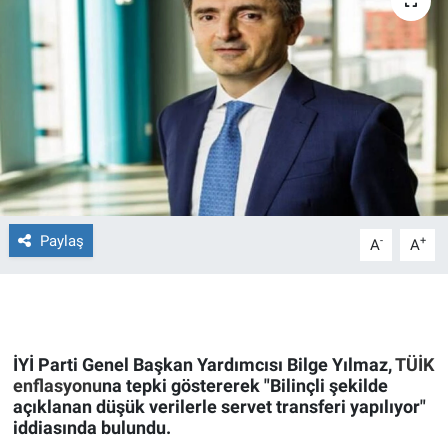
Ege'den Esintiler
İletişim
Eğitim
Eğlence
Ekonomi
Forum
Paylaş
-
+
A
A
Gerçeğin İzinde
Gün Başlıyor
İYİ Parti Genel Başkan Yardımcısı Bilge Yılmaz,
TÜİK
enflasyonu
na tepki göstererek "Bilinçli şekilde
Gün Bitiyor
açıklanan düşük verilerle servet transferi yapılıyor"
iddiasında bulundu.
Gün Ortası