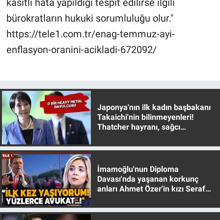
kasıtlı hata yapıldığı tespit edilirse ilgili
Yerel Yaşam
bürokratların hukuki sorumluluğu olur."
https://tele1.com.tr/enag-temmuz-ayi-
Canlı Yayın
enflasyon-oranini-acikladi-672092/
Japonya'nın ilk kadın başbakanı
Takaichi'nin bilinmeyenleri!
Thatcher hayranı, sağcı
muhafazakar
İmamoğlu'nun Diploma
Davası'nda yaşanan korkunç
anları Ahmet Özer'in kızı Seraf
Özer anlattı!