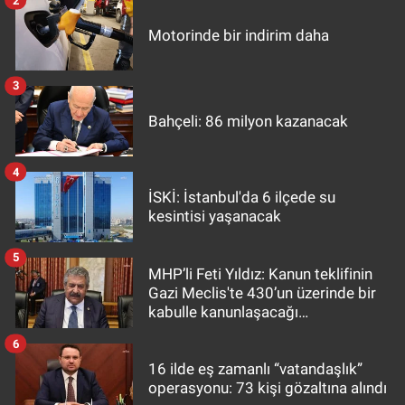
Motorinde bir indirim daha
3
Bahçeli: 86 milyon kazanacak
4
İSKİ: İstanbul'da 6 ilçede su
kesintisi yaşanacak
5
MHP’li Feti Yıldız: Kanun teklifinin
Gazi Meclis'te 430’un üzerinde bir
kabulle kanunlaşacağı
görülmektedir
6
16 ilde eş zamanlı “vatandaşlık”
operasyonu: 73 kişi gözaltına alındı