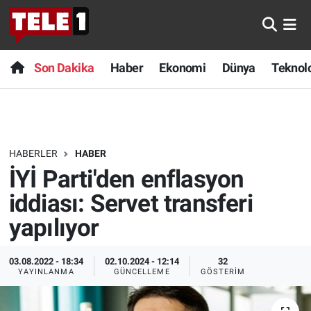
Anında Manşet
Son Dakika
Nöbetçi Eczaneler
Son Dakika
Haber
Ekonomi
Dünya
Teknolo
Başka Sohbetler
Haber
Hava Durumu
Belgesel
Ekonomi
Namaz Vakitleri
HABERLER
HABER
Bilim turu
Dünya
Trafik Durumu
İYİ Parti'den enflasyon
Bilim ve Teknoloji Evreni
Teknoloji
Süper Lig Puan Durumu ve Fikstür
iddiası: Servet transferi
yapılıyor
Doğa Konuşuyor
Sağlık
Tüm Manşetler
03.08.2022 - 18:34
02.10.2024 - 12:14
32
Dünya
Spor
Son Dakika Haberleri
YAYINLANMA
GÜNCELLEME
GÖSTERIM
Ege Saati
Yayın Akışı
Haber Arşivi