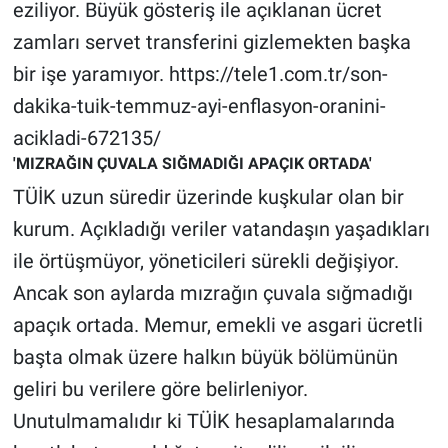
Nedir
eziliyor. Büyük gösteriş ile açıklanan ücret
zamları servet transferini gizlemekten başka
Popüler
bir işe yaramıyor. https://tele1.com.tr/son-
dakika-tuik-temmuz-ayi-enflasyon-oranini-
Programlar
acikladi-672135/
Sağlık
'MIZRAĞIN ÇUVALA SIĞMADIĞI APAÇIK ORTADA'
TÜİK uzun süredir üzerinde kuşkular olan bir
Spor
kurum. Açıkladığı veriler vatandaşın yaşadıkları
ile örtüşmüyor, yöneticileri sürekli değişiyor.
Teknoloji
Ancak son aylarda mızrağın çuvala sığmadığı
Türkiye'nin Geleceği
apaçık ortada. Memur, emekli ve asgari ücretli
başta olmak üzere halkın büyük bölümünün
Türkiye'nin Gündemi
geliri bu verilere göre belirleniyor.
Yerel Gündem
Unutulmamalıdır ki TÜİK hesaplamalarında