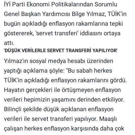
İYİ Parti Ekonomi Politikalarından Sorumlu
Genel Başkan Yardımcısı Bilge Yılmaz, TÜİK’in
Gündem Özel
bugün açıkladığı enflasyon rakamlarına tepki
Günün görüntüsü
göstererek, 'servet transferi' iddiasını ortaya
attı.
Haber
'DÜŞÜK VERİLERLE SERVET TRANSFERİ YAPILIYOR'
Yılmaz'ın sosyal medya hesabı üzerinden
İlan
yaptığı açıklama şöyle: "Bu sabah herkes
Kimdir
TÜİK'in açıkladığı enflasyon rakamlarını gördü.
Hayatın gerçekleri ile örtüşmeyen enflasyon
Koronavirüs
verileri hepimizin yaşamını derinden etkiliyor.
Kültür Sanat
Bilinçli şekilde düşük açıklanan enflasyon
verileri ile servet transferi yapılıyor. Maaşlı
Ne demişti
çalışan herkes enflasyon karşısında daha çok