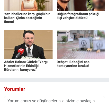
Yaz ishallerine karşı güçlü bir
Düğün fotoğraflarını çektiği
kalkan: Çinko desteğinin
kişi vahşice öldürdü!
önemi
Adalet Bakanı Gürlek: "Yargı
Dehşet! Bebeğini çöp
Hizmetlerinin Etkinliği
konteynerine bıraktı!
Bürolarını kuruyoruz"
Yorumlar