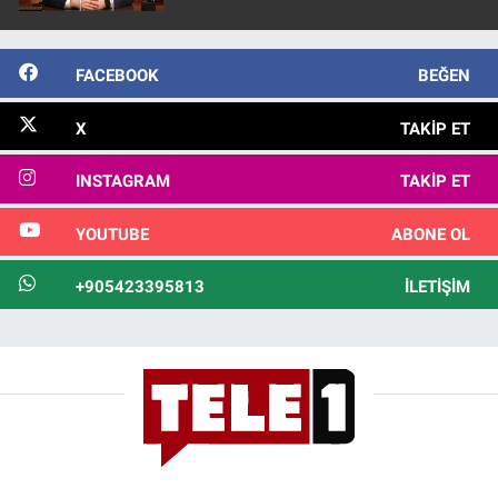
FACEBOOK
BEĞEN
X
TAKIP ET
INSTAGRAM
TAKIP ET
YOUTUBE
ABONE OL
+905423395813
İLETIŞIM