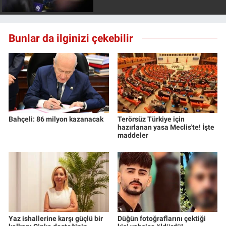
Bunlar da ilginizi çekebilir
Bahçeli: 86 milyon kazanacak
Terörsüz Türkiye için
hazırlanan yasa Meclis'te! İşte
maddeler
Yaz ishallerine karşı güçlü bir
Düğün fotoğraflarını çektiği