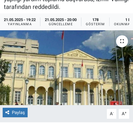
tarafından reddedildi.
Ege'den Esintiler
İletişim
21.05.2025 - 19:22
21.05.2025 - 20:00
178
1 DK
YAYINLANMA
GÜNCELLEME
GÖSTERIM
OKUNMA S
Eğitim
Eğlence
Ekonomi
Forum
Gerçeğin İzinde
Gün Başlıyor
Paylaş
-
+
A
A
Gün Bitiyor
Gün Ortası