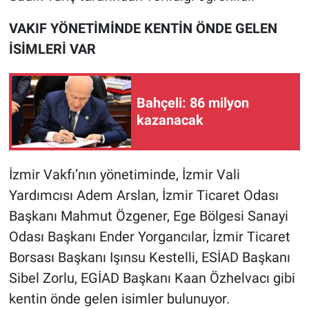
Yerel Yaşam
VAKIF YÖNETİMİNDE KENTİN ÖNDE GELEN
Canlı Yayın
İSİMLERİ VAR
Bahçeli: 86 milyon
kazanacak
İzmir Vakfı’nın yönetiminde, İzmir Vali
Yardımcısı Adem Arslan, İzmir Ticaret Odası
Başkanı Mahmut Özgener, Ege Bölgesi Sanayi
Odası Başkanı Ender Yorgancılar, İzmir Ticaret
Borsası Başkanı Işınsu Kestelli, ESİAD Başkanı
Sibel Zorlu, EGİAD Başkanı Kaan Özhelvacı gibi
kentin önde gelen isimler bulunuyor.