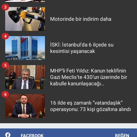
3
Motorinde bir indirim daha
4
İSKİ: İstanbul'da 6 ilçede su
kesintisi yaşanacak
5
MHP’li Feti Yıldız: Kanun teklifinin
Gazi Meclis'te 430’un üzerinde bir
kabulle kanunlaşacağı
görülmektedir
6
16 ilde eş zamanlı “vatandaşlık”
operasyonu: 73 kişi gözaltına alındı
FACEBOOK
BEĞEN