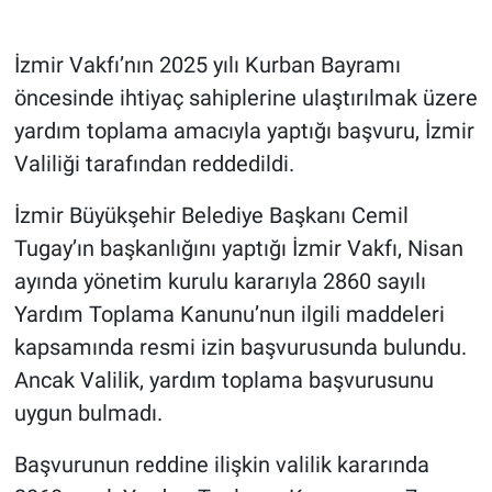
Gündem Özel
İzmir Vakfı’nın 2025 yılı Kurban Bayramı
öncesinde ihtiyaç sahiplerine ulaştırılmak üzere
Günün görüntüsü
yardım toplama amacıyla yaptığı başvuru, İzmir
Valiliği tarafından reddedildi.
Haber
İzmir Büyükşehir Belediye Başkanı Cemil
İlan
Tugay’ın başkanlığını yaptığı İzmir Vakfı, Nisan
Kimdir
ayında yönetim kurulu kararıyla 2860 sayılı
Yardım Toplama Kanunu’nun ilgili maddeleri
Koronavirüs
kapsamında resmi izin başvurusunda bulundu.
Ancak Valilik, yardım toplama başvurusunu
Kültür Sanat
uygun bulmadı.
Ne demişti
Başvurunun reddine ilişkin valilik kararında