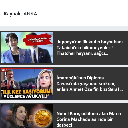
Kaynak:
ANKA
Japonya'nın ilk kadın başbakanı
Takaichi'nin bilinmeyenleri!
Thatcher hayranı, sağcı
muhafazakar
İmamoğlu'nun Diploma
Davası'nda yaşanan korkunç
anları Ahmet Özer'in kızı Seraf
Özer anlattı!
Nobel Barış ödülünü alan Maria
Corina Machado aslında bir
darbeci