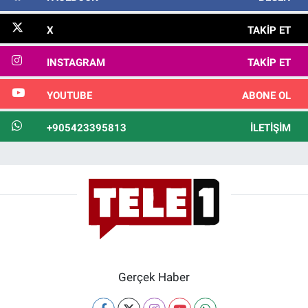
X
TAKIP ET
INSTAGRAM
TAKIP ET
YOUTUBE
ABONE OL
+905423395813
İLETIŞIM
Gerçek Haber