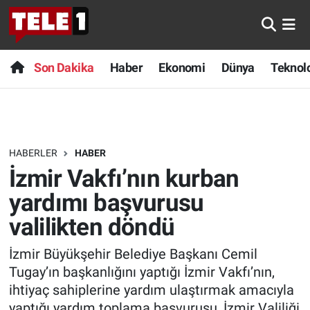
Anında Manşet
Son Dakika
Nöbetçi Eczaneler
Son Dakika
Haber
Ekonomi
Dünya
Teknolo
Başka Sohbetler
Haber
Hava Durumu
Belgesel
Ekonomi
Namaz Vakitleri
HABERLER
HABER
Bilim turu
Dünya
Trafik Durumu
İzmir Vakfı’nın kurban
Bilim ve Teknoloji Evreni
Teknoloji
Süper Lig Puan Durumu ve Fikstür
yardımı başvurusu
valilikten döndü
Doğa Konuşuyor
Sağlık
Tüm Manşetler
İzmir Büyükşehir Belediye Başkanı Cemil
Dünya
Spor
Son Dakika Haberleri
Tugay’ın başkanlığını yaptığı İzmir Vakfı’nın,
ihtiyaç sahiplerine yardım ulaştırmak amacıyla
Ege Saati
Yayın Akışı
Haber Arşivi
yaptığı yardım toplama başvurusu, İzmir Valiliği