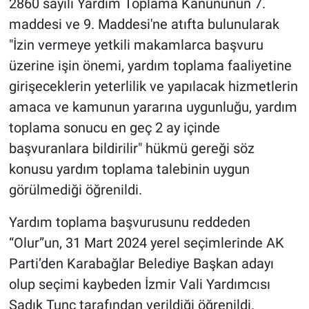
2860 sayılı Yardım Toplama Kanununun 7.
Nedir
maddesi ve 9. Maddesi'ne atıfta bulunularak
Popüler
"İzin vermeye yetkili makamlarca başvuru
üzerine işin önemi, yardım toplama faaliyetine
Programlar
girişeceklerin yeterlilik ve yapılacak hizmetlerin
amaca ve kamunun yararına uygunluğu, yardım
Sağlık
toplama sonucu en geç 2 ay içinde
Spor
başvuranlara bildirilir" hükmü gereği söz
konusu yardım toplama talebinin uygun
Teknoloji
görülmediği öğrenildi.
Türkiye'nin Geleceği
Yardım toplama başvurusunu reddeden
“Olur”un, 31 Mart 2024 yerel seçimlerinde AK
Türkiye'nin Gündemi
Parti’den Karabağlar Belediye Başkan adayı
olup seçimi kaybeden İzmir Vali Yardımcısı
Yerel Gündem
Sadık Tunç tarafından verildiği öğrenildi.