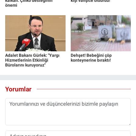
kalkan: Çinko desteğinin
kişi vahşice öldürdü!
önemi
Adalet Bakanı Gürlek: "Yargı
Dehşet! Bebeğini çöp
Hizmetlerinin Etkinliği
konteynerine bıraktı!
Bürolarını kuruyoruz"
Yorumlar