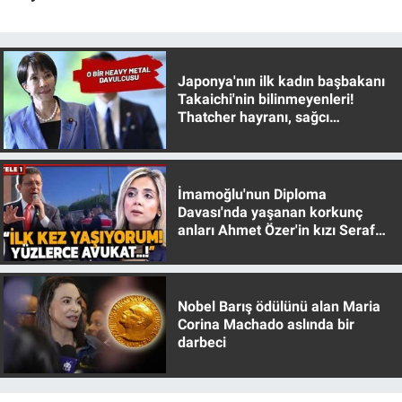
Nedir
Popüler
Japonya'nın ilk kadın başbakanı
Programlar
Takaichi'nin bilinmeyenleri!
Thatcher hayranı, sağcı
muhafazakar
Sağlık
Spor
İmamoğlu'nun Diploma
Davası'nda yaşanan korkunç
anları Ahmet Özer'in kızı Seraf
Teknoloji
Özer anlattı!
Türkiye'nin Geleceği
Nobel Barış ödülünü alan Maria
Corina Machado aslında bir
Türkiye'nin Gündemi
darbeci
Yerel Gündem