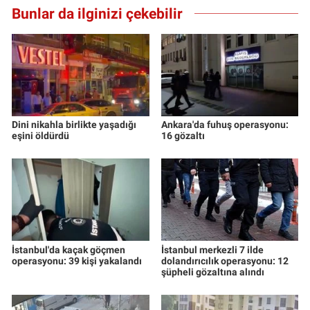
Bunlar da ilginizi çekebilir
Yerel Yaşam
Canlı Yayın
Dini nikahla birlikte yaşadığı
Ankara'da fuhuş operasyonu:
eşini öldürdü
16 gözaltı
İstanbul'da kaçak göçmen
İstanbul merkezli 7 ilde
operasyonu: 39 kişi yakalandı
dolandırıcılık operasyonu: 12
şüpheli gözaltına alındı