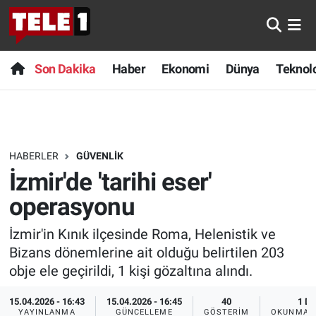
Anında Manşet
Son Dakika
Nöbetçi Eczaneler
Son Dakika
Haber
Ekonomi
Dünya
Teknolo
Başka Sohbetler
Haber
Hava Durumu
Belgesel
Ekonomi
Namaz Vakitleri
HABERLER
GÜVENLIK
Bilim turu
Dünya
Trafik Durumu
İzmir'de 'tarihi eser'
Bilim ve Teknoloji Evreni
Teknoloji
Süper Lig Puan Durumu ve Fikstür
operasyonu
İzmir'in Kınık ilçesinde Roma, Helenistik ve
Doğa Konuşuyor
Sağlık
Tüm Manşetler
Bizans dönemlerine ait olduğu belirtilen 203
Dünya
Spor
Son Dakika Haberleri
obje ele geçirildi, 1 kişi gözaltına alındı.
15.04.2026 - 16:43
15.04.2026 - 16:45
40
1 DK
Ege Saati
Yayın Akışı
Haber Arşivi
YAYINLANMA
GÜNCELLEME
GÖSTERIM
OKUNMA S