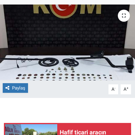
Ege'den Esintiler
İletişim
Eğitim
Eğlence
Ekonomi
Forum
Gerçeğin İzinde
Paylaş
-
+
A
A
Gün Başlıyor
Gün Bitiyor
Hafif ticari aracın
Gün Ortası