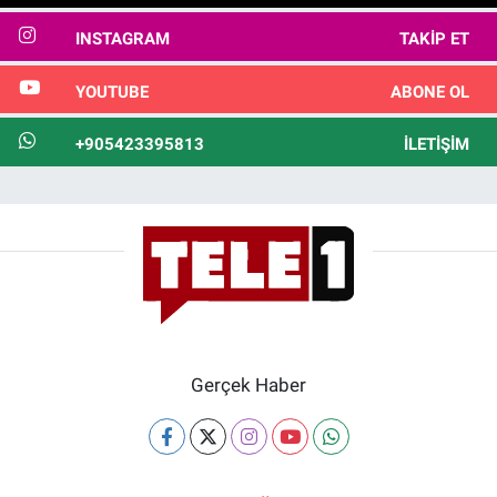
INSTAGRAM
TAKIP ET
YOUTUBE
ABONE OL
+905423395813
İLETIŞIM
Gerçek Haber