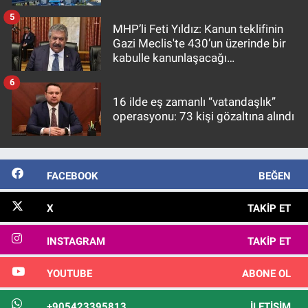
5
MHP’li Feti Yıldız: Kanun teklifinin
Gazi Meclis'te 430’un üzerinde bir
kabulle kanunlaşacağı
görülmektedir
6
16 ilde eş zamanlı “vatandaşlık”
operasyonu: 73 kişi gözaltına alındı
FACEBOOK
BEĞEN
X
TAKIP ET
INSTAGRAM
TAKIP ET
YOUTUBE
ABONE OL
+905423395813
İLETIŞIM