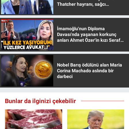
Thatcher hayranı, sağcı
muhafazakar
İmamoğlu'nun Diploma
Davası'nda yaşanan korkunç
anları Ahmet Özer'in kızı Seraf
Özer anlattı!
Nobel Barış ödülünü alan Maria
Corina Machado aslında bir
darbeci
Bunlar da ilginizi çekebilir