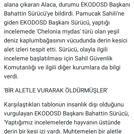
Nedir
alana çıkaran Alaca, durumu EKODOSD Başkanı
Bahattin Sürücü'ye bildirdi. Pamucak Sahili'ne
Popüler
giden EKODOSD Başkanı Sürücü, yaptığı
incelemede 'Chelonia mydas' türü olan yeşil
Programlar
deniz kaplumbağasının vücudunda derin kesici
Sağlık
alet izleri tespit etti. Sürücü, olayla ilgili
inceleme başlatılması için Sahil Güvenlik
Spor
Komutanlığı ve ilgili diğer kurumlara da bilgi
verdi.
Teknoloji
'BİR ALETLE VURARAK ÖLDÜRMÜŞLER'
Türkiye'nin Geleceği
Karşılaştıkları tablonun insanlık dışı olduğunu
Türkiye'nin Gündemi
vurgulayan EKODOSD Başkanı Bahattin Sürücü,
'Yaptığımız incelemelerde hayvanın üstünde
Yerel Gündem
derin bir kesi izi vardı. Muhtemelen bir aletle