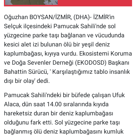
Gündem Özel
Oğuzhan BOYSAN/İZMİR, (DHA)- İZMİR'in
Selçuk ilçesindeki Pamucak Sahili'nde sol
Günün görüntüsü
yüzgecine parke taşı bağlanan ve vücudunda
kesici alet izi bulunan ölü bir yeşil deniz
Haber
kaplumbağası, kıyıya vurdu. Ekosistemi Koruma
İlan
ve Doğa Sevenler Derneği (EKODOSD) Başkanı
Bahattin Sürücü, ' Karşılaştığımız tablo insanlık
Kimdir
dışı bir olay' dedi.
Koronavirüs
Pamucak Sahili'ndeki bir büfede çalışan Ufuk
Alaca, dün saat 14.00 sıralarında kıyıda
Kültür Sanat
hareketsiz duran bir deniz kaplumbağası
olduğunu fark etti. Sol yüzgecine parke taşı
Ne demişti
bağlanmış ölü deniz kaplumbağasını kumluk