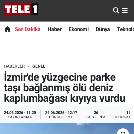
Anında Manşet
Son Dakika
Nöbetçi Eczaneler
Son Dakika
Haber
Ekonomi
Dünya
Teknolo
Başka Sohbetler
Haber
Hava Durumu
Belgesel
Ekonomi
Namaz Vakitleri
HABERLER
GENEL
Bilim turu
Dünya
Trafik Durumu
İzmir'de yüzgecine parke
Bilim ve Teknoloji Evreni
Teknoloji
Süper Lig Puan Durumu ve Fikstür
taşı bağlanmış ölü deniz
kaplumbağası kıyıya vurdu
Doğa Konuşuyor
Sağlık
Tüm Manşetler
24.06.2026 - 11:20
24.06.2026 - 12:17
36
1 DK
Dünya
Spor
Son Dakika Haberleri
YAYINLANMA
GÜNCELLEME
GÖSTERIM
OKUNMA S
Ege Saati
Yayın Akışı
Haber Arşivi