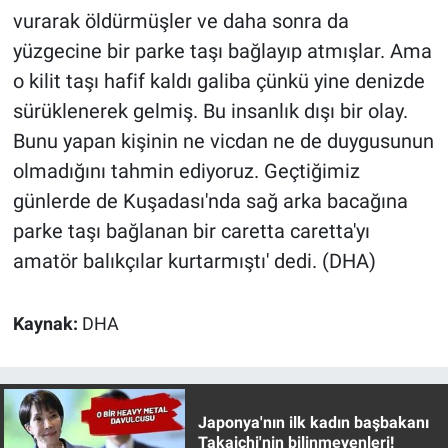
Yerel Yaşam
vurarak öldürmüşler ve daha sonra da
yüzgecine bir parke taşı bağlayıp atmışlar. Ama
Canlı Yayın
o kilit taşı hafif kaldı galiba çünkü yine denizde
sürüklenerek gelmiş. Bu insanlık dışı bir olay.
Bunu yapan kişinin ne vicdan ne de duygusunun
olmadığını tahmin ediyoruz. Geçtiğimiz
günlerde de Kuşadası'nda sağ arka bacağına
parke taşı bağlanan bir caretta caretta'yı
amatör balıkçılar kurtarmıştı' dedi. (DHA)
Kaynak:
DHA
Japonya'nın ilk kadın başbakanı
Takaichi'nin bilinmeyenleri!