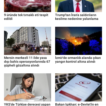
9 üründe tek tırnaklı eti tespit
Trump'tan İran'a saldırıların
edildi
kesilme nedenine yalanlama
Mersin merkezli 11 ilde yasa
İzmir'de ormanlık alanda çıkan
dışı bahis operasyonlarında 67
yangın kontrol altına alındı
şüpheli gözaltına alındı
YKS'de Türkiye derecesi yapan
Bakan Işıkhan: e-Devlet'in en