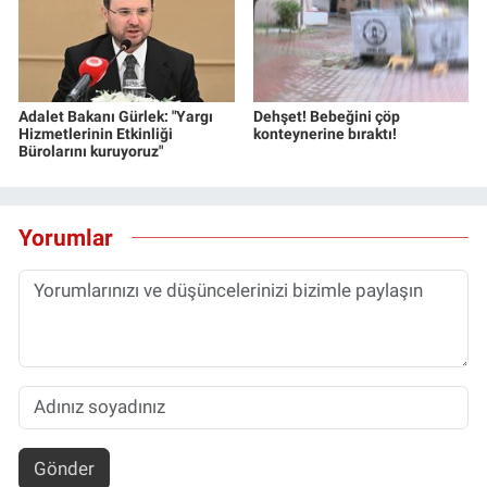
Adalet Bakanı Gürlek: "Yargı
Dehşet! Bebeğini çöp
Hizmetlerinin Etkinliği
konteynerine bıraktı!
Bürolarını kuruyoruz"
Yorumlar
Gönder