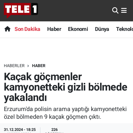
Anında Manşet
Son Dakika
Nöbetçi Eczaneler
Son Dakika
Haber
Ekonomi
Dünya
Teknolo
Başka Sohbetler
Haber
Hava Durumu
Belgesel
Ekonomi
Namaz Vakitleri
HABERLER
HABER
Bilim turu
Dünya
Trafik Durumu
Kaçak göçmenler
Bilim ve Teknoloji Evreni
Teknoloji
Süper Lig Puan Durumu ve Fikstür
kamyonetteki gizli bölmede
yakalandı
Doğa Konuşuyor
Sağlık
Tüm Manşetler
Erzurum'da polisin arama yaptığı kamyonetteki
Dünya
Spor
Son Dakika Haberleri
özel bölmeden 9 kaçak göçmen çıktı.
Ege Saati
Yayın Akışı
Haber Arşivi
31.12.2024 - 18:25
226