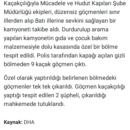
Kaçakçılığıyla Mücadele ve Hudut Kapıları Şube
Müdürlüğü ekipleri, düzensiz göçmenleri sınır
Gündem Özel
illerden alıp Batı illerine sevkini sağlayan bir
Günün görüntüsü
kamyoneti takibe aldı. Durdurulup arama
yapılan kamyonetin gıda ve çocuk bakım
Haber
malzemesiyle dolu kasasında özel bir bölme
tespit edildi. Polis tarafından kapağı açılan gizli
İlan
bölmeden 9 kaçak göçmen çıktı.
Kimdir
Özel olarak yaptırıldığı belirlenen bölmedeki
göçmenler tek tek çıkarıldı. Göçmen kaçakçılığı
Koronavirüs
yaptığı tespit edilen 2 şüpheli, çıkarıldığı
Kültür Sanat
mahkemede tutuklandı.
Ne demişti
Kaynak:
DHA