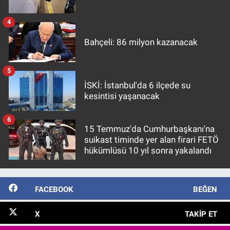
4
Bahçeli: 86 milyon kazanacak
5
İSKİ: İstanbul'da 6 ilçede su
kesintisi yaşanacak
6
15 Temmuz'da Cumhurbaşkanı'na
suikast timinde yer alan firari FETÖ
hükümlüsü 10 yıl sonra yakalandı
FACEBOOK
BEĞEN
X
TAKIP ET