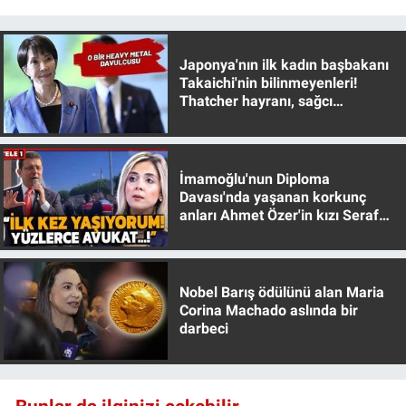
Nedir
Popüler
Japonya'nın ilk kadın başbakanı
Takaichi'nin bilinmeyenleri!
Programlar
Thatcher hayranı, sağcı
muhafazakar
Sağlık
İmamoğlu'nun Diploma
Spor
Davası'nda yaşanan korkunç
anları Ahmet Özer'in kızı Seraf
Özer anlattı!
Teknoloji
Türkiye'nin Geleceği
Nobel Barış ödülünü alan Maria
Corina Machado aslında bir
darbeci
Türkiye'nin Gündemi
Yerel Gündem