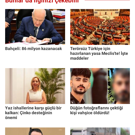
Bunlar da ilginizi çekebilir
Yerel Yaşam
Canlı Yayın
Bahçeli: 86 milyon kazanacak
Terörsüz Türkiye için
hazırlanan yasa Meclis'te! İşte
maddeler
Yaz ishallerine karşı güçlü bir
Düğün fotoğraflarını çektiği
kalkan: Çinko desteğinin
kişi vahşice öldürdü!
önemi