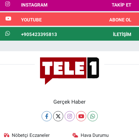
INSTAGRAM
TAKIP ET
YOUTUBE
ABONE OL
+905423395813
İLETIŞIM
Gerçek Haber
Nöbetçi Eczaneler
Hava Durumu