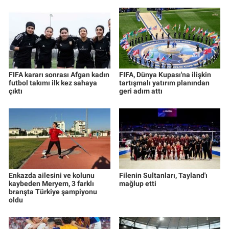
FIFA kararı sonrası Afgan kadın
FIFA, Dünya Kupası'na ilişkin
futbol takımı ilk kez sahaya
tartışmalı yatırım planından
çıktı
geri adım attı
Enkazda ailesini ve kolunu
Filenin Sultanları, Tayland'ı
kaybeden Meryem, 3 farklı
mağlup etti
branşta Türkiye şampiyonu
oldu