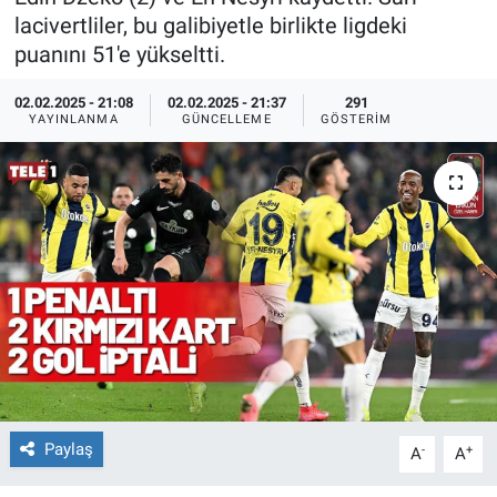
lacivertliler, bu galibiyetle birlikte ligdeki
Ege'den Esintiler
İletişim
puanını 51'e yükseltti.
Eğitim
02.02.2025 - 21:08
02.02.2025 - 21:37
291
YAYINLANMA
GÜNCELLEME
GÖSTERIM
Eğlence
Ekonomi
Forum
Gerçeğin İzinde
Gün Başlıyor
Gün Bitiyor
Paylaş
-
+
A
A
Gün Ortası