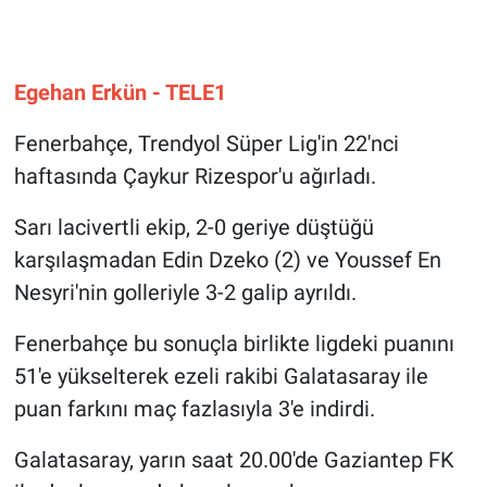
Gündem Özel
Egehan Erkün - TELE1
Günün görüntüsü
Fenerbahçe, Trendyol Süper Lig'in 22'nci
Haber
haftasında Çaykur Rizespor'u ağırladı.
İlan
Sarı lacivertli ekip, 2-0 geriye düştüğü
karşılaşmadan Edin Dzeko (2) ve Youssef En
Kimdir
Nesyri'nin golleriyle 3-2 galip ayrıldı.
Koronavirüs
Fenerbahçe bu sonuçla birlikte ligdeki puanını
51'e yükselterek ezeli rakibi Galatasaray ile
Kültür Sanat
puan farkını maç fazlasıyla 3'e indirdi.
Ne demişti
Galatasaray, yarın saat 20.00'de Gaziantep FK