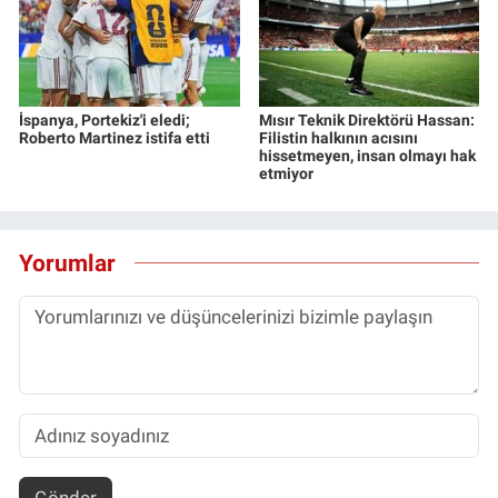
İspanya, Portekiz'i eledi;
Mısır Teknik Direktörü Hassan:
Roberto Martinez istifa etti
Filistin halkının acısını
hissetmeyen, insan olmayı hak
etmiyor
Yorumlar