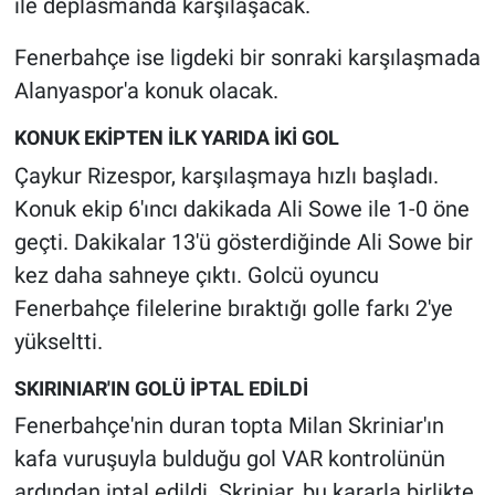
ile deplasmanda karşılaşacak.
Nedir
Fenerbahçe ise ligdeki bir sonraki karşılaşmada
Popüler
Alanyaspor'a konuk olacak.
Programlar
KONUK EKİPTEN İLK YARIDA İKİ GOL
Çaykur Rizespor, karşılaşmaya hızlı başladı.
Sağlık
Konuk ekip 6'ıncı dakikada Ali Sowe ile 1-0 öne
Spor
geçti. Dakikalar 13'ü gösterdiğinde Ali Sowe bir
kez daha sahneye çıktı. Golcü oyuncu
Teknoloji
Fenerbahçe filelerine bıraktığı golle farkı 2'ye
yükseltti.
Türkiye'nin Geleceği
SKIRINIAR'IN GOLÜ İPTAL EDİLDİ
Türkiye'nin Gündemi
Fenerbahçe'nin duran topta Milan Skriniar'ın
kafa vuruşuyla bulduğu gol VAR kontrolünün
Yerel Gündem
ardından iptal edildi. Skriniar, bu kararla birlikte