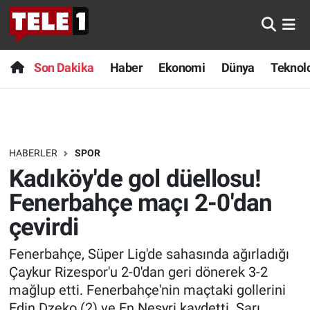
Anında Manşet
Son Dakika
Nöbetçi Eczaneler
Son Dakika
Haber
Ekonomi
Dünya
Teknolo
Başka Sohbetler
Haber
Hava Durumu
Belgesel
Ekonomi
Namaz Vakitleri
HABERLER
SPOR
Bilim turu
Dünya
Trafik Durumu
Kadıköy'de gol düellosu!
Bilim ve Teknoloji Evreni
Teknoloji
Süper Lig Puan Durumu ve Fikstür
Fenerbahçe maçı 2-0'dan
çevirdi
Doğa Konuşuyor
Sağlık
Tüm Manşetler
Fenerbahçe, Süper Lig'de sahasında ağırladığı
Dünya
Spor
Son Dakika Haberleri
Çaykur Rizespor'u 2-0'dan geri dönerek 3-2
mağlup etti. Fenerbahçe'nin maçtaki gollerini
Ege Saati
Yayın Akışı
Haber Arşivi
Edin Dzeko (2) ve En Nesyri kaydetti. Sarı