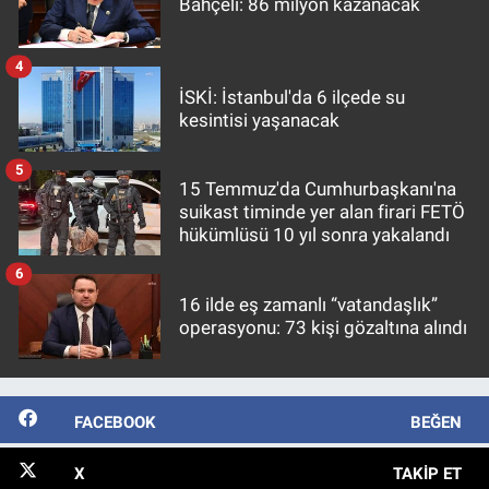
Bahçeli: 86 milyon kazanacak
4
İSKİ: İstanbul'da 6 ilçede su
kesintisi yaşanacak
5
15 Temmuz'da Cumhurbaşkanı'na
suikast timinde yer alan firari FETÖ
hükümlüsü 10 yıl sonra yakalandı
6
16 ilde eş zamanlı “vatandaşlık”
operasyonu: 73 kişi gözaltına alındı
FACEBOOK
BEĞEN
X
TAKIP ET