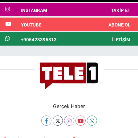
INSTAGRAM
TAKIP ET
YOUTUBE
ABONE OL
+905423395813
İLETIŞIM
Gerçek Haber