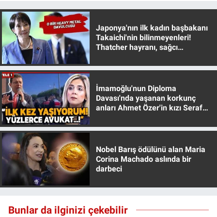
Japonya'nın ilk kadın başbakanı
Takaichi'nin bilinmeyenleri!
Thatcher hayranı, sağcı
muhafazakar
İmamoğlu'nun Diploma
Davası'nda yaşanan korkunç
anları Ahmet Özer'in kızı Seraf
Özer anlattı!
Nobel Barış ödülünü alan Maria
Corina Machado aslında bir
darbeci
Bunlar da ilginizi çekebilir