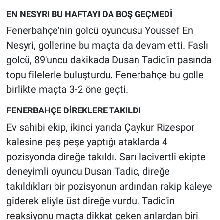
EN NESYRI BU HAFTAYI DA BOŞ GEÇMEDİ
Fenerbahçe'nin golcü oyuncusu Youssef En
Nesyri, gollerine bu maçta da devam etti. Faslı
golcü, 89'uncu dakikada Dusan Tadic'in pasında
topu filelerle buluşturdu. Fenerbahçe bu golle
birlikte maçta 3-2 öne geçti.
FENERBAHÇE DİREKLERE TAKILDI
Ev sahibi ekip, ikinci yarıda Çaykur Rizespor
kalesine peş peşe yaptığı ataklarda 4
pozisyonda direğe takıldı. Sarı lacivertli ekipte
deneyimli oyuncu Dusan Tadic, direğe
takıldıkları bir pozisyonun ardından rakip kaleye
giderek eliyle üst direğe vurdu. Tadic'in
reaksiyonu maçta dikkat çeken anlardan biri