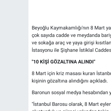
Gündem Özel
Günün görüntüsü
Beyoğlu Kaymakamlığı'nın 8 Mart y
çok sayıda cadde ve meydanda bariye
Haber
ve sokağa araç ve yaya girişi kısıt
İstasyonu ile Şişhane İstiklal Caddesi
İlan
"10 KİŞİ GÖZALTINA ALINDI"
Kimdir
8 Mart için kriz masası kuran İstanb
Koronavirüs
kişinin gözaltına alındığını açıkladı.
Kültür Sanat
Baronun sosyal medya hesabından ya
Ne demişti
"İstanbul Barosu olarak, 8 Mart eyle