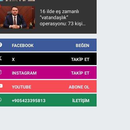
firari FETÖ hükümlüsü
10 yıl sonra yakalandı
16 ilde eş zamanlı
“vatandaşlık”
operasyonu: 73 kişi
gözaltına alındı
FACEBOOK
BEĞEN
X
TAKIP ET
INSTAGRAM
TAKIP ET
YOUTUBE
ABONE OL
+905423395813
İLETIŞIM