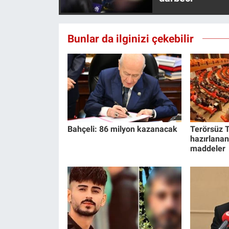
Bunlar da ilginizi çekebilir
Bahçeli: 86 milyon kazanacak
Terörsüz T
hazırlanan
maddeler