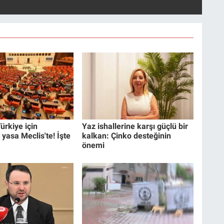
ürkiye için
Yaz ishallerine karşı güçlü bir
 yasa Meclis'te! İşte
kalkan: Çinko desteğinin
önemi