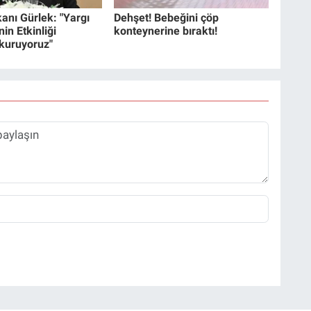
anı Gürlek: "Yargı
Dehşet! Bebeğini çöp
in Etkinliği
konteynerine bıraktı!
 kuruyoruz"