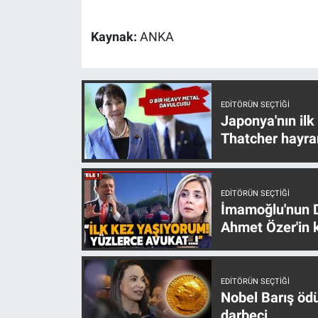
Yerel Yaşam
Kaynak:
ANKA
Canlı Yayın
EDITÖRÜN SEÇTIĞI
Japonya'nın ilk
Thatcher hayra
EDITÖRÜN SEÇTIĞI
İmamoğlu'nun D
Ahmet Özer'in k
EDITÖRÜN SEÇTIĞI
Nobel Barış öd
darbeci