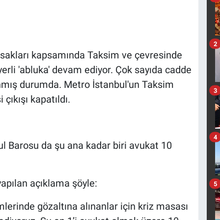
2
asakları kapsamında Taksim ve çevresinde
rli 'abluka' devam ediyor. Çok sayıda cadde
lanmış durumda. Metro İstanbul'un Taksim
3
 çıkışı kapatıldı.
4
ul Barosu da şu ana kadar biri avukat 10
pılan açıklama şöyle:
5
mlerinde gözaltına alınanlar için kriz masası