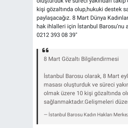
oluşturduk ve süreci yakından takip 
Nedir
kişi gözaltında olup,hukuki destek s
Popüler
paylaşacağız. 8 Mart Dünya Kadınla
hak ihlalleri için İstanbul Barosu’nu 
Programlar
0212 393 08 39"
Sağlık
8 Mart Gözaltı Bilgilendirmesi
Spor
Teknoloji
İstanbul Barosu olarak, 8 Mart eyl
masası oluşturduk ve süreci yakın
Türkiye'nin Geleceği
olmak üzere 10 kişi gözaltında o
sağlanmaktadır.Gelişmeleri düzen
Türkiye'nin Gündemi
— İstanbul Barosu Kadın Hakları Merk
Yerel Gündem