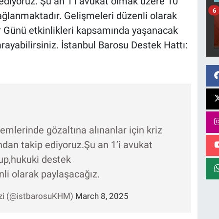
ediyoruz. Şu an 1’i avukat olmak üzere 10
6
ağlanmaktadır. Gelişmeleri düzenli olarak
r Günü etkinlikleri kapsamında yaşanacak
arayabilirsiniz. İstanbul Barosu Destek Hattı:
emlerinde gözaltına alınanlar için kriz
dan takip ediyoruz.Şu an 1’i avukat
lup,hukuki destek
li olarak paylaşacağız.
ezi (@istbarosuKHM)
March 8, 2025