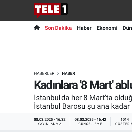
Anında Manşet
Son Dakika
Nöbetçi Eczaneler
Son Dakika
Haber
Ekonomi
Dün
Başka Sohbetler
Haber
Hava Durumu
Belgesel
Ekonomi
Namaz Vakitleri
Bilim turu
Dünya
Trafik Durumu
HABERLER
HABER
Kadınlara '8 Mart' abl
Bilim ve Teknoloji Evreni
Teknoloji
Süper Lig Puan Durumu ve Fikstür
İstanbul'da her 8 Mart'ta oldu
Doğa Konuşuyor
Sağlık
Tüm Manşetler
İstanbul Barosu şu ana kadar bi
Dünya
Spor
Son Dakika Haberleri
08.03.2025 - 16:32
08.03.2025 - 16:42
1014
YAYINLANMA
GÜNCELLEME
GÖSTERI
Ege Saati
Yayın Akışı
Haber Arşivi