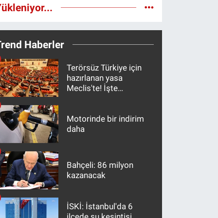
ükleniyor...
Trend Haberler
Terörsüz Türkiye için
hazırlanan yasa
Meclis'te! İşte
maddeler
Motorinde bir indirim
daha
Bahçeli: 86 milyon
kazanacak
İSKİ: İstanbul'da 6
ilçede su kesintisi