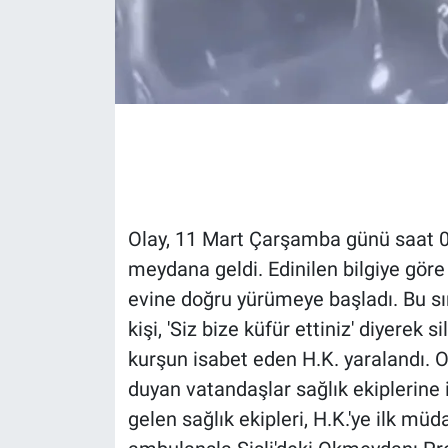
Gündem Özel
Günün görüntüsü
Haber
İlan
Olay, 11 Mart Çarşamba günü saat 01
Kimdir
meydana geldi. Edinilen bilgiye göre
evine doğru yürümeye başladı. Bu sır
Koronavirüs
kişi, 'Siz bize küfür ettiniz' diyerek 
Kültür Sanat
kurşun isabet eden H.K. yaralandı. O
duyan vatandaşlar sağlık ekiplerine 
Ne demişti
gelen sağlık ekipleri, H.K.'ye ilk müd