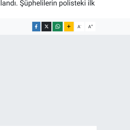
andı. Şüphelilerin polisteki ilk
-
+
A
A