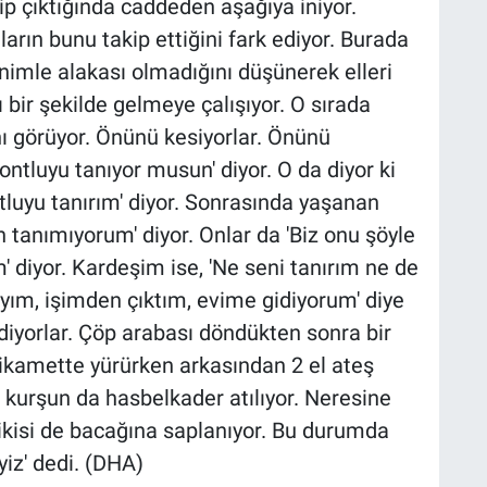
ip çıktığında caddeden aşağıya iniyor.
rın bunu takip ettiğini fark ediyor. Burada
nimle alakası olmadığını düşünerek elleri
 bir şekilde gelmeye çalışıyor. O sırada
nı görüyor. Önünü kesiyorlar. Önünü
ontluyu tanıyor musun' diyor. O da diyor ki
tluyu tanırım' diyor. Sonrasında yaşanan
 tanımıyorum' diyor. Onlar da 'Biz onu şöyle
 diyor. Kardeşim ise, 'Ne seni tanırım ne de
ıyım, işimden çıktım, evime gidiyorum' diye
iyorlar. Çöp arabası döndükten sonra bir
tikamette yürürken arkasından 2 el ateş
er kurşun da hasbelkader atılıyor. Neresine
ikisi de bacağına saplanıyor. Bu durumda
yiz' dedi. (DHA)