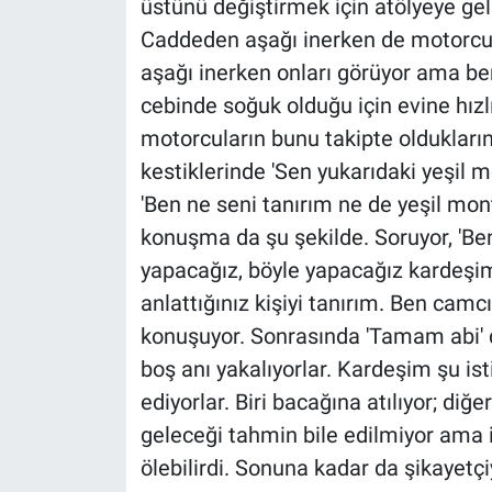
üstünü değiştirmek için atölyeye gel
Caddeden aşağı inerken de motorcula
aşağı inerken onları görüyor ama be
cebinde soğuk olduğu için evine hızlı
motorcuların bunu takipte oldukları
kestiklerinde 'Sen yukarıdaki yeşil m
'Ben ne seni tanırım ne de yeşil mon
konuşma da şu şekilde. Soruyor, 'Ben
yapacağız, böyle yapacağız kardeşim'
anlattığınız kişiyi tanırım. Ben camc
konuşuyor. Sonrasında 'Tamam abi' d
boş anı yakalıyorlar. Kardeşim şu is
ediyorlar. Biri bacağına atılıyor; diğ
geleceği tahmin bile edilmiyor ama 
ölebilirdi. Sonuna kadar da şikayetçi