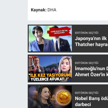
Kaynak:
DHA
EDITÖRÜN SEÇTIĞI
Japonya'nın ilk
Thatcher hayra
EDITÖRÜN SEÇTIĞI
İmamoğlu'nun D
Ahmet Özer'in k
EDITÖRÜN SEÇTIĞI
Nobel Barış öd
darbeci