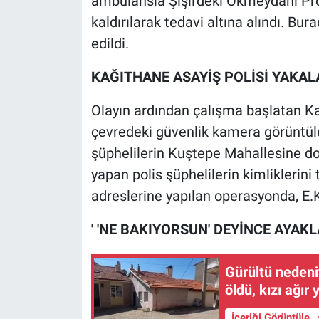
ambulansla Şişli'deki Okmeydanı Pro
Nedir
kaldırılarak tedavi altına alındı. Bu
Popüler
edildi.
KAĞITHANE ASAYİŞ POLİSİ YAKAL
Programlar
Olayın ardından çalışma başlatan Kağ
Sağlık
çevredeki güvenlik kamera görüntüle
Spor
şüphelilerin Kuştepe Mahallesine doğ
yapan polis şüphelilerin kimliklerin
Teknoloji
adreslerine yapılan operasyonda, E.K.
Türkiye'nin Geleceği
' 'NE BAKIYORSUN' DEYİNCE AYAKL
Türkiye'nin Gündemi
Gürültü nedeni
öldü, kızı ağır 
Yerel Gündem
İçeriği Görüntüle