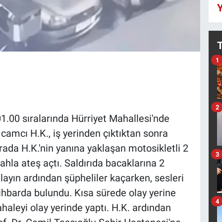
Y
1
2
.00 sıralarında Hürriyet Mahallesi'nde
 camcı H.K., iş yerinden çıktıktan sonra
ada H.K.'nin yanına yaklaşan motosikletli 2
3
silahla ateş açtı. Saldırıda bacaklarına 2
layın ardından şüpheliler kaçarken, sesleri
ihbarda bulundu. Kısa sürede olay yerine
4
ahaleyi olay yerinde yaptı. H.K. ardından