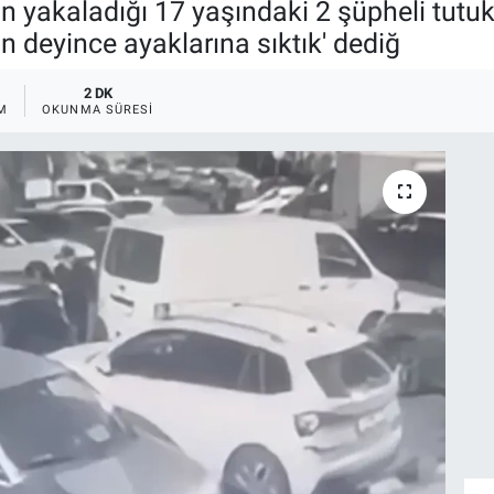
in yakaladığı 17 yaşındaki 2 şüpheli tutukl
n deyince ayaklarına sıktık' dediğ
2 DK
M
OKUNMA SÜRESI