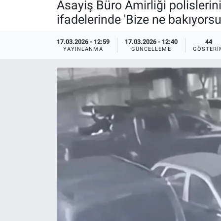
Asayiş Büro Amirliği polislerin
ifadelerinde 'Bize ne bakıyorsu
Ege'den Esintiler
İletişim
Eğitim
17.03.2026 - 12:59
17.03.2026 - 12:40
44
YAYINLANMA
GÜNCELLEME
GÖSTERI
Eğlence
Ekonomi
Forum
Gerçeğin İzinde
Gün Başlıyor
Gün Bitiyor
Gün Ortası