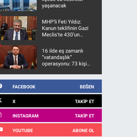
yaşanacak
MHP’li Feti Yıldız:
Kanun teklifinin Gazi
Meclis'te 430’un
üzerinde bir kabulle
kanunlaşacağı
16 ilde eş zamanlı
görülmektedir
“vatandaşlık”
operasyonu: 73 kişi
gözaltına alındı
FACEBOOK
BEĞEN
X
TAKIP ET
INSTAGRAM
TAKIP ET
YOUTUBE
ABONE OL