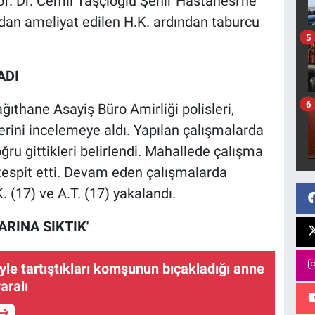
f. Dr. Cemil Taşçıoğlu Şehir Hastanesi'ne
radan ameliyat edilen H.K. ardından taburcu
5
ADI
6
ıthane Asayiş Büro Amirliği polisleri,
rini incelemeye aldı. Yapılan çalışmalarda
ru gittikleri belirlendi. Mahallede çalışma
i tespit etti. Devam eden çalışmalarda
 (17) ve A.T. (17) yakalandı.
ARINA SIKTIK'
yle tartıştıkları komşunun bıçakladığı anne
yaralı