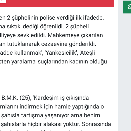
 2 şüphelinin polise verdiği ilk ifadede,
 sıktık' dediği öğrenildi. 2 şüpheli
dliyeye sevk edildi. Mahkemeye çıkarılan
an tutuklanarak cezaevine gönderildi.
dde kullanmak', 'Yankesicilik', 'Ateşli
sten yaralama' suçlarından kadının olduğu
 B.M.K. (25), 'Kardeşim iş çıkışında
larını indirmek için hamle yaptığında o
ir şahısla tartışma yaşanıyor ama benim
şahıslarla hiçbir alakası yoktur. Sonrasında