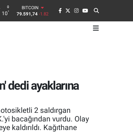
DOLAR
°
10
45,43620
0.02
EURO
53,38690
0.19
STERLİN
61,60380
0.18
G.ALTIN
6862,09000
0.19
BİST100
14.598,00
0
BITCOIN
79.591,74
-1.82
n' dedi ayaklarına
tosikletli 2 saldırgan
.K.'yi bacağından vurdu. Olay
e kaldırıldı. Kağıthane