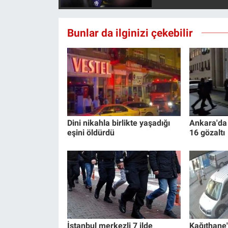
Bunlar da ilginizi çekebilir
Dini nikahla birlikte yaşadığı
Ankara'da
eşini öldürdü
16 gözaltı
İstanbul merkezli 7 ilde
Kağıthane'