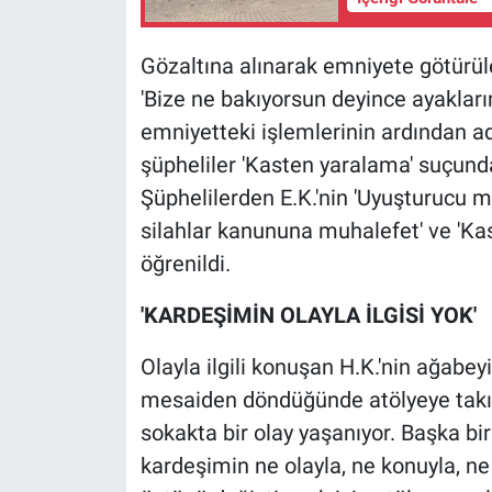
Yerel Yaşam
Gözaltına alınarak emniyete götürülen
Canlı Yayın
'Bize ne bakıyorsun deyince ayaklarına
emniyetteki işlemlerinin ardından a
şüpheliler 'Kasten yaralama' suçund
Şüphelilerden E.K.'nin 'Uyuşturucu ma
silahlar kanununa muhalefet' ve 'Ka
öğrenildi.
'KARDEŞİMİN OLAYLA İLGİSİ YOK'
Olayla ilgili konuşan H.K.'nin ağabeyi
mesaiden döndüğünde atölyeye takım
sokakta bir olay yaşanıyor. Başka b
kardeşimin ne olayla, ne konuyla, ne 