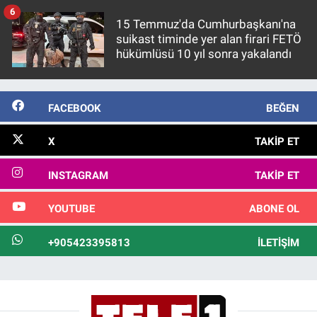
6
15 Temmuz'da Cumhurbaşkanı'na
suikast timinde yer alan firari FETÖ
hükümlüsü 10 yıl sonra yakalandı
FACEBOOK
BEĞEN
X
TAKIP ET
INSTAGRAM
TAKIP ET
YOUTUBE
ABONE OL
+905423395813
İLETIŞIM