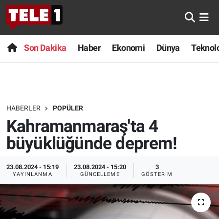
Anında Manşet
Son Dakika
Nöbetçi Eczaneler
Son Dakika
Haber
Ekonomi
Dünya
Teknolo
Başka Sohbetler
Haber
Hava Durumu
Belgesel
Ekonomi
Namaz Vakitleri
HABERLER
POPÜLER
Bilim turu
Dünya
Trafik Durumu
Kahramanmaraş'ta 4
Bilim ve Teknoloji Evreni
Teknoloji
Süper Lig Puan Durumu ve Fikstür
büyüklüğünde deprem!
Doğa Konuşuyor
Sağlık
Tüm Manşetler
23.08.2024 - 15:19
23.08.2024 - 15:20
3
YAYINLANMA
GÜNCELLEME
GÖSTERIM
Dünya
Spor
Son Dakika Haberleri
Ege Saati
Yayın Akışı
Haber Arşivi