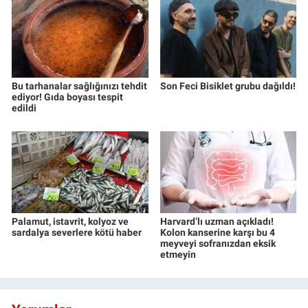
Bu tarhanalar sağlığınızı tehdit
Son Feci Bisiklet grubu dağıldı!
ediyor! Gıda boyası tespit
edildi
Palamut, istavrit, kolyoz ve
Harvard’lı uzman açıkladı!
sardalya severlere kötü haber
Kolon kanserine karşı bu 4
meyveyi sofranızdan eksik
etmeyin