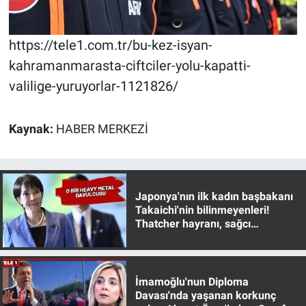
Yerel Yaşam
https://tele1.com.tr/bu-kez-isyan-
Canlı Yayın
kahramanmarasta-ciftciler-yolu-kapatti-
valilige-yuruyorlar-1121826/
Kaynak:
HABER MERKEZİ
Japonya'nın ilk kadın başbakanı
Takaichi'nin bilinmeyenleri!
Thatcher hayranı, sağcı
muhafazakar
İmamoğlu'nun Diploma
Davası'nda yaşanan korkunç