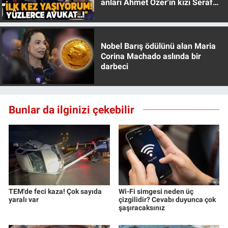
anları Ahmet Özer'in kızı Seraf
Özer anlattı!
Nobel Barış ödülünü alan Maria
Corina Machado aslında bir
darbeci
Bunlar da ilginizi çekebilir
TEM'de feci kaza! Çok sayıda
Wi-Fi simgesi neden üç
yaralı var
çizgilidir? Cevabı duyunca çok
şaşıracaksınız