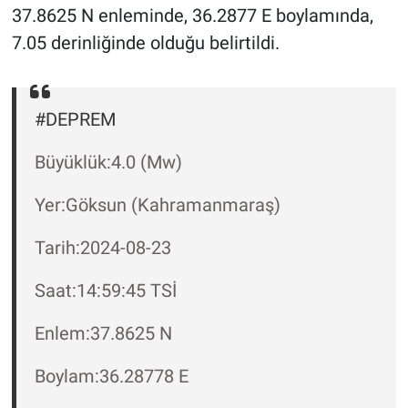
37.8625 N enleminde, 36.2877 E boylamında,
7.05 derinliğinde olduğu belirtildi.
Gündem Özel
Günün görüntüsü
#DEPREM
Haber
Büyüklük:4.0 (Mw)
İlan
Yer:Göksun (Kahramanmaraş)
Kimdir
Tarih:2024-08-23
Koronavirüs
Saat:14:59:45 TSİ
Kültür Sanat
Enlem:37.8625 N
Ne demişti
Boylam:36.28778 E