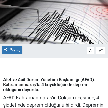
Ege'den Esintiler
İletişim
Eğitim
Eğlence
Ekonomi
Paylaş
-
+
A
A
Forum
Gerçeğin İzinde
Afet ve Acil Durum Yönetimi Başkanlığı (AFAD),
Gün Başlıyor
Kahramanmaraş
'ta 4 büyüklüğünde deprem
olduğunu duyurdu.
Gün Bitiyor
AFAD Kahramanmaraş'ın Göksun ilçesinde, 4
şiddetinde deprem olduğunu bildirdi. Depremin
Gün Ortası