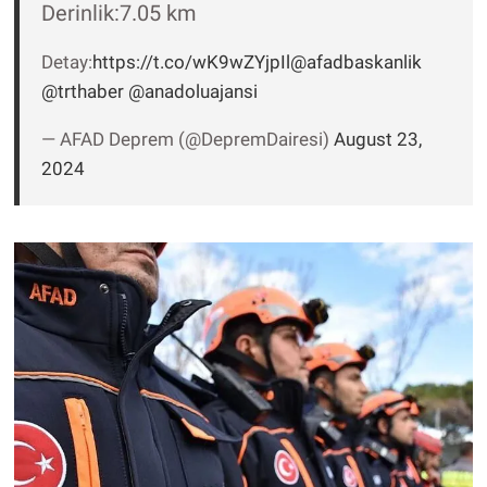
Nedir
Derinlik:7.05 km
Detay:
https://t.co/wK9wZYjpIl
@afadbaskanlik
Popüler
@trthaber
@anadoluajansi
Programlar
— AFAD Deprem (@DepremDairesi)
August 23,
2024
Sağlık
Spor
Teknoloji
Türkiye'nin Geleceği
Türkiye'nin Gündemi
Yerel Gündem