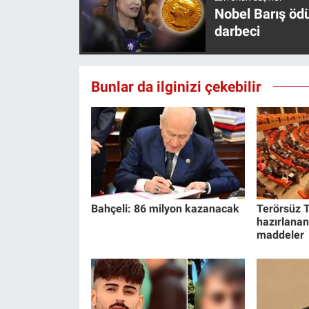
Nedir
Nobel Barış öd
darbeci
Popüler
Programlar
Bunlar da ilginizi çekebilir
Sağlık
Spor
Teknoloji
Bahçeli: 86 milyon kazanacak
Terörsüz T
Türkiye'nin Geleceği
hazırlanan
maddeler
Türkiye'nin Gündemi
Yerel Gündem