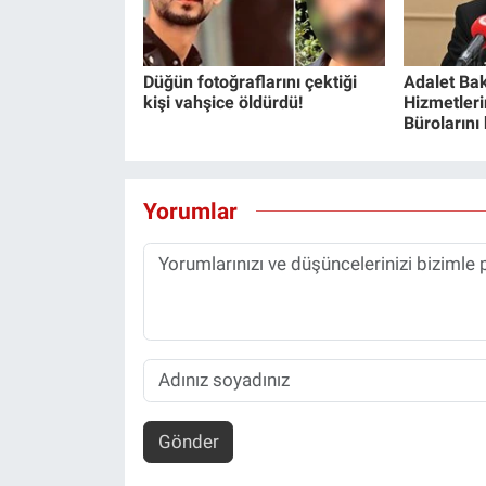
Yerel Yaşam
Canlı Yayın
Düğün fotoğraflarını çektiği
Adalet Bak
kişi vahşice öldürdü!
Hizmetlerin
Bürolarını
Yorumlar
Gönder