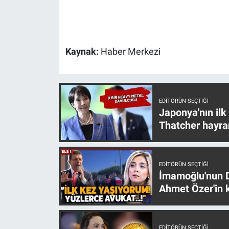
Gündem Özel
Günün görüntüsü
Kaynak:
Haber Merkezi
Haber
İlan
EDITÖRÜN SEÇTIĞI
Japonya'nın ilk
Thatcher hayra
Kimdir
Koronavirüs
EDITÖRÜN SEÇTIĞI
İmamoğlu'nun D
Kültür Sanat
Ahmet Özer'in k
Ne demişti
EDITÖRÜN SEÇTIĞI