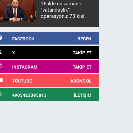
kanunlaşacağı
16 ilde eş zamanlı
görülmektedir
“vatandaşlık”
operasyonu: 73 kişi
gözaltına alındı
FACEBOOK
BEĞEN
X
TAKIP ET
INSTAGRAM
TAKIP ET
YOUTUBE
ABONE OL
+905423395813
İLETIŞIM