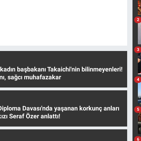
2
3
 kadın başbakanı Takaichi'nin bilinmeyenleri!
nı, sağcı muhafazakar
4
iploma Davası'nda yaşanan korkunç anları
5
ızı Seraf Özer anlattı!
6