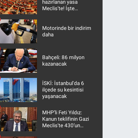
hazırlanan yasa
Meclis'te! İşte
maddeler
Motorinde bir indirim
daha
Bahçeli: 86 milyon
kazanacak
İSKİ: İstanbul'da 6
ilçede su kesintisi
yaşanacak
MHP’li Feti Yıldız:
Kanun teklifinin Gazi
Meclis'te 430’un
üzerinde bir kabulle