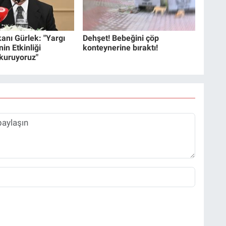
anı Gürlek: "Yargı
Dehşet! Bebeğini çöp
in Etkinliği
konteynerine bıraktı!
 kuruyoruz"