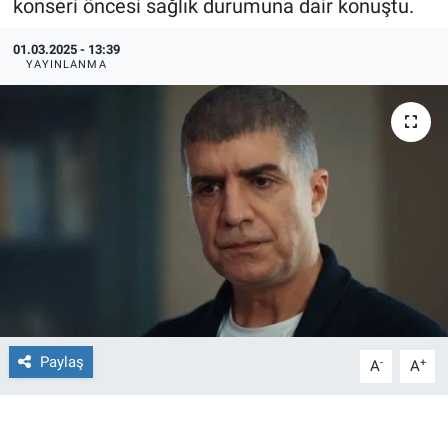
konseri öncesi sağlık durumuna dair konuştu.
Ege'den Esintiler
İletişim
01.03.2025 - 13:39
YAYINLANMA
Eğitim
Eğlence
Ekonomi
Forum
Gerçeğin İzinde
Gün Başlıyor
Paylaş
-
+
A
A
Gün Bitiyor
Gün Ortası