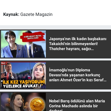
Gündem Özel
Kaynak:
Gazete Magazin
Günün görüntüsü
Haber
Japonya'nın ilk kadın başbakanı
Takaichi'nin bilinmeyenleri!
Thatcher hayranı, sağcı
İlan
muhafazakar
Kimdir
İmamoğlu'nun Diploma
Koronavirüs
Davası'nda yaşanan korkunç
anları Ahmet Özer'in kızı Seraf
Özer anlattı!
Kültür Sanat
Ne demişti
Nobel Barış ödülünü alan Maria
Corina Machado aslında bir
darbeci