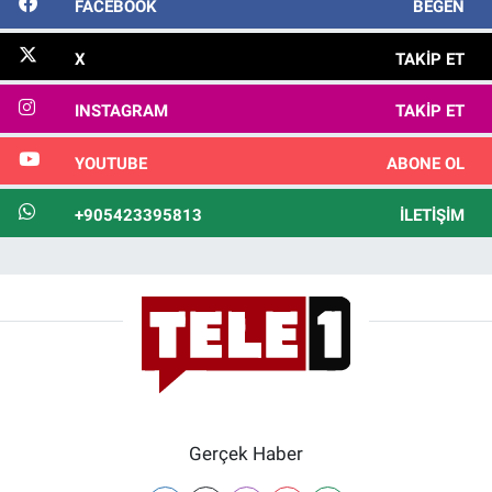
FACEBOOK
BEĞEN
X
TAKIP ET
INSTAGRAM
TAKIP ET
YOUTUBE
ABONE OL
+905423395813
İLETIŞIM
Gerçek Haber