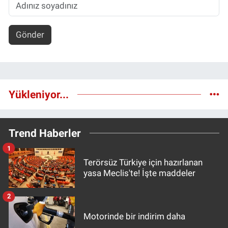
Gönder
Yükleniyor...
Trend Haberler
1
Terörsüz Türkiye için hazırlanan
yasa Meclis'te! İşte maddeler
2
Motorinde bir indirim daha