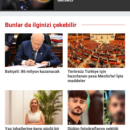
Nedir
Popüler
Bunlar da ilginizi çekebilir
Programlar
Sağlık
Spor
Bahçeli: 86 milyon kazanacak
Terörsüz Türkiye için
Teknoloji
hazırlanan yasa Meclis'te! İşte
maddeler
Türkiye'nin Geleceği
Türkiye'nin Gündemi
Yerel Gündem
Yaz ishallerine karşı güçlü bir
Düğün fotoğraflarını çektiği