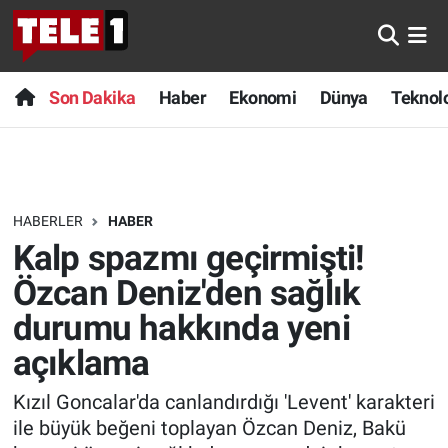
Anında Manşet
Son Dakika
Nöbetçi Eczaneler
Son Dakika
Haber
Ekonomi
Dünya
Teknolo
Başka Sohbetler
Haber
Hava Durumu
Belgesel
Ekonomi
Namaz Vakitleri
HABERLER
HABER
Bilim turu
Dünya
Trafik Durumu
Kalp spazmı geçirmişti!
Bilim ve Teknoloji Evreni
Teknoloji
Süper Lig Puan Durumu ve Fikstür
Özcan Deniz'den sağlık
durumu hakkında yeni
Doğa Konuşuyor
Sağlık
Tüm Manşetler
açıklama
Dünya
Spor
Son Dakika Haberleri
Kızıl Goncalar'da canlandırdığı 'Levent' karakteri
ile büyük beğeni toplayan Özcan Deniz, Bakü
Ege Saati
Yayın Akışı
Haber Arşivi