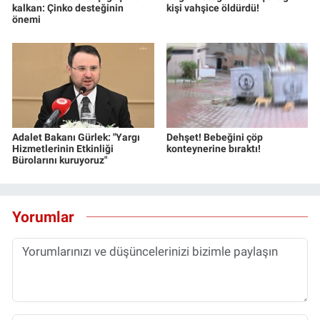
kalkan: Çinko desteğinin
kişi vahşice öldürdü!
Yerel Yaşam
önemi
Canlı Yayın
Adalet Bakanı Gürlek: "Yargı
Dehşet! Bebeğini çöp
Hizmetlerinin Etkinliği
konteynerine bıraktı!
Bürolarını kuruyoruz"
Yorumlar