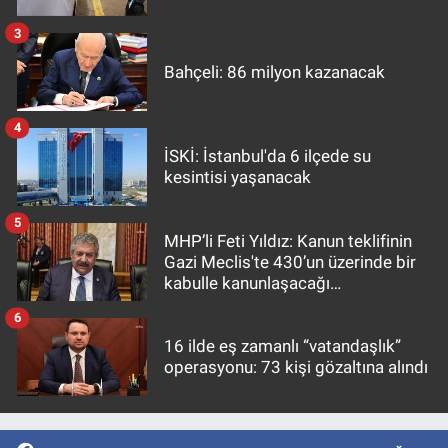
3
Bahçeli: 86 milyon kazanacak
4
İSKİ: İstanbul'da 6 ilçede su
kesintisi yaşanacak
5
MHP’li Feti Yıldız: Kanun teklifinin
Gazi Meclis'te 430’un üzerinde bir
kabulle kanunlaşacağı
görülmektedir
6
16 ilde eş zamanlı “vatandaşlık”
operasyonu: 73 kişi gözaltına alındı