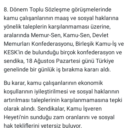
8. Dönem Toplu Sözleşme görüşmelerinde
Gündem Özel
kamu çalışanlarının maaş ve sosyal haklarına
yönelik taleplerin karşılanmaması üzerine,
Günün görüntüsü
aralarında Memur-Sen, Kamu-Sen, Devlet
Haber
Memurları Konfederasyonu, Birleşik Kamu-İş ve
KESK'in de bulunduğu birçok konfederasyon ve
İlan
sendika, 18 Ağustos Pazartesi günü Türkiye
genelinde bir günlük iş bırakma kararı aldı.
Kimdir
Bu karar, kamu çalışanlarının ekonomik
Koronavirüs
koşullarının iyileştirilmesi ve sosyal haklarının
artırılması taleplerinin karşılanmamasına tepki
Kültür Sanat
olarak alındı. Sendikalar, Kamu İşveren
Ne demişti
Heyeti'nin sunduğu zam oranlarını ve sosyal
hak tekliflerini yetersiz buluyor.