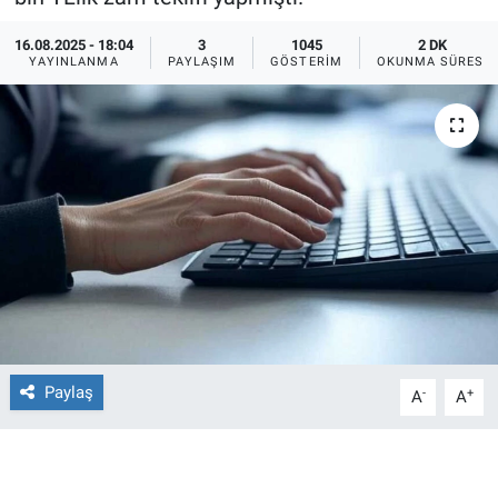
Ege'den Esintiler
İletişim
16.08.2025 - 18:04
3
1045
2 DK
YAYINLANMA
PAYLAŞIM
GÖSTERIM
OKUNMA SÜRESI
Eğitim
Eğlence
Ekonomi
Forum
Gerçeğin İzinde
Gün Başlıyor
Paylaş
-
+
A
A
Gün Bitiyor
Gün Ortası