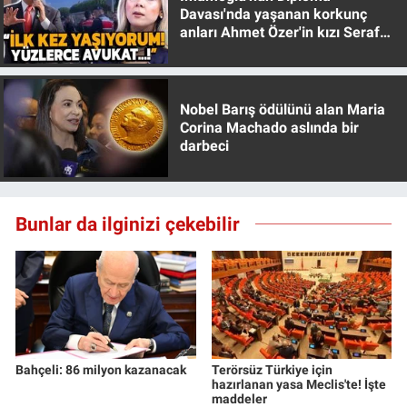
Davası'nda yaşanan korkunç
anları Ahmet Özer'in kızı Seraf
Özer anlattı!
Nobel Barış ödülünü alan Maria
Corina Machado aslında bir
darbeci
Bunlar da ilginizi çekebilir
Bahçeli: 86 milyon kazanacak
Terörsüz Türkiye için
hazırlanan yasa Meclis'te! İşte
maddeler