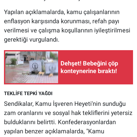
Nedir
Yapılan açıklamalarda, kamu çalışanlarının
Popüler
enflasyon karşısında korunması, refah payı
verilmesi ve çalışma koşullarının iyileştirilmesi
Programlar
gerektiği vurgulandı.
Sağlık
Dehşet! Bebeğini çöp
Spor
konteynerine bıraktı!
Teknoloji
TEKLİFE TEPKİ YAĞDI
Türkiye'nin Geleceği
Sendikalar, Kamu İşveren Heyeti'nin sunduğu
Türkiye'nin Gündemi
zam oranlarını ve sosyal hak tekliflerini yetersiz
bulduklarını belirtti. Konfederasyonlardan
Yerel Gündem
yapılan benzer açıklamalarda, "Kamu