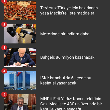
1
Terörsüz Türkiye için hazırlanan
yasa Meclis'te! İşte maddeler
2
Motorinde bir indirim daha
3
Bahçeli: 86 milyon kazanacak
4
İSKİ: İstanbul'da 6 ilçede su
kesintisi yaşanacak
5
MHP’li Feti Yıldız: Kanun teklifinin
Gazi Meclis'te 430’un üzerinde bir
kabulle kanunlaşacağı