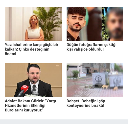
Yaz ishallerine karşı güçlü bir
Düğün fotoğraflarını çektiği
kalkan: Çinko desteğinin
kişi vahşice öldürdü!
önemi
Adalet Bakanı Gürlek: "Yargı
Dehşet! Bebeğini çöp
Hizmetlerinin Etkinliği
konteynerine bıraktı!
Bürolarını kuruyoruz"