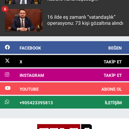
görülmektedir
6
16 ilde eş zamanlı “vatandaşlık”
operasyonu: 73 kişi gözaltına alındı
FACEBOOK
BEĞEN
X
TAKIP ET
INSTAGRAM
TAKIP ET
YOUTUBE
ABONE OL
+905423395813
İLETIŞIM