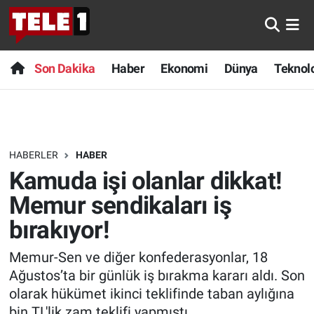
Anında Manşet
Son Dakika
Nöbetçi Eczaneler
Son Dakika
Haber
Ekonomi
Dünya
Teknolo
Başka Sohbetler
Haber
Hava Durumu
Belgesel
Ekonomi
Namaz Vakitleri
HABERLER
HABER
Bilim turu
Dünya
Trafik Durumu
Kamuda işi olanlar dikkat!
Bilim ve Teknoloji Evreni
Teknoloji
Süper Lig Puan Durumu ve Fikstür
Memur sendikaları iş
bırakıyor!
Doğa Konuşuyor
Sağlık
Tüm Manşetler
Memur-Sen ve diğer konfederasyonlar, 18
Dünya
Spor
Son Dakika Haberleri
Ağustos’ta bir günlük iş bırakma kararı aldı. Son
olarak hükümet ikinci teklifinde taban aylığına
Ege Saati
Yayın Akışı
Haber Arşivi
bin TL'lik zam teklifi yapmıştı.