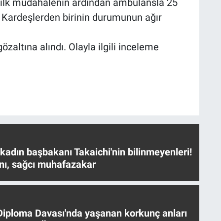
er, ilk müdahalenin ardından ambulansla 25
ı. Kardeşlerden birinin durumunun ağır
zaltına alındı. Olayla ilgili inceleme
 kadın başbakanı Takaichi'nin bilinmeyenleri!
nı, sağcı muhafazakar
iploma Davası'nda yaşanan korkunç anları