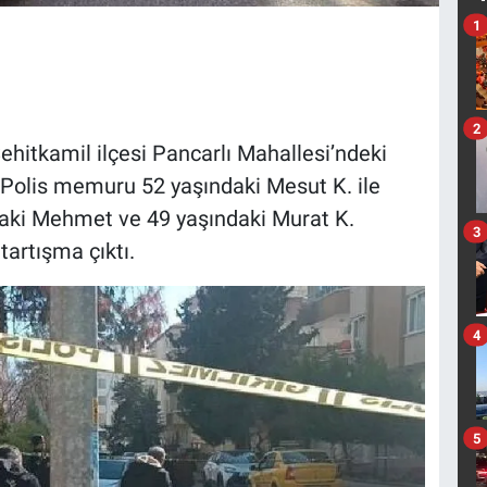
1
2
Şehitkamil ilçesi Pancarlı Mahallesi’ndeki
 Polis memuru 52 yaşındaki Mesut K. ile
ndaki Mehmet ve 49 yaşındaki Murat K.
3
artışma çıktı.
4
5