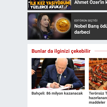
Ahmet Özer'in k
EDITÖRÜN SEÇTIĞI
Nobel Barış öd
darbeci
Bunlar da ilginizi çekebilir
Bahçeli: 86 milyon kazanacak
Terörsüz T
hazırlanan
maddeler