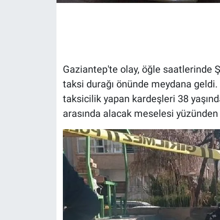
Gündem Özel
Günün görüntüsü
Gaziantep'te olay, öğle saatlerinde 
Haber
taksi durağı önünde meydana geldi.
taksicilik yapan kardeşleri 38 yaşı
İlan
arasında alacak meselesi yüzünden t
Kimdir
Koronavirüs
Kültür Sanat
Ne demişti