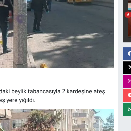
6
aki beylik tabancasıyla 2 kardeşine ateş
ş yere yığıldı.