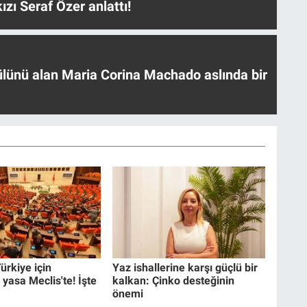
ızı Seraf Özer anlattı!
ülünü alan Maria Corina Machado aslında bir
ürkiye için
Yaz ishallerine karşı güçlü bir
 yasa Meclis'te! İşte
kalkan: Çinko desteğinin
önemi