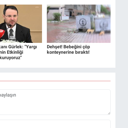
anı Gürlek: "Yargı
Dehşet! Bebeğini çöp
in Etkinliği
konteynerine bıraktı!
 kuruyoruz"