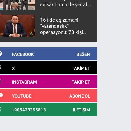
suikast timinde yer alan
firari FETÖ hükümlüsü
10 yıl sonra yakalandı
16 ilde eş zamanlı
“vatandaşlık”
operasyonu: 73 kişi
gözaltına alındı
FACEBOOK
BEĞEN
X
TAKIP ET
INSTAGRAM
TAKIP ET
YOUTUBE
ABONE OL
+905423395813
İLETIŞIM