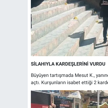
Nedir
Popüler
Programlar
Sağlık
Spor
Teknoloji
SİLAHIYLA KARDEŞLERİNİ VURDU
Büyüyen tartışmada Mesut K., yanınd
Türkiye'nin Geleceği
açtı. Kurşunların isabet ettiği 2 karde
Türkiye'nin Gündemi
Yerel Gündem