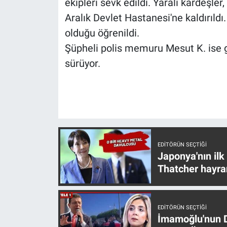
ekipleri sevk edildi. Yaralı kardeşl
Aralık Devlet Hastanesi'ne kaldırıld
olduğu öğrenildi.
Şüpheli polis memuru Mesut K. ise gö
sürüyor.
EDITÖRÜN SEÇTIĞI
Japonya'nın ilk
Thatcher hayra
EDITÖRÜN SEÇTIĞI
İmamoğlu'nun D