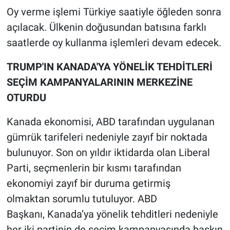
Nedir
Oy verme işlemi Türkiye saatiyle öğleden sonra
açılacak. Ülkenin doğusundan batısına farklı
Popüler
saatlerde oy kullanma işlemleri devam edecek.
Programlar
TRUMP'IN KANADA'YA YÖNELİK TEHDİTLERİ
SEÇİM KAMPANYALARININ MERKEZİNE
Sağlık
OTURDU
Spor
Kanada ekonomisi, ABD tarafından uygulanan
Teknoloji
gümrük tarifeleri nedeniyle zayıf bir noktada
bulunuyor. Son on yıldır iktidarda olan Liberal
Türkiye'nin Geleceği
Parti, seçmenlerin bir kısmı tarafından
ekonomiyi zayıf bir duruma getirmiş
Türkiye'nin Gündemi
olmaktan sorumlu tutuluyor. ABD
Yerel Gündem
Başkanı, Kanada’ya yönelik tehditleri nedeniyle
her iki partinin de seçim kampanyasında baskın