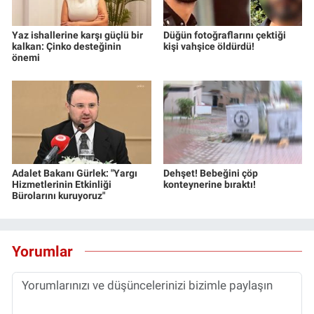
Yaz ishallerine karşı güçlü bir
Düğün fotoğraflarını çektiği
kalkan: Çinko desteğinin
kişi vahşice öldürdü!
önemi
Adalet Bakanı Gürlek: "Yargı
Dehşet! Bebeğini çöp
Hizmetlerinin Etkinliği
konteynerine bıraktı!
Bürolarını kuruyoruz"
Yorumlar