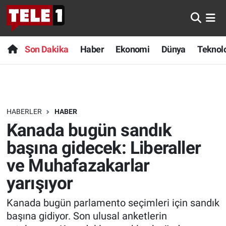
Anında Manşet
Son Dakika
Nöbetçi Eczaneler
Son Dakika
Haber
Ekonomi
Dünya
Teknolo
Başka Sohbetler
Haber
Hava Durumu
Belgesel
Ekonomi
Namaz Vakitleri
HABERLER
HABER
Bilim turu
Dünya
Trafik Durumu
Kanada bugün sandık
Bilim ve Teknoloji Evreni
Teknoloji
Süper Lig Puan Durumu ve Fikstür
başına gidecek: Liberaller
ve Muhafazakarlar
Doğa Konuşuyor
Sağlık
Tüm Manşetler
yarışıyor
Dünya
Spor
Son Dakika Haberleri
Kanada bugün parlamento seçimleri için sandık
başına gidiyor. Son ulusal anketlerin
Ege Saati
Yayın Akışı
Haber Arşivi