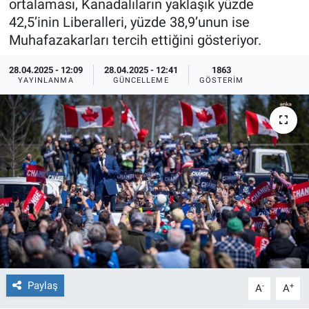
ortalaması, Kanadalıların yaklaşık yüzde
42,5’inin Liberalleri, yüzde 38,9’unun ise
Ege'den Esintiler
İletişim
Muhafazakarları tercih ettiğini gösteriyor.
Eğitim
28.04.2025 - 12:09
28.04.2025 - 12:41
1863
YAYINLANMA
GÜNCELLEME
GÖSTERIM
Eğlence
Ekonomi
Forum
Gerçeğin İzinde
Gün Başlıyor
Gün Bitiyor
Paylaş
-
+
A
A
Gün Ortası