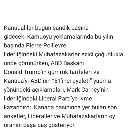
Gündem Özel
Kanadalılar bugün sandık başına
Günün görüntüsü
gidecek. Kamuoyu yoklamalarında bu yılın
Haber
başında Pierre Poilievre
liderliğindeki Muhafazakarlar ezici çoğunlukla
İlan
önde görünürken, ABD Başkanı
Donald Trump’ın gümrük tarifeleri ve
Kimdir
Kanada’yı ABD’nin “51’inci eyaleti” yapma
Koronavirüs
yönündeki açıklamaları, Mark Carney’nin
liderliğindeki Liberal Parti’ye ivme
Kültür Sanat
kazandırdı. Kanada basınında yer bulan son
anketler, Liberaller ve Muhafazakârların oy
Ne demişti
oranını başa baş gösteriyor.