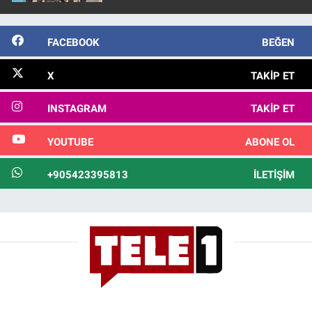
FACEBOOK
BEĞEN
X
TAKIP ET
INSTAGRAM
TAKIP ET
YOUTUBE
ABONE OL
+905423395813
İLETIŞIM