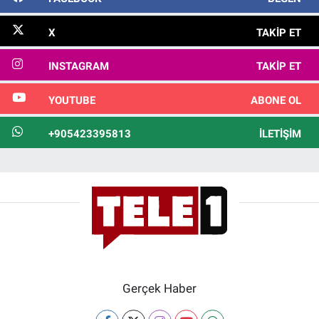
X
TAKIP ET
INSTAGRAM
TAKIP ET
YOUTUBE
ABONE OL
+905423395813
İLETIŞIM
Gerçek Haber