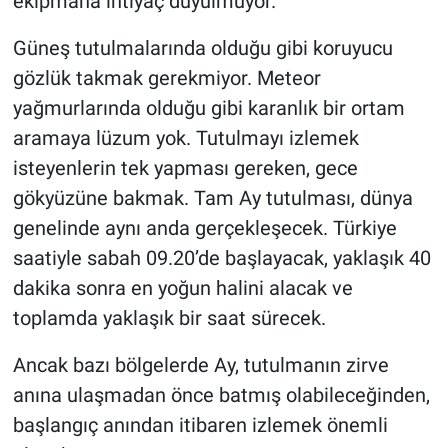
ekipmana ihtiyaç duyulmuyor.
Nedir
Güneş tutulmalarında olduğu gibi koruyucu
Popüler
gözlük takmak gerekmiyor. Meteor
yağmurlarında olduğu gibi karanlık bir ortam
Programlar
aramaya lüzum yok. Tutulmayı izlemek
Sağlık
isteyenlerin tek yapması gereken, gece
gökyüzüne bakmak. Tam Ay tutulması, dünya
Spor
genelinde aynı anda gerçekleşecek. Türkiye
saatiyle sabah 09.20’de başlayacak, yaklaşık 40
Teknoloji
dakika sonra en yoğun halini alacak ve
Türkiye'nin Geleceği
toplamda yaklaşık bir saat sürecek.
Ancak bazı bölgelerde Ay, tutulmanın zirve
Türkiye'nin Gündemi
anına ulaşmadan önce batmış olabileceğinden,
Yerel Gündem
başlangıç anından itibaren izlemek önemli