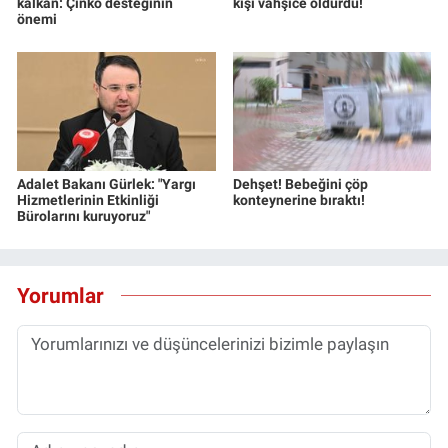
kalkan: Çinko desteğinin
kişi vahşice öldürdü!
önemi
Adalet Bakanı Gürlek: "Yargı
Dehşet! Bebeğini çöp
Hizmetlerinin Etkinliği
konteynerine bıraktı!
Bürolarını kuruyoruz"
Yorumlar