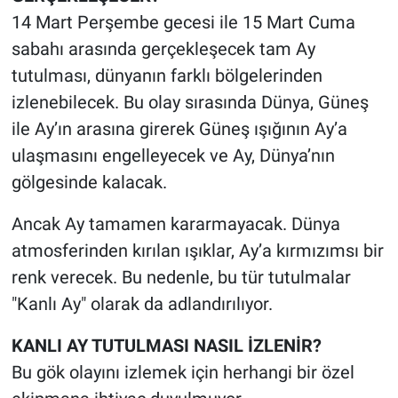
14 Mart Perşembe gecesi ile 15 Mart Cuma
Gündem Özel
sabahı arasında gerçekleşecek tam Ay
tutulması, dünyanın farklı bölgelerinden
Günün görüntüsü
izlenebilecek. Bu olay sırasında Dünya, Güneş
ile Ay’ın arasına girerek Güneş ışığının Ay’a
Haber
ulaşmasını engelleyecek ve Ay, Dünya’nın
İlan
gölgesinde kalacak.
Ancak Ay tamamen kararmayacak. Dünya
Kimdir
atmosferinden kırılan ışıklar, Ay’a kırmızımsı bir
Koronavirüs
renk verecek. Bu nedenle, bu tür tutulmalar
"Kanlı Ay" olarak da adlandırılıyor.
Kültür Sanat
KANLI AY TUTULMASI NASIL İZLENİR?
Ne demişti
Bu gök olayını izlemek için herhangi bir özel