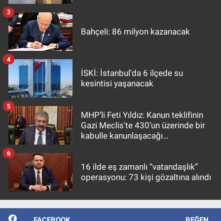
3
Bahçeli: 86 milyon kazanacak
4
İSKİ: İstanbul'da 6 ilçede su
kesintisi yaşanacak
5
MHP’li Feti Yıldız: Kanun teklifinin
Gazi Meclis'te 430’un üzerinde bir
kabulle kanunlaşacağı
görülmektedir
6
16 ilde eş zamanlı “vatandaşlık”
operasyonu: 73 kişi gözaltına alındı
FACEBOOK
BEĞEN