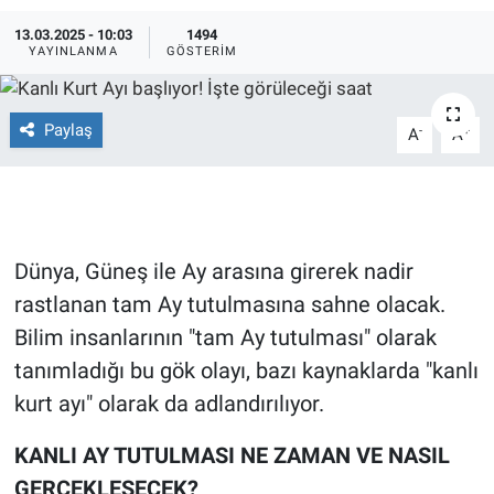
13.03.2025 - 10:03
1494
Ege'den Esintiler
İletişim
YAYINLANMA
GÖSTERIM
Eğitim
Paylaş
-
+
A
A
Eğlence
Ekonomi
Forum
Dünya, Güneş ile Ay arasına girerek nadir
rastlanan tam Ay tutulmasına sahne olacak.
Gerçeğin İzinde
Bilim insanlarının "tam Ay tutulması" olarak
tanımladığı bu gök olayı, bazı kaynaklarda "kanlı
Gün Başlıyor
kurt ayı" olarak da adlandırılıyor.
Gün Bitiyor
KANLI AY TUTULMASI NE ZAMAN VE NASIL
GERÇEKLEŞECEK?
Gün Ortası