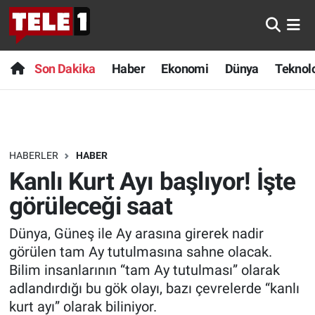
Anında Manşet
Son Dakika
Nöbetçi Eczaneler
Son Dakika
Haber
Ekonomi
Dünya
Teknolo
Başka Sohbetler
Haber
Hava Durumu
Belgesel
Ekonomi
Namaz Vakitleri
HABERLER
HABER
Bilim turu
Dünya
Trafik Durumu
Kanlı Kurt Ayı başlıyor! İşte
Bilim ve Teknoloji Evreni
Teknoloji
Süper Lig Puan Durumu ve Fikstür
görüleceği saat
Dünya, Güneş ile Ay arasına girerek nadir
Doğa Konuşuyor
Sağlık
Tüm Manşetler
görülen tam Ay tutulmasına sahne olacak.
Dünya
Spor
Son Dakika Haberleri
Bilim insanlarının “tam Ay tutulması” olarak
adlandırdığı bu gök olayı, bazı çevrelerde “kanlı
Ege Saati
Yayın Akışı
Haber Arşivi
kurt ayı” olarak biliniyor.