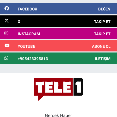
FACEBOOK
BEĞEN
X
TAKIP ET
INSTAGRAM
TAKIP ET
YOUTUBE
ABONE OL
+905423395813
İLETIŞIM
Gerçek Haber