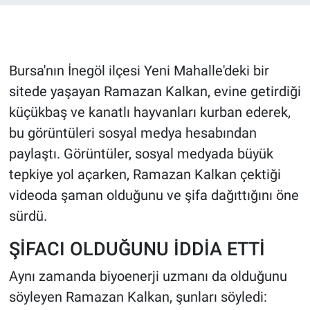
Gündem Özel
Günün görüntüsü
Bursa'nın İnegöl ilçesi Yeni Mahalle'deki bir
sitede yaşayan Ramazan Kalkan, evine getirdiği
Haber
küçükbaş ve kanatlı hayvanları kurban ederek,
bu görüntüleri sosyal medya hesabından
İlan
paylaştı. Görüntüler, sosyal medyada büyük
tepkiye yol açarken, Ramazan Kalkan çektiği
Kimdir
videoda şaman olduğunu ve şifa dağıttığını öne
Koronavirüs
sürdü.
Kültür Sanat
ŞİFACI OLDUĞUNU İDDİA ETTİ
Aynı zamanda biyoenerji uzmanı da olduğunu
Ne demişti
söyleyen Ramazan Kalkan, şunları söyledi: