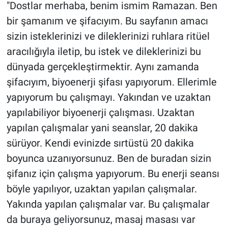
Nedir
"Dostlar merhaba, benim ismim Ramazan. Ben
bir şamanım ve şifacıyım. Bu sayfanın amacı
Popüler
sizin isteklerinizi ve dileklerinizi ruhlara ritüel
aracılığıyla iletip, bu istek ve dileklerinizi bu
Programlar
dünyada gerçekleştirmektir. Aynı zamanda
şifacıyım, biyoenerji şifası yapıyorum. Ellerimle
Sağlık
yapıyorum bu çalışmayı. Yakından ve uzaktan
Spor
yapılabiliyor biyoenerji çalışması. Uzaktan
yapılan çalışmalar yani seanslar, 20 dakika
Teknoloji
sürüyor. Kendi evinizde sırtüstü 20 dakika
boyunca uzanıyorsunuz. Ben de buradan sizin
Türkiye'nin Geleceği
şifanız için çalışma yapıyorum. Bu enerji seansı
Türkiye'nin Gündemi
böyle yapılıyor, uzaktan yapılan çalışmalar.
Yakında yapılan çalışmalar var. Bu çalışmalar
Yerel Gündem
da buraya geliyorsunuz, masaj masası var