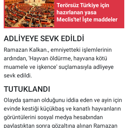
Terörsüz Türkiye için
hazırlanan yasa
Meclis'te! İşte maddeler
ADLİYEYE SEVK EDİLDİ
Ramazan Kalkan., emniyetteki işlemlerinin
ardından, 'Hayvan öldürme, hayvana kötü
muamele ve işkence' suçlamasıyla adliyeye
sevk edildi.
TUTUKLANDI
Olayda şaman olduğunu iddia eden ve ayin için
evinde kestiği küçükbaş ve kanatlı hayvanların
görüntülerini sosyal medya hesabından
paylaştıktan sonra gözaltına alınan Ramazan