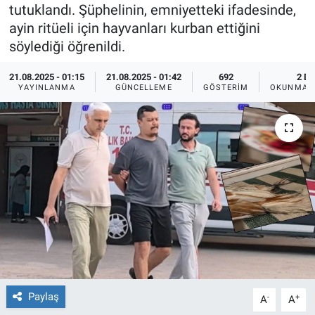
tutuklandı. Şüphelinin, emniyetteki ifadesinde,
Ege'den Esintiler
İletişim
ayin ritüeli için hayvanları kurban ettiğini
söylediği öğrenildi.
Eğitim
21.08.2025 - 01:15
21.08.2025 - 01:42
692
2 DK
YAYINLANMA
GÜNCELLEME
GÖSTERIM
OKUNMA S
Eğlence
Ekonomi
Forum
Gerçeğin İzinde
Gün Başlıyor
Gün Bitiyor
Paylaş
-
+
A
A
Gün Ortası