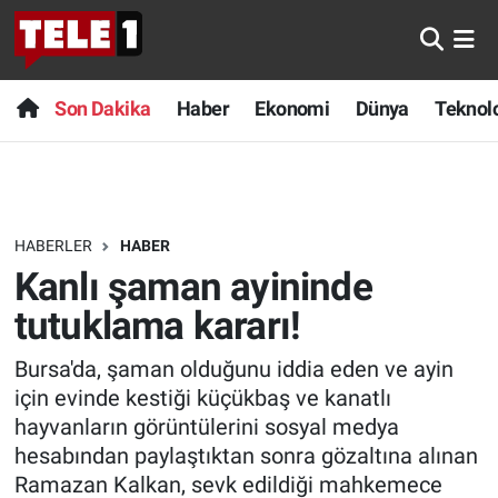
Anında Manşet
Son Dakika
Nöbetçi Eczaneler
Son Dakika
Haber
Ekonomi
Dünya
Teknolo
Başka Sohbetler
Haber
Hava Durumu
Belgesel
Ekonomi
Namaz Vakitleri
HABERLER
HABER
Bilim turu
Dünya
Trafik Durumu
Kanlı şaman ayininde
Bilim ve Teknoloji Evreni
Teknoloji
Süper Lig Puan Durumu ve Fikstür
tutuklama kararı!
Bursa'da, şaman olduğunu iddia eden ve ayin
Doğa Konuşuyor
Sağlık
Tüm Manşetler
için evinde kestiği küçükbaş ve kanatlı
Dünya
Spor
Son Dakika Haberleri
hayvanların görüntülerini sosyal medya
hesabından paylaştıktan sonra gözaltına alınan
Ege Saati
Yayın Akışı
Haber Arşivi
Ramazan Kalkan, sevk edildiği mahkemece