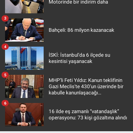
Motorinde bir indirim daha
3
Bahçeli: 86 milyon kazanacak
4
İSKİ: İstanbul'da 6 ilçede su
kesintisi yaşanacak
5
MHP’li Feti Yıldız: Kanun teklifinin
Gazi Meclis'te 430’un üzerinde bir
kabulle kanunlaşacağı
görülmektedir
6
16 ilde eş zamanlı “vatandaşlık”
operasyonu: 73 kişi gözaltına alındı