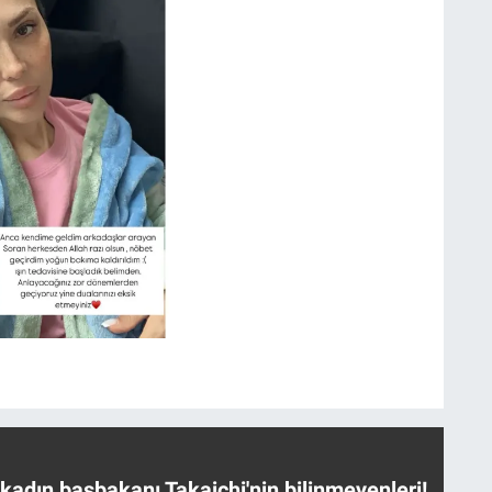
 kadın başbakanı Takaichi'nin bilinmeyenleri!