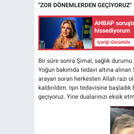
Nedir
"ZOR DÖNEMLERDEN GEÇİYORUZ"
Popüler
AHBAP soruştu
hissediyorum
Programlar
İçeriği Görüntüle
Sağlık
Bir süre sonra Şimal, sağlık durumu
Spor
Yoğun bakımda tedavi altına alınan 
arayan soran herkesten Allah razı o
Teknoloji
kaldırıldım. Işın tedavisine başlad
Türkiye'nin Geleceği
geçiyoruz. Yine dualarınızı eksik etme
Türkiye'nin Gündemi
Yerel Gündem