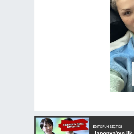
Yerel Yaşam
Canlı Yayın
EDITÖRÜN SEÇTIĞI
Japonya'nın ilk