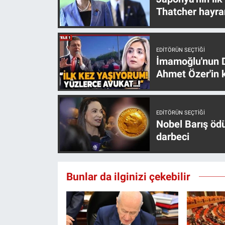
Thatcher hayra
EDITÖRÜN SEÇTIĞI
İmamoğlu'nun D
Ahmet Özer'in k
EDITÖRÜN SEÇTIĞI
Nobel Barış öd
darbeci
Bunlar da ilginizi çekebilir