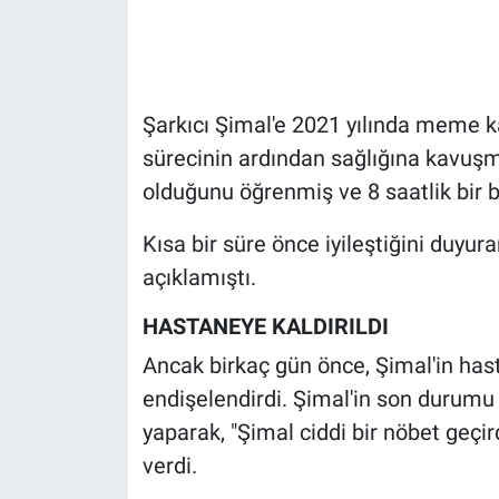
Gündem Özel
Günün görüntüsü
Şarkıcı Şimal'e 2021 yılında meme ka
sürecinin ardından sağlığına kavuşm
Haber
olduğunu öğrenmiş ve 8 saatlik bir b
İlan
Kısa bir süre önce iyileştiğini duyu
açıklamıştı.
Kimdir
HASTANEYE KALDIRILDI
Koronavirüs
Ancak birkaç gün önce, Şimal'in hasta
Kültür Sanat
endişelendirdi. Şimal'in son durumu 
yaparak, "Şimal ciddi bir nöbet geçird
Ne demişti
verdi.