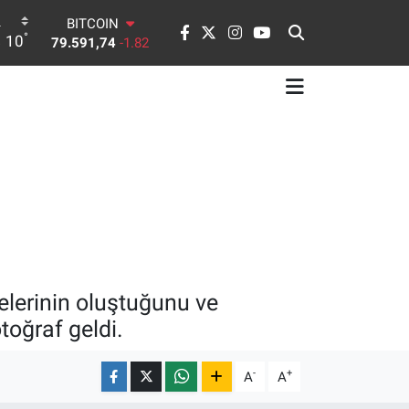
BITCOIN
°
10
79.591,74
-1.82
DOLAR
45,43620
0.02
EURO
53,38690
0.19
STERLİN
61,60380
0.18
G.ALTIN
6862,09000
0.19
BİST100
14.598,00
0
elerinin oluştuğunu ve
toğraf geldi.
-
+
A
A