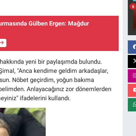
6
rmasında Gülben Ergen: Mağdur
 hakkında yeni bir paylaşımda bulundu.
Şimal, "Anca kendime geldim arkadaşlar,
lsun. Nöbet geçirdim, yoğun bakıma
ık belimden. Anlayacağınız zor dönemlerden
yiniz" ifadelerini kullandı.