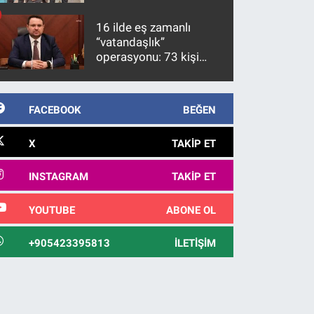
firari FETÖ hükümlüsü
10 yıl sonra yakalandı
16 ilde eş zamanlı
“vatandaşlık”
operasyonu: 73 kişi
gözaltına alındı
FACEBOOK
BEĞEN
X
TAKIP ET
INSTAGRAM
TAKIP ET
YOUTUBE
ABONE OL
+905423395813
İLETIŞIM