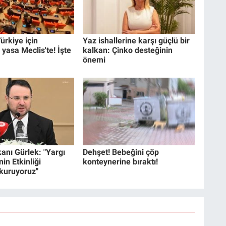
ürkiye için
Yaz ishallerine karşı güçlü bir
 yasa Meclis'te! İşte
kalkan: Çinko desteğinin
önemi
anı Gürlek: "Yargı
Dehşet! Bebeğini çöp
in Etkinliği
konteynerine bıraktı!
 kuruyoruz"