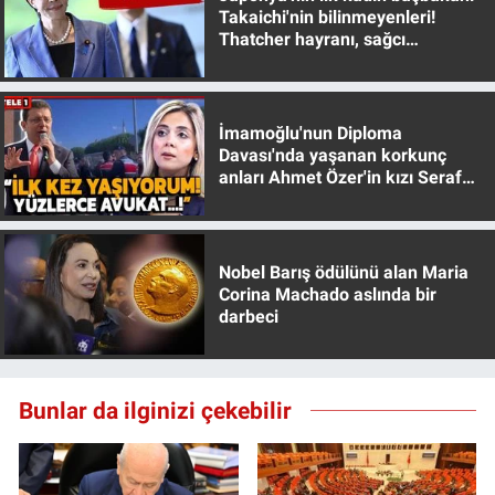
Takaichi'nin bilinmeyenleri!
Thatcher hayranı, sağcı
muhafazakar
İmamoğlu'nun Diploma
Davası'nda yaşanan korkunç
anları Ahmet Özer'in kızı Seraf
Özer anlattı!
Nobel Barış ödülünü alan Maria
Corina Machado aslında bir
darbeci
Bunlar da ilginizi çekebilir