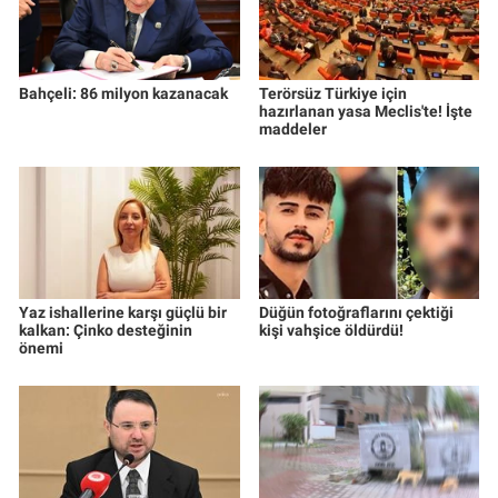
Bahçeli: 86 milyon kazanacak
Terörsüz Türkiye için
hazırlanan yasa Meclis'te! İşte
maddeler
Yaz ishallerine karşı güçlü bir
Düğün fotoğraflarını çektiği
kalkan: Çinko desteğinin
kişi vahşice öldürdü!
önemi