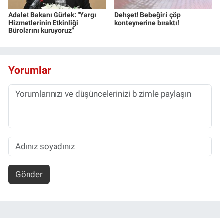
Adalet Bakanı Gürlek: "Yargı
Dehşet! Bebeğini çöp
Hizmetlerinin Etkinliği
konteynerine bıraktı!
Bürolarını kuruyoruz"
Yorumlar
Gönder