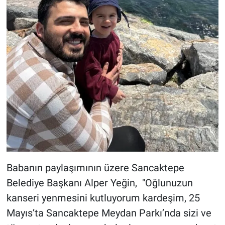
Nedir
Popüler
Programlar
Sağlık
Spor
Teknoloji
Türkiye'nin Geleceği
Babanın paylaşımının üzere Sancaktepe
Belediye Başkanı Alper Yeğin, "Oğlunuzun
Türkiye'nin Gündemi
kanseri yenmesini kutluyorum kardeşim, 25
Yerel Gündem
Mayıs’ta Sancaktepe Meydan Parkı’nda sizi ve