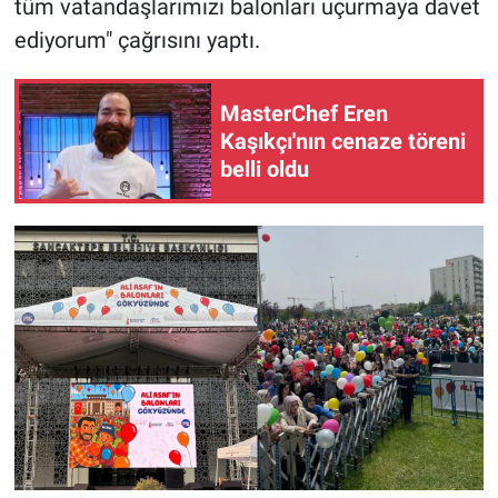
tüm vatandaşlarımızı balonları uçurmaya davet
Yerel Yaşam
ediyorum" çağrısını yaptı.
Canlı Yayın
MasterChef Eren
Kaşıkçı'nın cenaze töreni
belli oldu