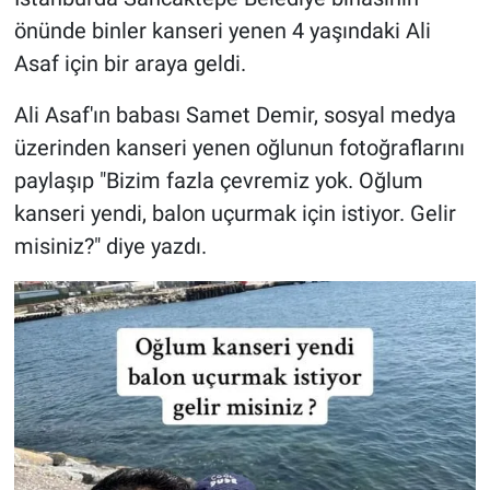
önünde binler kanseri yenen 4 yaşındaki Ali
Gündem Özel
Asaf için bir araya geldi.
Günün görüntüsü
Ali Asaf'ın babası Samet Demir, sosyal medya
üzerinden kanseri yenen oğlunun fotoğraflarını
Haber
paylaşıp "Bizim fazla çevremiz yok. Oğlum
kanseri yendi, balon uçurmak için istiyor. Gelir
İlan
misiniz?" diye yazdı.
Kimdir
Koronavirüs
Kültür Sanat
Ne demişti