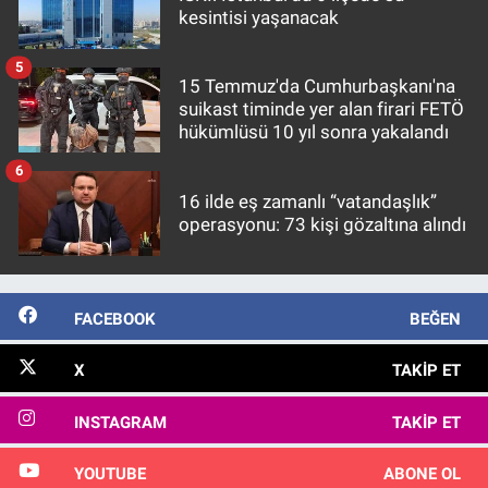
kesintisi yaşanacak
5
15 Temmuz'da Cumhurbaşkanı'na
suikast timinde yer alan firari FETÖ
hükümlüsü 10 yıl sonra yakalandı
6
16 ilde eş zamanlı “vatandaşlık”
operasyonu: 73 kişi gözaltına alındı
FACEBOOK
BEĞEN
X
TAKIP ET
INSTAGRAM
TAKIP ET
YOUTUBE
ABONE OL