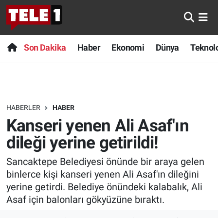
Anında Manşet
Son Dakika
Nöbetçi Eczaneler
Son Dakika
Haber
Ekonomi
Dünya
Teknolo
Başka Sohbetler
Haber
Hava Durumu
Belgesel
Ekonomi
Namaz Vakitleri
HABERLER
HABER
Bilim turu
Dünya
Trafik Durumu
Kanseri yenen Ali Asaf'ın
Bilim ve Teknoloji Evreni
Teknoloji
Süper Lig Puan Durumu ve Fikstür
dileği yerine getirildi!
Sancaktepe Belediyesi önünde bir araya gelen
Doğa Konuşuyor
Sağlık
Tüm Manşetler
binlerce kişi kanseri yenen Ali Asaf'ın dileğini
Dünya
Spor
Son Dakika Haberleri
yerine getirdi. Belediye önündeki kalabalık, Ali
Asaf için balonları gökyüzüne bıraktı.
Ege Saati
Yayın Akışı
Haber Arşivi