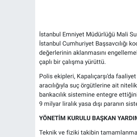
Gündem Özel
Günün görüntüsü
İstanbul Emniyet Müdürlüğü Mali Su
İstanbul Cumhuriyet Başsavcılığı ko
Haber
değerlerinin aklanmasını engelleme
çaplı bir çalışma yürüttü.
İlan
Polis ekipleri, Kapalıçarşı'da faaliye
Kimdir
aracılığıyla suç örgütlerine ait niteli
Koronavirüs
bankacılık sistemine entegre ettiğin
9 milyar liralık yasa dışı paranın sis
Kültür Sanat
YÖNETİM KURULU BAŞKAN YARDIM
Ne demişti
Teknik ve fiziki takibin tamamlanma