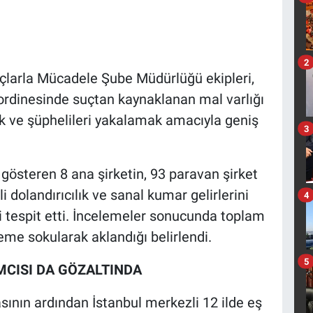
2
çlarla Mücadele Şube Müdürlüğü ekipleri,
ordinesinde suçtan kaynaklanan mal varlığı
k ve şüphelileri yakalamak amacıyla geniş
3
t gösteren 8 ana şirketin, 93 paravan şirket
kli dolandırıcılık ve sanal kumar gelirlerini
4
i tespit etti. İncelemeler sonucunda toplam
teme sokularak aklandığı belirlendi.
5
CISI DA GÖZALTINDA
sının ardından İstanbul merkezli 12 ilde eş