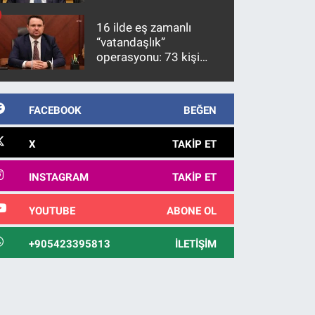
üzerinde bir kabulle
kanunlaşacağı
16 ilde eş zamanlı
görülmektedir
“vatandaşlık”
operasyonu: 73 kişi
gözaltına alındı
FACEBOOK
BEĞEN
X
TAKIP ET
INSTAGRAM
TAKIP ET
YOUTUBE
ABONE OL
+905423395813
İLETIŞIM