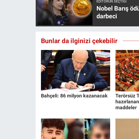
EDITÖRÜN SEÇTIĞI
Yerel Yaşam
Nobel Barış öd
darbeci
Canlı Yayın
Bunlar da ilginizi çekebilir
Bahçeli: 86 milyon kazanacak
Terörsüz T
hazırlanan
maddeler