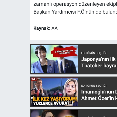
Nedir
zamanlı operasyon düzenleyen ekiple
Başkan Yardımcısı F.Ö’nün de bulund
Popüler
Kaynak:
AA
Programlar
Sağlık
EDITÖRÜN SEÇTIĞI
Spor
Japonya'nın ilk
Thatcher hayra
Teknoloji
Türkiye'nin Geleceği
EDITÖRÜN SEÇTIĞI
İmamoğlu'nun D
Türkiye'nin Gündemi
Ahmet Özer'in k
Yerel Gündem