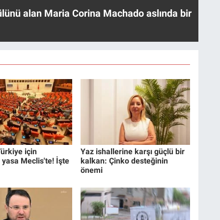
ülünü alan Maria Corina Machado aslında bir
ürkiye için
Yaz ishallerine karşı güçlü bir
 yasa Meclis'te! İşte
kalkan: Çinko desteğinin
önemi