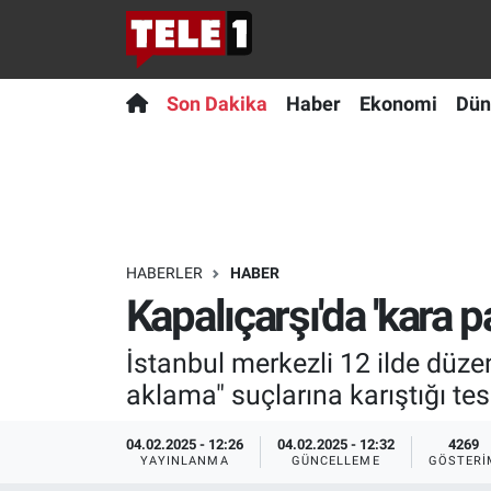
Anında Manşet
Son Dakika
Nöbetçi Eczaneler
Son Dakika
Haber
Ekonomi
Dün
Başka Sohbetler
Haber
Hava Durumu
Belgesel
Ekonomi
Namaz Vakitleri
Bilim turu
Dünya
Trafik Durumu
HABERLER
HABER
Kapalıçarşı'da 'kara p
Bilim ve Teknoloji Evreni
Teknoloji
Süper Lig Puan Durumu ve Fikstür
İstanbul merkezli 12 ilde düze
Doğa Konuşuyor
Sağlık
Tüm Manşetler
aklama" suçlarına karıştığı tes
Dünya
Spor
Son Dakika Haberleri
04.02.2025 - 12:26
04.02.2025 - 12:32
4269
YAYINLANMA
GÜNCELLEME
GÖSTERI
Ege Saati
Yayın Akışı
Haber Arşivi