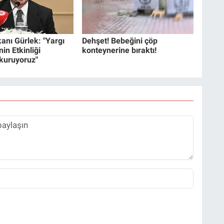
anı Gürlek: "Yargı
Dehşet! Bebeğini çöp
in Etkinliği
konteynerine bıraktı!
 kuruyoruz"