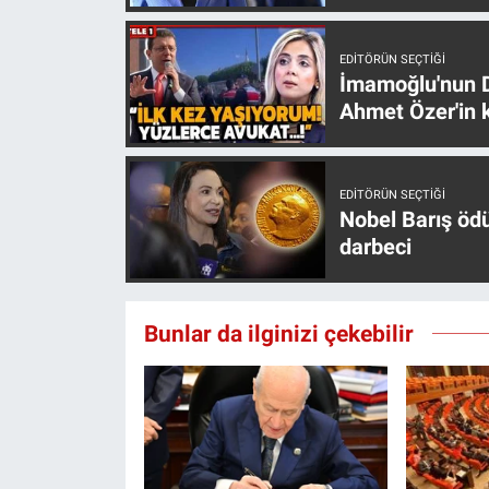
Nedir
EDITÖRÜN SEÇTIĞI
Popüler
İmamoğlu'nun D
Ahmet Özer'in k
Programlar
Sağlık
EDITÖRÜN SEÇTIĞI
Nobel Barış öd
Spor
darbeci
Teknoloji
Bunlar da ilginizi çekebilir
Türkiye'nin Geleceği
Türkiye'nin Gündemi
Yerel Gündem