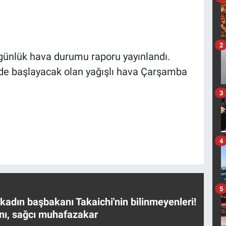
2
günlük hava durumu raporu yayınlandı.
de başlayacak olan yağışlı hava Çarşamba
3
4
5
 kadın başbakanı Takaichi'nin bilinmeyenleri!
nı, sağcı muhafazakar