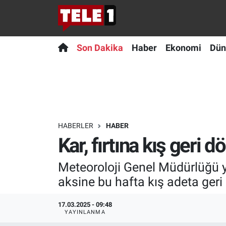
Anında Manşet
Son Dakika
Nöbetçi Eczaneler
Son Dakika
Haber
Ekonomi
Dün
Başka Sohbetler
Haber
Hava Durumu
Belgesel
Ekonomi
Namaz Vakitleri
Bilim turu
Dünya
Trafik Durumu
HABERLER
HABER
Kar, fırtına kış geri 
Bilim ve Teknoloji Evreni
Teknoloji
Süper Lig Puan Durumu ve Fikstür
Meteoroloji Genel Müdürlüğü y
Doğa Konuşuyor
Sağlık
Tüm Manşetler
aksine bu hafta kış adeta geri
Dünya
Spor
Son Dakika Haberleri
17.03.2025 - 09:48
YAYINLANMA
Ege Saati
Yayın Akışı
Haber Arşivi