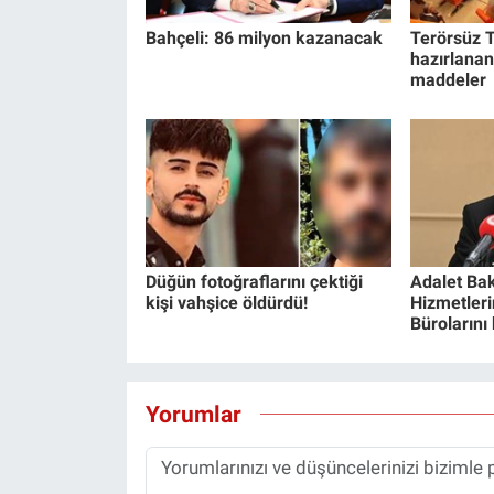
Yerel Yaşam
Bahçeli: 86 milyon kazanacak
Terörsüz T
hazırlanan
Canlı Yayın
maddeler
Düğün fotoğraflarını çektiği
Adalet Bak
kişi vahşice öldürdü!
Hizmetlerin
Bürolarını
Yorumlar