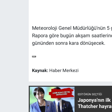
Gündem Özel
Günün görüntüsü
Meteoroloji Genel Müdürlüğü'nün 5 
Rapora göre bugün akşam saatlerin
Haber
gününden sonra kara dönüşecek.
İlan
Kimdir
Kaynak:
Haber Merkezi
Koronavirüs
Kültür Sanat
EDITÖRÜN SEÇTIĞI
Japonya'nın ilk
Ne demişti
Thatcher hayra