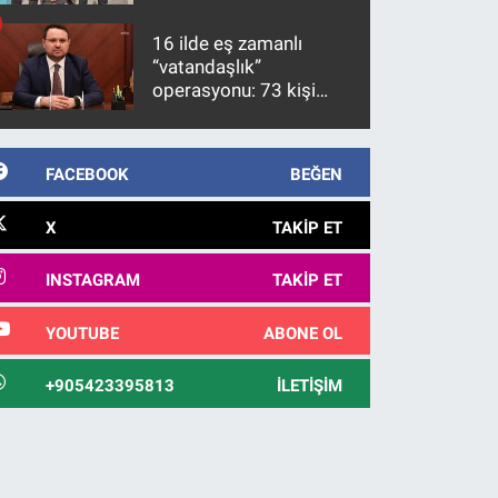
firari FETÖ hükümlüsü
10 yıl sonra yakalandı
16 ilde eş zamanlı
“vatandaşlık”
operasyonu: 73 kişi
gözaltına alındı
FACEBOOK
BEĞEN
X
TAKIP ET
INSTAGRAM
TAKIP ET
YOUTUBE
ABONE OL
+905423395813
İLETIŞIM