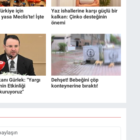
ürkiye için
Yaz ishallerine karşı güçlü bir
 yasa Meclis'te! İşte
kalkan: Çinko desteğinin
önemi
anı Gürlek: "Yargı
Dehşet! Bebeğini çöp
in Etkinliği
konteynerine bıraktı!
 kuruyoruz"