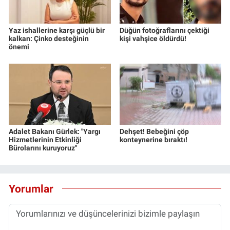
Yaz ishallerine karşı güçlü bir
Düğün fotoğraflarını çektiği
kalkan: Çinko desteğinin
kişi vahşice öldürdü!
önemi
Adalet Bakanı Gürlek: "Yargı
Dehşet! Bebeğini çöp
Hizmetlerinin Etkinliği
konteynerine bıraktı!
Bürolarını kuruyoruz"
Yorumlar