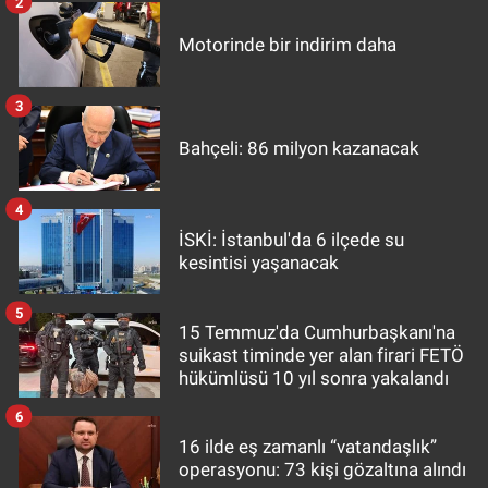
2
Motorinde bir indirim daha
3
Bahçeli: 86 milyon kazanacak
4
İSKİ: İstanbul'da 6 ilçede su
kesintisi yaşanacak
5
15 Temmuz'da Cumhurbaşkanı'na
suikast timinde yer alan firari FETÖ
hükümlüsü 10 yıl sonra yakalandı
6
16 ilde eş zamanlı “vatandaşlık”
operasyonu: 73 kişi gözaltına alındı