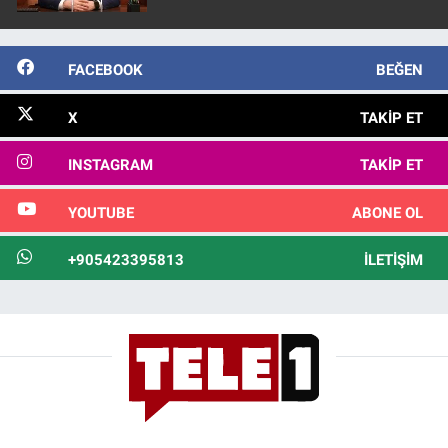
FACEBOOK
BEĞEN
X
TAKIP ET
INSTAGRAM
TAKIP ET
YOUTUBE
ABONE OL
+905423395813
İLETIŞIM