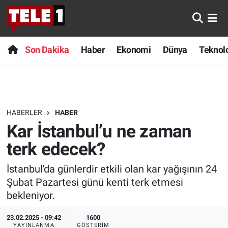
Anında Manşet
Son Dakika
Nöbetçi Eczaneler
Son Dakika
Haber
Ekonomi
Dünya
Teknolo
Başka Sohbetler
Haber
Hava Durumu
Belgesel
Ekonomi
Namaz Vakitleri
HABERLER
HABER
Bilim turu
Dünya
Trafik Durumu
Kar İstanbul’u ne zaman
Bilim ve Teknoloji Evreni
Teknoloji
Süper Lig Puan Durumu ve Fikstür
terk edecek?
İstanbul'da günlerdir etkili olan kar yağışının 24
Doğa Konuşuyor
Sağlık
Tüm Manşetler
Şubat Pazartesi günü kenti terk etmesi
Dünya
Spor
Son Dakika Haberleri
bekleniyor.
23.02.2025 - 09:42
1600
Ege Saati
Yayın Akışı
Haber Arşivi
YAYINLANMA
GÖSTERIM