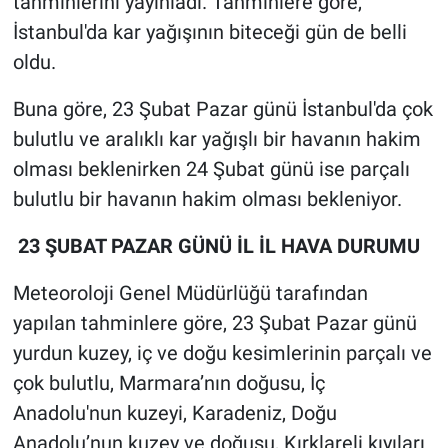
tahminlerini yayınladı. Tahminlere göre,
İstanbul'da kar yağışının biteceği gün de belli
Gündem Özel
oldu.
Günün görüntüsü
Buna göre, 23 Şubat Pazar günü İstanbul'da çok
bulutlu ve aralıklı kar yağışlı bir havanın hakim
Haber
olması beklenirken 24 Şubat günü ise parçalı
bulutlu bir havanın hakim olması bekleniyor.
İlan
23 ŞUBAT PAZAR GÜNÜ İL İL HAVA DURUMU
Kimdir
Meteoroloji Genel Müdürlüğü tarafından
Koronavirüs
yapılan tahminlere göre, 23 Şubat Pazar günü
yurdun kuzey, iç ve doğu kesimlerinin parçalı ve
Kültür Sanat
çok bulutlu, Marmara’nın doğusu, İç
Ne demişti
Anadolu'nun kuzeyi, Karadeniz, Doğu
Anadolu’nun kuzey ve doğusu, Kırklareli kıyıları