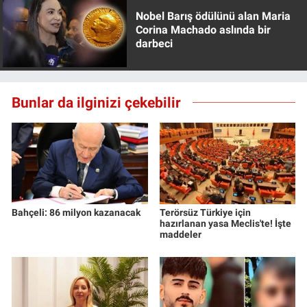
Nobel Barış ödülünü alan Maria
Corina Machado aslında bir
darbeci
Bunlar da ilginizi çekebilir
Bahçeli: 86 milyon kazanacak
Terörsüz Türkiye için
hazırlanan yasa Meclis'te! İşte
maddeler