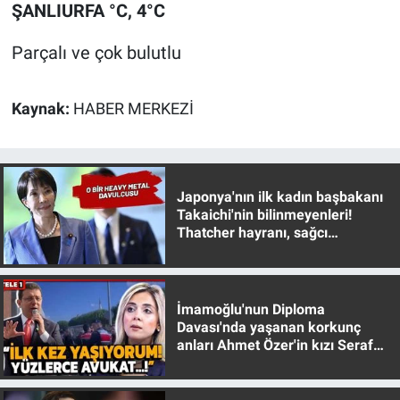
ŞANLIURFA °C, 4°C
Parçalı ve çok bulutlu
Kaynak:
HABER MERKEZİ
Japonya'nın ilk kadın başbakanı
Takaichi'nin bilinmeyenleri!
Thatcher hayranı, sağcı
muhafazakar
İmamoğlu'nun Diploma
Davası'nda yaşanan korkunç
anları Ahmet Özer'in kızı Seraf
Özer anlattı!