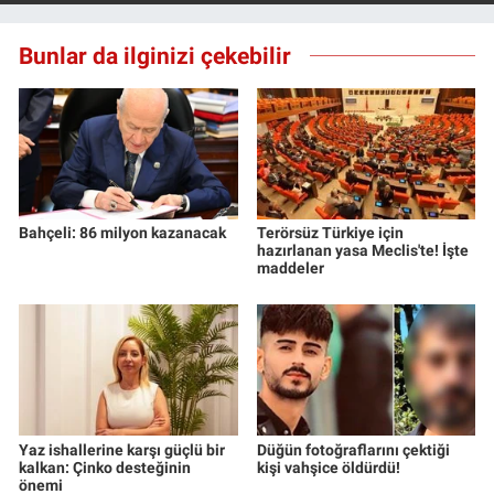
Nedir
Bunlar da ilginizi çekebilir
Popüler
Programlar
Sağlık
Spor
Bahçeli: 86 milyon kazanacak
Terörsüz Türkiye için
hazırlanan yasa Meclis'te! İşte
maddeler
Teknoloji
Türkiye'nin Geleceği
Türkiye'nin Gündemi
Yaz ishallerine karşı güçlü bir
Düğün fotoğraflarını çektiği
Yerel Gündem
kalkan: Çinko desteğinin
kişi vahşice öldürdü!
önemi