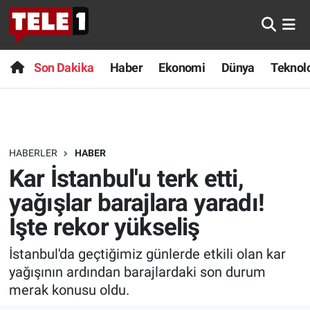
Anında Manşet
Son Dakika
Nöbetçi Eczaneler
Son Dakika
Haber
Ekonomi
Dünya
Teknolo
Başka Sohbetler
Haber
Hava Durumu
Belgesel
Ekonomi
Namaz Vakitleri
HABERLER
HABER
Bilim turu
Dünya
Trafik Durumu
Kar İstanbul'u terk etti,
Bilim ve Teknoloji Evreni
Teknoloji
Süper Lig Puan Durumu ve Fikstür
yağışlar barajlara yaradı!
İşte rekor yükseliş
Doğa Konuşuyor
Sağlık
Tüm Manşetler
İstanbul'da geçtiğimiz günlerde etkili olan kar
Dünya
Spor
Son Dakika Haberleri
yağışının ardından barajlardaki son durum
merak konusu oldu.
Ege Saati
Yayın Akışı
Haber Arşivi