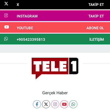
X
TAKIP ET
INSTAGRAM
TAKIP ET
YOUTUBE
ABONE OL
+905423395813
İLETIŞIM
Gerçek Haber