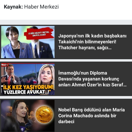
Kaynak:
Haber Merkezi
Gündem Özel
Günün görüntüsü
Japonya'nın ilk kadın başbakanı
Takaichi'nin bilinmeyenleri!
Haber
Thatcher hayranı, sağcı
muhafazakar
İlan
İmamoğlu'nun Diploma
Kimdir
Davası'nda yaşanan korkunç
anları Ahmet Özer'in kızı Seraf
Koronavirüs
Özer anlattı!
Kültür Sanat
Nobel Barış ödülünü alan Maria
Corina Machado aslında bir
Ne demişti
darbeci