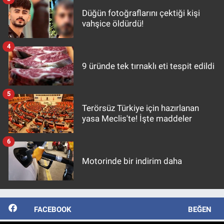
Düğün fotoğraflarını çektiği kişi
vahşice öldürdü!
4
9 üründe tek tırnaklı eti tespit edildi
5
Terörsüz Türkiye için hazırlanan
yasa Meclis'te! İşte maddeler
6
Motorinde bir indirim daha
FACEBOOK
BEĞEN