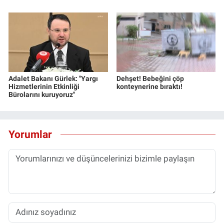
Yerel Yaşam
Canlı Yayın
Adalet Bakanı Gürlek: "Yargı
Dehşet! Bebeğini çöp
Hizmetlerinin Etkinliği
konteynerine bıraktı!
Bürolarını kuruyoruz"
Yorumlar