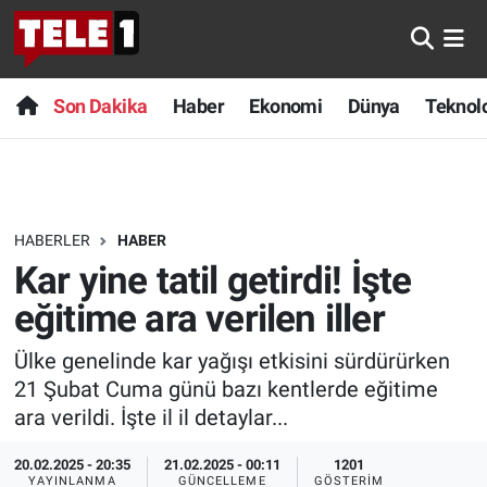
Anında Manşet
Son Dakika
Nöbetçi Eczaneler
Son Dakika
Haber
Ekonomi
Dünya
Teknolo
Başka Sohbetler
Haber
Hava Durumu
Belgesel
Ekonomi
Namaz Vakitleri
HABERLER
HABER
Bilim turu
Dünya
Trafik Durumu
Kar yine tatil getirdi! İşte
Bilim ve Teknoloji Evreni
Teknoloji
Süper Lig Puan Durumu ve Fikstür
eğitime ara verilen iller
Ülke genelinde kar yağışı etkisini sürdürürken
Doğa Konuşuyor
Sağlık
Tüm Manşetler
21 Şubat Cuma günü bazı kentlerde eğitime
Dünya
Spor
Son Dakika Haberleri
ara verildi. İşte il il detaylar...
20.02.2025 - 20:35
21.02.2025 - 00:11
1201
Ege Saati
Yayın Akışı
Haber Arşivi
YAYINLANMA
GÜNCELLEME
GÖSTERIM