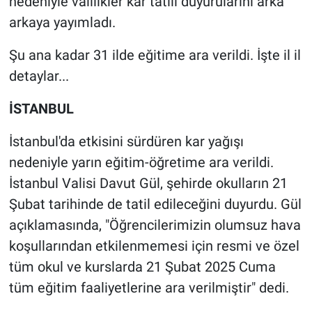
nedeniyle valilikler kar tatili duyurularını arka
arkaya yayımladı.
Gündem Özel
Şu ana kadar 31 ilde eğitime ara verildi. İşte il il
Günün görüntüsü
detaylar...
Haber
İSTANBUL
İlan
İstanbul'da etkisini sürdüren kar yağışı
nedeniyle yarın eğitim-öğretime ara verildi.
Kimdir
İstanbul Valisi Davut Gül, şehirde okulların 21
Şubat tarihinde de tatil edileceğini duyurdu. Gül
Koronavirüs
açıklamasında, "Öğrencilerimizin olumsuz hava
koşullarından etkilenmemesi için resmi ve özel
Kültür Sanat
tüm okul ve kurslarda 21 Şubat 2025 Cuma
Ne demişti
tüm eğitim faaliyetlerine ara verilmiştir" dedi.