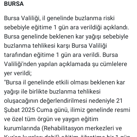
Nedir
BURSA
Bursa Valiliği, il genelinde buzlanma riski
Popüler
sebebiyle eğitime 1 gün ara verildiği açıklandı.
Programlar
Bursa genelinde beklenen kar yağışı sebebiyle
buzlanma tehlikesi karşı Bursa Valiliği
Sağlık
tarafından eğitime 1 gün ara verildi. Bursa
Valiliği'nden yapılan açıklamada şu cümlelere
Spor
yer verildi;
Teknoloji
"Bursa il genelinde etkili olması beklenen kar
yağışı ile birlikte buzlanma tehlikesi
Türkiye'nin Geleceği
oluşacağının değerlendirilmesi nedeniyle 21
Şubat 2025 Cuma günü, ilimiz genelinde resmi
Türkiye'nin Gündemi
ve özel tüm örgün ve yaygın eğitim
Yerel Gündem
kurumlarında (Rehabilitasyon merkezleri ve