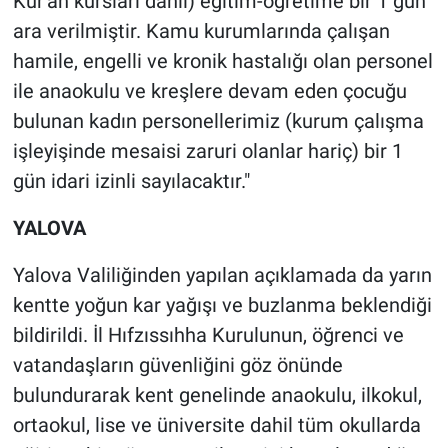
Kur'an kursları dahil) eğitim-öğretime bir 1 gün
Yerel Yaşam
ara verilmiştir. Kamu kurumlarında çalışan
hamile, engelli ve kronik hastalığı olan personel
Canlı Yayın
ile anaokulu ve kreşlere devam eden çocuğu
bulunan kadın personellerimiz (kurum çalışma
işleyişinde mesaisi zaruri olanlar hariç) bir 1
gün idari izinli sayılacaktır."
YALOVA
Yalova Valiliğinden yapılan açıklamada da yarın
kentte yoğun kar yağışı ve buzlanma beklendiği
bildirildi. İl Hıfzıssıhha Kurulunun, öğrenci ve
vatandaşların güvenliğini göz önünde
bulundurarak kent genelinde anaokulu, ilkokul,
ortaokul, lise ve üniversite dahil tüm okullarda