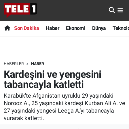
Anında Manşet
Son Dakika
Nöbetçi Eczaneler
Son Dakika
Haber
Ekonomi
Dünya
Teknolo
Başka Sohbetler
Haber
Hava Durumu
Belgesel
Ekonomi
Namaz Vakitleri
HABERLER
HABER
Bilim turu
Dünya
Trafik Durumu
Kardeşini ve yengesini
Bilim ve Teknoloji Evreni
Teknoloji
Süper Lig Puan Durumu ve Fikstür
tabancayla katletti
Karabük'te Afganistan uyruklu 29 yaşındaki
Doğa Konuşuyor
Sağlık
Tüm Manşetler
Norooz A., 25 yaşındaki kardeşi Kurban Ali A. ve
Dünya
Spor
Son Dakika Haberleri
27 yaşındaki yengesi Leega A.'yı tabancayla
vurarak katletti.
Ege Saati
Yayın Akışı
Haber Arşivi