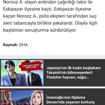
Norooz A. olayın ardından çağırdığı taksi ile
Nedir
Eskipazar ilçesine kaçtı. Eskipazar ilçesine
Popüler
kaçan Norooz A., polis ekipleri tarafından suç
aleti tabancayla birlikte yakalandı. Olayla ilgili
Programlar
başlatılan soruşturma sürdürülüyor.
Sağlık
Kaynak:
DHA
Spor
Teknoloji
Japonya'nın ilk kadın başbakanı
Takaichi'nin bilinmeyenleri!
Türkiye'nin Geleceği
Thatcher hayranı, sağcı
muhafazakar
Türkiye'nin Gündemi
Yerel Gündem
İmamoğlu'nun Diploma
Davası'nda yaşanan korkunç