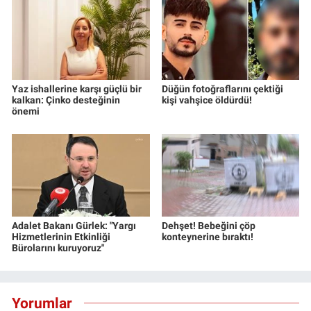
Yaz ishallerine karşı güçlü bir
Düğün fotoğraflarını çektiği
kalkan: Çinko desteğinin
kişi vahşice öldürdü!
önemi
Adalet Bakanı Gürlek: "Yargı
Dehşet! Bebeğini çöp
Hizmetlerinin Etkinliği
konteynerine bıraktı!
Bürolarını kuruyoruz"
Yorumlar