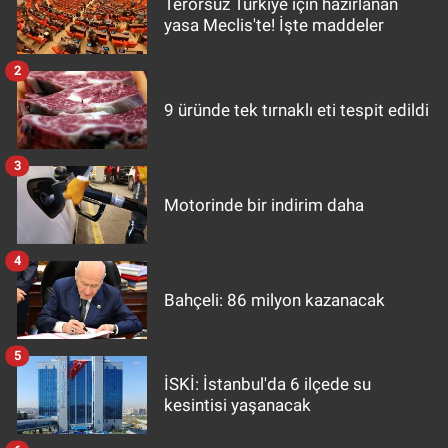
Terörsüz Türkiye için hazırlanan
yasa Meclis'te! İşte maddeler
2
9 üründe tek tırnaklı eti tespit edildi
3
Motorinde bir indirim daha
4
Bahçeli: 86 milyon kazanacak
5
İSKİ: İstanbul'da 6 ilçede su
kesintisi yaşanacak