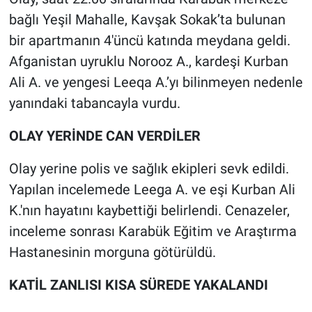
bağlı Yeşil Mahalle, Kavşak Sokak’ta bulunan
Gündem Özel
bir apartmanın 4'üncü katında meydana geldi.
Afganistan uyruklu Norooz A., kardeşi Kurban
Günün görüntüsü
Ali A. ve yengesi Leeqa A.’yı bilinmeyen nedenle
yanındaki tabancayla vurdu.
Haber
OLAY YERİNDE CAN VERDİLER
İlan
Olay yerine polis ve sağlık ekipleri sevk edildi.
Kimdir
Yapılan incelemede Leega A. ve eşi Kurban Ali
K.'nın hayatını kaybettiği belirlendi. Cenazeler,
Koronavirüs
inceleme sonrası Karabük Eğitim ve Araştırma
Kültür Sanat
Hastanesinin morguna götürüldü.
Ne demişti
KATİL ZANLISI KISA SÜREDE YAKALANDI