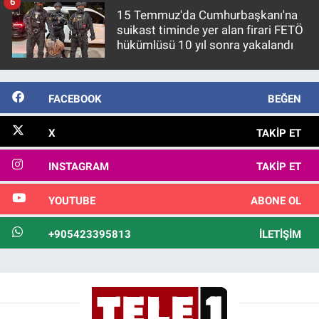
6
15 Temmuz'da Cumhurbaşkanı'na
suikast timinde yer alan firari FETÖ
hükümlüsü 10 yıl sonra yakalandı
FACEBOOK
BEĞEN
X
TAKIP ET
INSTAGRAM
TAKIP ET
YOUTUBE
ABONE OL
+905423395813
İLETIŞIM