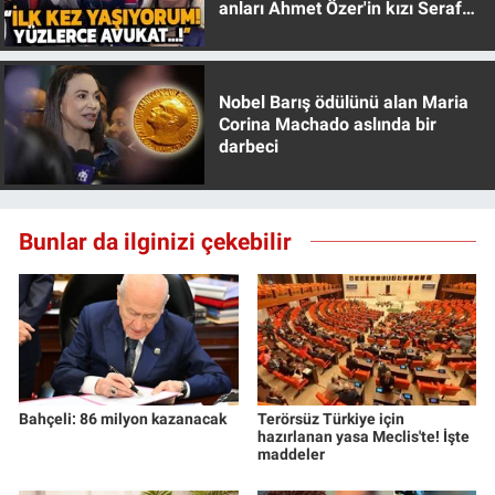
anları Ahmet Özer'in kızı Seraf
Yerel Yaşam
Özer anlattı!
Canlı Yayın
Nobel Barış ödülünü alan Maria
Corina Machado aslında bir
darbeci
Bunlar da ilginizi çekebilir
Bahçeli: 86 milyon kazanacak
Terörsüz Türkiye için
hazırlanan yasa Meclis'te! İşte
maddeler