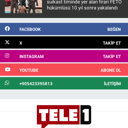
suikast timinde yer alan firari FETÖ
hükümlüsü 10 yıl sonra yakalandı
FACEBOOK
BEĞEN
X
TAKIP ET
INSTAGRAM
TAKIP ET
YOUTUBE
ABONE OL
+905423395813
İLETIŞIM