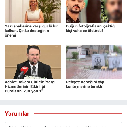
Yaz ishallerine karşı güçlü bir
Düğün fotoğraflarını çektiği
kalkan: Çinko desteğinin
kişi vahşice öldürdü!
önemi
Adalet Bakanı Gürlek: "Yargı
Dehşet! Bebeğini çöp
Hizmetlerinin Etkinliği
konteynerine bıraktı!
Bürolarını kuruyoruz"
Yorumlar