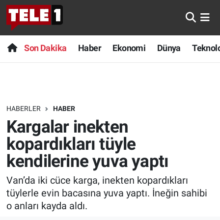
Anında Manşet
Son Dakika
Nöbetçi Eczaneler
Son Dakika
Haber
Ekonomi
Dünya
Teknolo
Başka Sohbetler
Haber
Hava Durumu
Belgesel
Ekonomi
Namaz Vakitleri
HABERLER
HABER
Bilim turu
Dünya
Trafik Durumu
Kargalar inekten
Bilim ve Teknoloji Evreni
Teknoloji
Süper Lig Puan Durumu ve Fikstür
kopardıkları tüyle
kendilerine yuva yaptı
Doğa Konuşuyor
Sağlık
Tüm Manşetler
Van’da iki cüce karga, inekten kopardıkları
Dünya
Spor
Son Dakika Haberleri
tüylerle evin bacasına yuva yaptı. İneğin sahibi
o anları kayda aldı.
Ege Saati
Yayın Akışı
Haber Arşivi