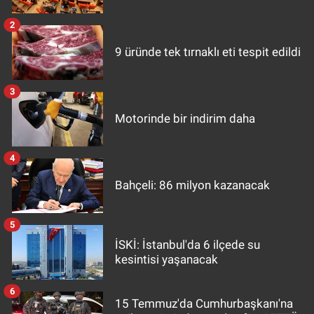
2
9 üründe tek tırnaklı eti tespit edildi
3
Motorinde bir indirim daha
4
Bahçeli: 86 milyon kazanacak
5
İSKİ: İstanbul'da 6 ilçede su
kesintisi yaşanacak
6
15 Temmuz'da Cumhurbaşkanı'na