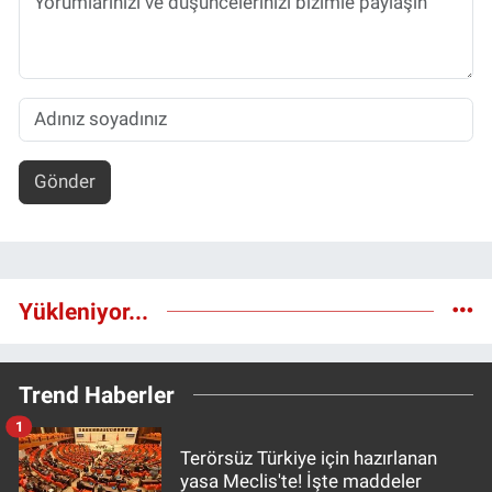
Gönder
Yükleniyor...
Trend Haberler
1
Terörsüz Türkiye için hazırlanan
yasa Meclis'te! İşte maddeler