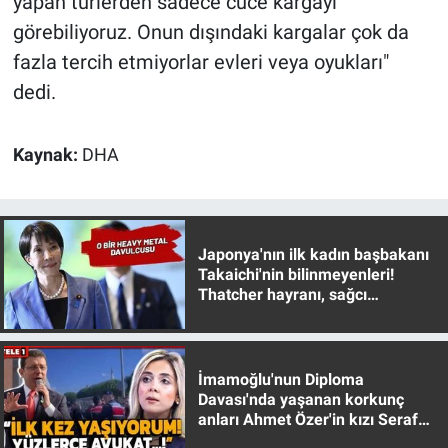
yapan türlerden sadece cüce kargayı
görebiliyoruz. Onun dışındaki kargalar çok da
fazla tercih etmiyorlar evleri veya oyukları"
dedi.
Kaynak:
DHA
Japonya'nın ilk kadın başbakanı
Takaichi'nin bilinmeyenleri!
Thatcher hayranı, sağcı
muhafazakar
İmamoğlu'nun Diploma
Davası'nda yaşanan korkunç
anları Ahmet Özer'in kızı Seraf
Özer anlattı!