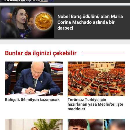
Nobel Barış ödülünü alan Maria
Corina Machado aslında bir
darbeci
Bunlar da ilginizi çekebilir
Bahçeli: 86 milyon kazanacak
Terörsüz Türkiye için
hazırlanan yasa Meclis'te! İşte
maddeler