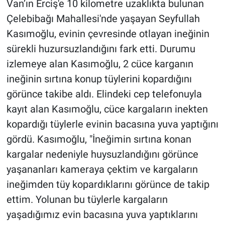
Van’ın Erciş'e 10 kilometre uzaklıkta bulunan
Çelebibağı Mahallesi'nde yaşayan Seyfullah
Gündem Özel
Kasımoğlu, evinin çevresinde otlayan ineğinin
sürekli huzursuzlandığını fark etti. Durumu
Günün görüntüsü
izlemeye alan Kasımoğlu, 2 cüce karganın
Haber
ineğinin sırtına konup tüylerini kopardığını
görünce takibe aldı. Elindeki cep telefonuyla
İlan
kayıt alan Kasımoğlu, cüce kargaların inekten
kopardığı tüylerle evinin bacasına yuva yaptığını
Kimdir
gördü. Kasımoğlu, "İneğimin sırtına konan
Koronavirüs
kargalar nedeniyle huysuzlandığını görünce
yaşananları kameraya çektim ve kargaların
Kültür Sanat
ineğimden tüy kopardıklarını görünce de takip
ettim. Yolunan bu tüylerle kargaların
Ne demişti
yaşadığımız evin bacasına yuva yaptıklarını