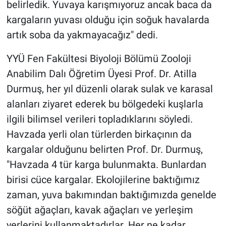
Nedir
belirledik. Yuvaya karışmıyoruz ancak baca da
kargaların yuvası olduğu için soğuk havalarda
Popüler
artık soba da yakmayacağız" dedi.
Programlar
YYÜ Fen Fakültesi Biyoloji Bölümü Zooloji
Anabilim Dalı Öğretim Üyesi Prof. Dr. Atilla
Sağlık
Durmuş, her yıl düzenli olarak sulak ve karasal
alanları ziyaret ederek bu bölgedeki kuşlarla
Spor
ilgili bilimsel verileri topladıklarını söyledi.
Teknoloji
Havzada yerli olan türlerden birkaçının da
kargalar olduğunu belirten Prof. Dr. Durmuş,
Türkiye'nin Geleceği
"Havzada 4 tür karga bulunmakta. Bunlardan
birisi cüce kargalar. Ekolojilerine baktığımız
Türkiye'nin Gündemi
zaman, yuva bakımından baktığımızda genelde
söğüt ağaçları, kavak ağaçları ve yerleşim
Yerel Gündem
yerlerini kullanmaktadırlar. Her ne kadar