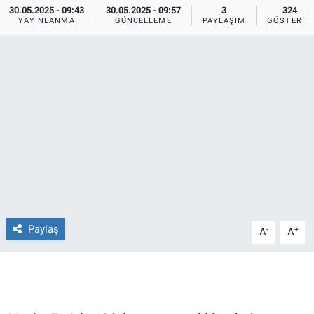
30.05.2025 - 09:43
30.05.2025 - 09:57
3
324
YAYINLANMA
GÜNCELLEME
PAYLAŞIM
GÖSTERIM
Ege'den Esintiler
İletişim
Eğitim
Eğlence
Ekonomi
Forum
Gerçeğin İzinde
Paylaş
-
+
A
A
Gün Başlıyor
Gün Bitiyor
Gün Ortası