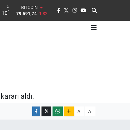
BITCOIN
79.591,74
-1.82
°
10
DOLAR
45,43620
0.02
EURO
53,38690
0.19
STERLİN
61,60380
0.18
G.ALTIN
6862,09000
0.19
BİST100
14.598,00
0
ararı aldı.
-
+
A
A