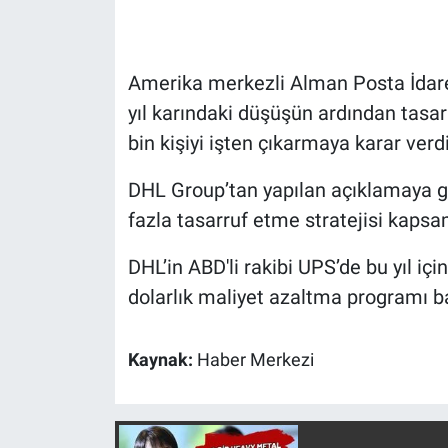
Gündem Özel
Amerika merkezli Alman Posta İdares
Günün görüntüsü
yıl karındaki düşüşün ardından tasar
bin kişiyi işten çıkarmaya karar verdi
Haber
DHL Group’tan yapılan açıklamaya gö
İlan
fazla tasarruf etme stratejisi kapsam
Kimdir
DHL’in ABD'li rakibi UPS’de bu yıl içi
dolarlık maliyet azaltma programı b
Koronavirüs
Kültür Sanat
Kaynak:
Haber Merkezi
Ne demişti