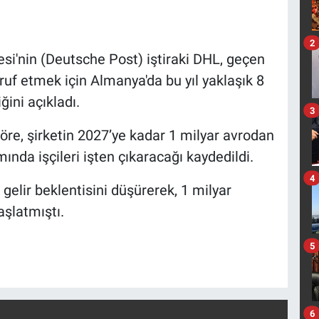
2
i'nin (Deutsche Post) iştiraki DHL, geçen
ruf etmek için Almanya'da bu yıl yaklaşık 8
ğini açıkladı.
3
re, şirketin 2027’ye kadar 1 milyar avrodan
ında işçileri işten çıkaracağı kaydedildi.
4
n gelir beklentisini düşürerek, 1 milyar
aşlatmıştı.
5
6