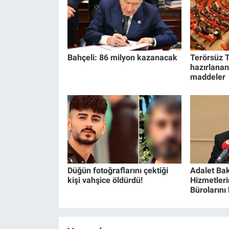
Yerel Yaşam
Canlı Yayın
Bahçeli: 86 milyon kazanacak
Terörsüz T
hazırlanan
maddeler
Düğün fotoğraflarını çektiği
Adalet Bak
kişi vahşice öldürdü!
Hizmetlerin
Bürolarını