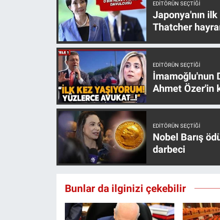
Nedir
EDITÖRÜN SEÇTIĞI
Japonya'nın ilk
Thatcher hayra
Popüler
Programlar
EDITÖRÜN SEÇTIĞI
İmamoğlu'nun D
Sağlık
Ahmet Özer'in k
Spor
EDITÖRÜN SEÇTIĞI
Teknoloji
Nobel Barış öd
darbeci
Türkiye'nin Geleceği
Türkiye'nin Gündemi
Bunlar da ilginizi çekebilir
Yerel Gündem