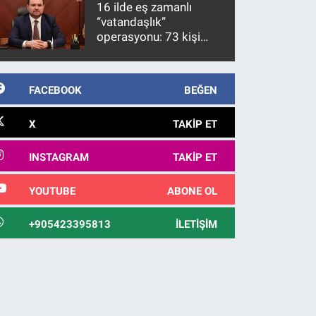
16 ilde eş zamanlı
görülmektedir
“vatandaşlık”
operasyonu: 73 kişi
gözaltına alındı
FACEBOOK
BEĞEN
X
TAKIP ET
INSTAGRAM
TAKIP ET
YOUTUBE
ABONE OL
+905423395813
İLETIŞIM