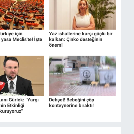
ürkiye için
Yaz ishallerine karşı güçlü bir
 yasa Meclis'te! İşte
kalkan: Çinko desteğinin
önemi
anı Gürlek: "Yargı
Dehşet! Bebeğini çöp
in Etkinliği
konteynerine bıraktı!
 kuruyoruz"