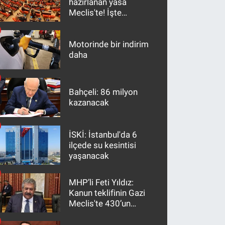
hazırlanan yasa
Meclis'te! İşte
maddeler
Motorinde bir indirim
daha
Bahçeli: 86 milyon
kazanacak
İSKİ: İstanbul'da 6
ilçede su kesintisi
yaşanacak
MHP’li Feti Yıldız:
Kanun teklifinin Gazi
Meclis'te 430’un
üzerinde bir kabulle
kanunlaşacağı