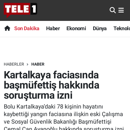
Anında Manşet
Son Dakika
Nöbetçi Eczaneler
Son Dakika
Haber
Ekonomi
Dünya
Teknolo
Başka Sohbetler
Haber
Hava Durumu
Belgesel
Ekonomi
Namaz Vakitleri
HABERLER
HABER
Bilim turu
Dünya
Trafik Durumu
Kartalkaya faciasında
Bilim ve Teknoloji Evreni
Teknoloji
Süper Lig Puan Durumu ve Fikstür
başmüfettiş hakkında
soruşturma izni
Doğa Konuşuyor
Sağlık
Tüm Manşetler
Bolu Kartalkaya’daki 78 kişinin hayatını
Dünya
Spor
Son Dakika Haberleri
kaybettiği yangın faciasına ilişkin eski Çalışma
ve Sosyal Güvenlik Bakanlığı Başmüfettişi
Ege Saati
Yayın Akışı
Haber Arşivi
Cemal Can Ayanoğlu hakkında soruşturma izni