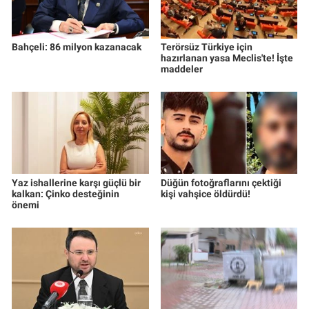
Bahçeli: 86 milyon kazanacak
Terörsüz Türkiye için
hazırlanan yasa Meclis'te! İşte
maddeler
Yaz ishallerine karşı güçlü bir
Düğün fotoğraflarını çektiği
kalkan: Çinko desteğinin
kişi vahşice öldürdü!
önemi