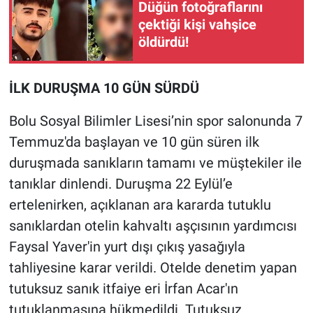
Düğün fotoğraflarını
çektiği kişi vahşice
öldürdü!
İLK DURUŞMA 10 GÜN SÜRDÜ
Bolu Sosyal Bilimler Lisesi’nin spor salonunda 7
Temmuz'da başlayan ve 10 gün süren ilk
duruşmada sanıkların tamamı ve müştekiler ile
tanıklar dinlendi. Duruşma 22 Eylül’e
ertelenirken, açıklanan ara kararda tutuklu
sanıklardan otelin kahvaltı aşçısının yardımcısı
Faysal Yaver'in yurt dışı çıkış yasağıyla
tahliyesine karar verildi. Otelde denetim yapan
tutuksuz sanık itfaiye eri İrfan Acar'ın
tutuklanmasına hükmedildi. Tutuksuz