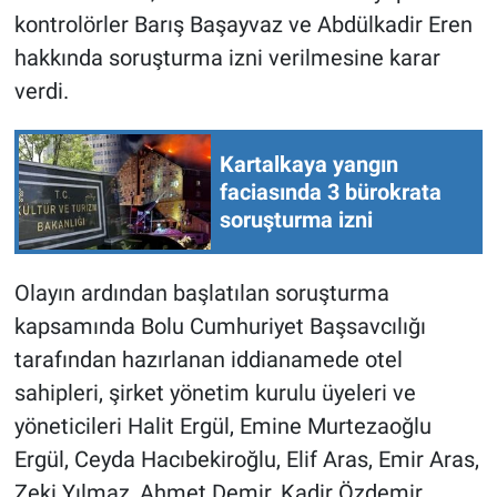
Nedir
kontrolörler Barış Başayvaz ve Abdülkadir Eren
hakkında soruşturma izni verilmesine karar
Popüler
verdi.
Programlar
Kartalkaya yangın
Sağlık
faciasında 3 bürokrata
soruşturma izni
Spor
Teknoloji
Olayın ardından başlatılan soruşturma
kapsamında Bolu Cumhuriyet Başsavcılığı
Türkiye'nin Geleceği
tarafından hazırlanan iddianamede otel
sahipleri, şirket yönetim kurulu üyeleri ve
Türkiye'nin Gündemi
yöneticileri Halit Ergül, Emine Murtezaoğlu
Ergül, Ceyda Hacıbekiroğlu, Elif Aras, Emir Aras,
Yerel Gündem
Zeki Yılmaz, Ahmet Demir, Kadir Özdemir,