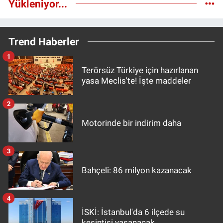
Yükleniyor...
Trend Haberler
1
Terörsüz Türkiye için hazırlanan
yasa Meclis'te! İşte maddeler
2
Motorinde bir indirim daha
3
Bahçeli: 86 milyon kazanacak
4
İSKİ: İstanbul'da 6 ilçede su
kesintisi yaşanacak