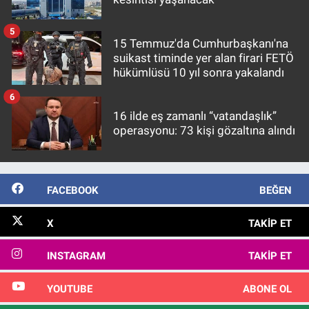
5
15 Temmuz'da Cumhurbaşkanı'na
suikast timinde yer alan firari FETÖ
hükümlüsü 10 yıl sonra yakalandı
6
16 ilde eş zamanlı “vatandaşlık”
operasyonu: 73 kişi gözaltına alındı
FACEBOOK
BEĞEN
X
TAKIP ET
INSTAGRAM
TAKIP ET
YOUTUBE
ABONE OL