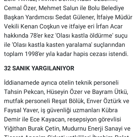
Yerel Yaşam
Cemal Özer, Mehmet Salun ile Bolu Belediye
Başkan Yardımcısı Sedat Gülener, İtfaiye Müdür
Canlı Yayın
Vekili Kenan Coşkun ve itfaiye eri İrfan Acar
hakkında 78'er kez 'Olası kastla öldürme' suçu
ile 'Olası kastla kasten yaralama' suçlarından
toplam 1998'er yıla kadar hapis cezası istendi.
32 SANIK YARGILANIYOR
İddianamede ayrıca otelin teknik personeli
Tahsin Pekcan, Hüseyin Özer ve Bayram Ütkü,
mutfak personeli Reşat Bölük, Enver Öztürk ve
Faysal Yaver, iş güvenliği uzmanları Kübra
Demir ile Ece Kayacan, resepsiyon görevlisi
Yiğithan Burak Çetin, Mudurnu Enerji Sanayi ve