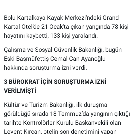
Gündem Özel
Bolu Kartalkaya Kayak Merkezi'ndeki Grand
Kartal Otel'de 21 Ocak'ta çıkan yangında 78 kişi
Günün görüntüsü
hayatını kaybetti, 133 kişi yaralandı.
Haber
Çalışma ve Sosyal Güvenlik Bakanlığı, bugün
Eski Başmüfettiş Cemal Can Ayanoğlu
İlan
hakkında soruşturma izni verdi.
Kimdir
3 BÜROKRAT İÇİN SORUŞTURMA İZNİ
VERİLMİŞTİ
Koronavirüs
Kültür ve Turizm Bakanlığı, ilk duruşma
Kültür Sanat
görüldüğü sırada 18 Temmuz’da yangının çıktığı
Ne demişti
tarihte Kontrolörler Kurulu Başkanvekili olan
Levent Kırcan, otelin son denetimini yapan