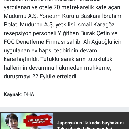
yargılanan ve otele 70 metrekarelik kafe açan
Mudurnu A.Ş. Yönetim Kurulu Başkanı İbrahim
Polat, Mudurnu A.Ş. yetkilisi İsmail Karagöz,
resepsiyon personeli Yiğithan Burak Çetin ve
FQC Denetleme Firması sahibi Ali Ağaoğlu için
uygulanan ev hapsi tedbirinin devamı
kararlaştırıldı. Tutuklu sanıkların tutukluluk
hallerinin devamına hükmeden mahkeme,
duruşmayı 22 Eylül'e erteledi.
Kaynak:
DHA
Japonya'nın ilk kadın başbakanı
Takaichi'nin bilinmeyenleri!