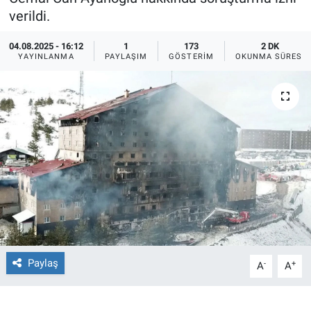
verildi.
Ege'den Esintiler
İletişim
04.08.2025 - 16:12
1
173
2 DK
YAYINLANMA
PAYLAŞIM
GÖSTERIM
OKUNMA SÜRESI
Eğitim
Eğlence
Ekonomi
Forum
Gerçeğin İzinde
Gün Başlıyor
Paylaş
-
+
A
A
Gün Bitiyor
Gün Ortası