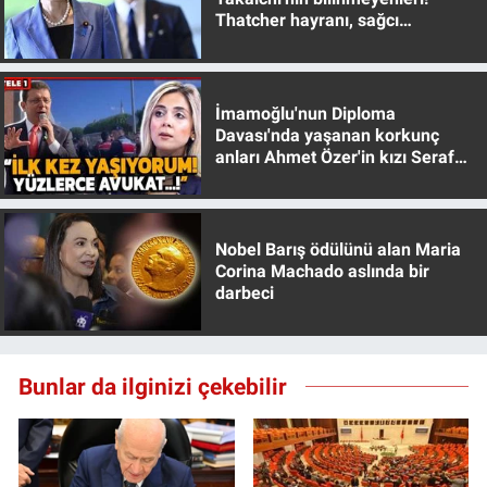
Thatcher hayranı, sağcı
muhafazakar
İmamoğlu'nun Diploma
Davası'nda yaşanan korkunç
anları Ahmet Özer'in kızı Seraf
Özer anlattı!
Nobel Barış ödülünü alan Maria
Corina Machado aslında bir
darbeci
Bunlar da ilginizi çekebilir