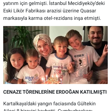
yatırım için gelmişti. İstanbul Mecidiyeköy’deki
Yerel Yaşam
Eski Likör Fabrikası arazisi üzerine Quasar
Canlı Yayın
markasıyla karma otel-rezidans inşa etmişti.
CENAZE TÖRENLERİNE ERDOĞAN KATILMIŞTI
Kartalkaya’daki yangın faciasında Gültekin
Ailesi 8 bireyini kaybetti. Cumhurbaşkanı