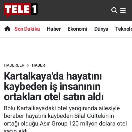
Anında Manşet
Son Dakika
Nöbetçi Eczaneler
Son Dakika
Haber
Ekonomi
Dünya
Teknolo
Başka Sohbetler
Haber
Hava Durumu
Belgesel
Ekonomi
Namaz Vakitleri
HABERLER
HABER
Bilim turu
Dünya
Trafik Durumu
Kartalkaya'da hayatını
Bilim ve Teknoloji Evreni
Teknoloji
Süper Lig Puan Durumu ve Fikstür
kaybeden iş insanının
ortakları otel satın aldı
Doğa Konuşuyor
Sağlık
Tüm Manşetler
Bolu Kartalkaya'daki otel yangınında ailesiyle
Dünya
Spor
Son Dakika Haberleri
beraber hayatını kaybeden Bilal Gültekin'in
ortağı olduğu Asır Group 120 milyon dolara otel
Ege Saati
Yayın Akışı
Haber Arşivi
satın aldı.