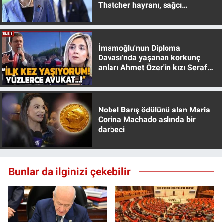
Thatcher hayranı, sağcı
muhafazakar
İmamoğlu'nun Diploma
Davası'nda yaşanan korkunç
anları Ahmet Özer'in kızı Seraf
Özer anlattı!
Nobel Barış ödülünü alan Maria
Corina Machado aslında bir
darbeci
Bunlar da ilginizi çekebilir