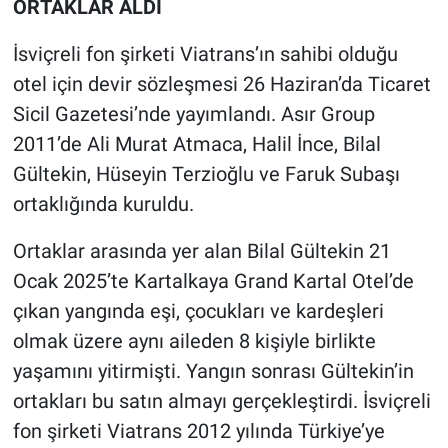
ORTAKLAR ALDI
Nedir
İsviçreli fon şirketi Viatrans’ın sahibi olduğu
Popüler
otel için devir sözleşmesi 26 Haziran’da Ticaret
Programlar
Sicil Gazetesi’nde yayımlandı. Asır Group
2011’de Ali Murat Atmaca, Halil İnce, Bilal
Sağlık
Gültekin, Hüseyin Terzioğlu ve Faruk Subaşı
ortaklığında kuruldu.
Spor
Ortaklar arasında yer alan Bilal Gültekin 21
Teknoloji
Ocak 2025’te Kartalkaya Grand Kartal Otel’de
çıkan yangında eşi, çocukları ve kardeşleri
Türkiye'nin Geleceği
olmak üzere aynı aileden 8 kişiyle birlikte
Türkiye'nin Gündemi
yaşamını yitirmişti. Yangın sonrası Gültekin’in
ortakları bu satın almayı gerçekleştirdi. İsviçreli
Yerel Gündem
fon şirketi Viatrans 2012 yılında Türkiye’ye