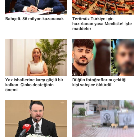
Bahçeli: 86 milyon kazanacak
Terörsüz Türkiye için
hazırlanan yasa Meclis'te! İşte
maddeler
Yaz ishallerine karşı güçlü bir
Düğün fotoğraflarını çektiği
kalkan: Çinko desteğinin
kişi vahşice öldürdü!
önemi