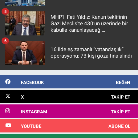
5
MHP’li Feti Yıldız: Kanun teklifinin
Gazi Meclis'te 430’un üzerinde bir
kabulle kanunlaşacağı
görülmektedir
6
16 ilde eş zamanlı “vatandaşlık”
operasyonu: 73 kişi gözaltına alındı
FACEBOOK
BEĞEN
X
TAKIP ET
INSTAGRAM
TAKIP ET
YOUTUBE
ABONE OL