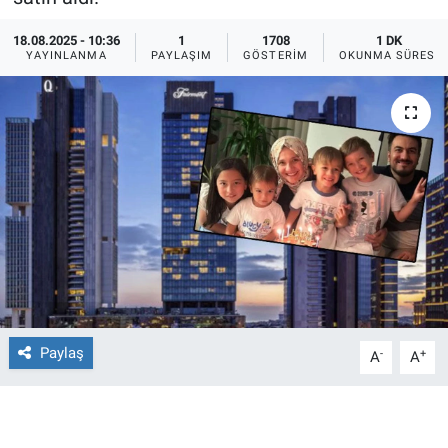
Ege'den Esintiler
İletişim
18.08.2025 - 10:36
1
1708
1 DK
YAYINLANMA
PAYLAŞIM
GÖSTERIM
OKUNMA SÜRESI
Eğitim
Eğlence
Ekonomi
Forum
Gerçeğin İzinde
Gün Başlıyor
Paylaş
-
+
A
A
Gün Bitiyor
Gün Ortası