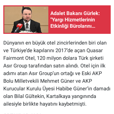
Gündem Özel
Adalet Bakanı Gürlek:
"Yargı Hizmetlerinin
Günün görüntüsü
Etkinliği Bürolarını
kuruyoruz"
Haber
Dünyanın en büyük otel zincirlerinden biri olan
ve Türkiye’de kapılarını 2017’de açan Quasar
İlan
Fairmont Otel, 120 milyon dolara Türk şirketi
Kimdir
Asır Group tarafından satın alındı. Otel için ilk
adımı atan Asır Group’un ortağı ve Eski AKP
Koronavirüs
Bolu Milletvekili Mehmet Güner ve AKP
Kurucular Kurulu Üyesi Habibe Güner’in damadı
Kültür Sanat
olan Bilal Gültekin, Kartalkaya yangınında
Ne demişti
ailesiyle birlikte hayatını kaybetmişti.