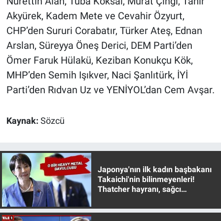
Nurettin Alan, Tuba Köksal, Murat Çıngı, Tahir
Yerel Yaşam
Akyürek, Kadem Mete ve Cevahir Özyurt,
CHP’den Sururi Corabatır, Türker Ateş, Ednan
Canlı Yayın
Arslan, Süreyya Öneş Derici, DEM Parti’den
Ömer Faruk Hülakü, Keziban Konukçu Kök,
MHP’den Semih Işıkver, Naci Şanlıtürk, İYİ
Parti’den Rıdvan Uz ve YENİYOL’dan Cem Avşar.
Kaynak:
Sözcü
Japonya'nın ilk kadın başbakanı
Takaichi'nin bilinmeyenleri!
Thatcher hayranı, sağcı
muhafazakar