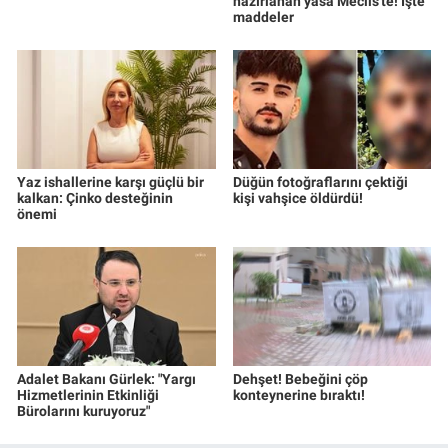
hazırlanan yasa Meclis'te! İşte
maddeler
Yaz ishallerine karşı güçlü bir
Düğün fotoğraflarını çektiği
kalkan: Çinko desteğinin
kişi vahşice öldürdü!
önemi
Adalet Bakanı Gürlek: "Yargı
Dehşet! Bebeğini çöp
Hizmetlerinin Etkinliği
konteynerine bıraktı!
Bürolarını kuruyoruz"