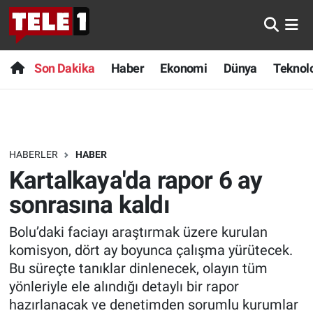
Anında Manşet
Son Dakika
Nöbetçi Eczaneler
Son Dakika
Haber
Ekonomi
Dünya
Teknolo
Başka Sohbetler
Haber
Hava Durumu
Belgesel
Ekonomi
Namaz Vakitleri
HABERLER
HABER
Bilim turu
Dünya
Trafik Durumu
Kartalkaya'da rapor 6 ay
Bilim ve Teknoloji Evreni
Teknoloji
Süper Lig Puan Durumu ve Fikstür
sonrasına kaldı
Bolu’daki faciayı araştırmak üzere kurulan
Doğa Konuşuyor
Sağlık
Tüm Manşetler
komisyon, dört ay boyunca çalışma yürütecek.
Dünya
Spor
Son Dakika Haberleri
Bu süreçte tanıklar dinlenecek, olayın tüm
yönleriyle ele alındığı detaylı bir rapor
Ege Saati
Yayın Akışı
Haber Arşivi
hazırlanacak ve denetimden sorumlu kurumlar