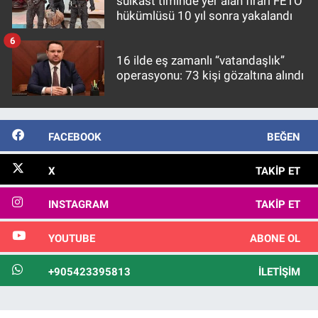
suikast timinde yer alan firari FETÖ
hükümlüsü 10 yıl sonra yakalandı
6
16 ilde eş zamanlı “vatandaşlık”
operasyonu: 73 kişi gözaltına alındı
FACEBOOK
BEĞEN
X
TAKIP ET
INSTAGRAM
TAKIP ET
YOUTUBE
ABONE OL
+905423395813
İLETIŞIM