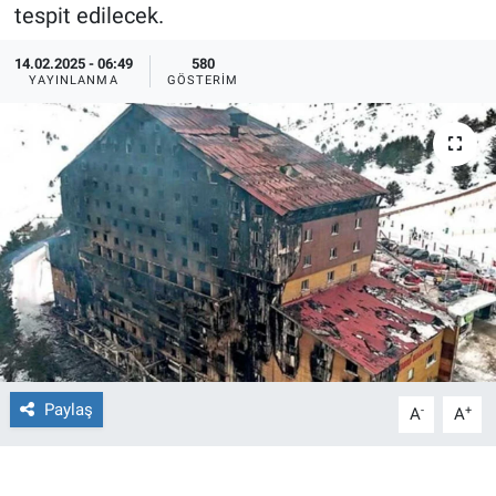
tespit edilecek.
Ege'den Esintiler
İletişim
14.02.2025 - 06:49
580
YAYINLANMA
GÖSTERIM
Eğitim
Eğlence
Ekonomi
Forum
Gerçeğin İzinde
Gün Başlıyor
Paylaş
-
+
A
A
Gün Bitiyor
Gün Ortası