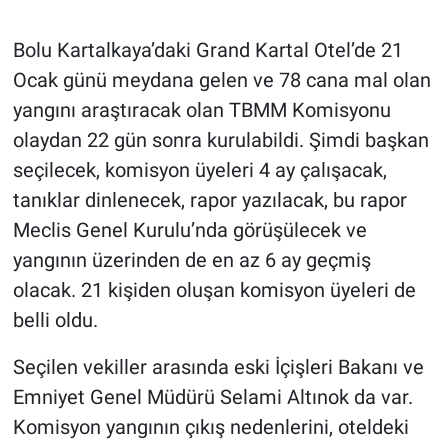
Gündem Özel
Bolu Kartalkaya’daki Grand Kartal Otel’de 21
Ocak günü meydana gelen ve 78 cana mal olan
Günün görüntüsü
yangını araştıracak olan TBMM Komisyonu
olaydan 22 gün sonra kurulabildi. Şimdi başkan
Haber
seçilecek, komisyon üyeleri 4 ay çalışacak,
tanıklar dinlenecek, rapor yazılacak, bu rapor
İlan
Meclis Genel Kurulu’nda görüşülecek ve
Kimdir
yangının üzerinden de en az 6 ay geçmiş
olacak. 21 kişiden oluşan komisyon üyeleri de
Koronavirüs
belli oldu.
Kültür Sanat
Seçilen vekiller arasında eski İçişleri Bakanı ve
Emniyet Genel Müdürü Selami Altınok da var.
Ne demişti
Komisyon yangının çıkış nedenlerini, oteldeki