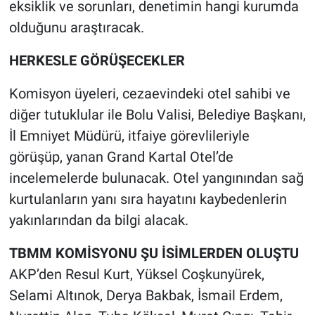
Nedir
eksiklik ve sorunları, denetimin hangi kurumda
olduğunu araştıracak.
Popüler
HERKESLE GÖRÜŞECEKLER
Programlar
Komisyon üyeleri, cezaevindeki otel sahibi ve
Sağlık
diğer tutuklular ile Bolu Valisi, Belediye Başkanı,
İl Emniyet Müdürü, itfaiye görevlileriyle
Spor
görüşüp, yanan Grand Kartal Otel’de
incelemelerde bulunacak. Otel yangınından sağ
Teknoloji
kurtulanların yanı sıra hayatını kaybedenlerin
yakınlarından da bilgi alacak.
Türkiye'nin Geleceği
TBMM KOMİSYONU ŞU İSİMLERDEN OLUŞTU
Türkiye'nin Gündemi
AKP’den Resul Kurt, Yüksel Coşkunyürek,
Yerel Gündem
Selami Altınok, Derya Bakbak, İsmail Erdem,