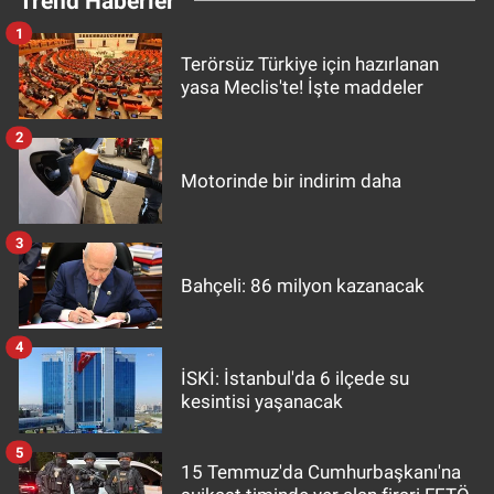
Trend Haberler
1
Terörsüz Türkiye için hazırlanan
yasa Meclis'te! İşte maddeler
2
Motorinde bir indirim daha
3
Bahçeli: 86 milyon kazanacak
4
İSKİ: İstanbul'da 6 ilçede su
kesintisi yaşanacak
5
15 Temmuz'da Cumhurbaşkanı'na