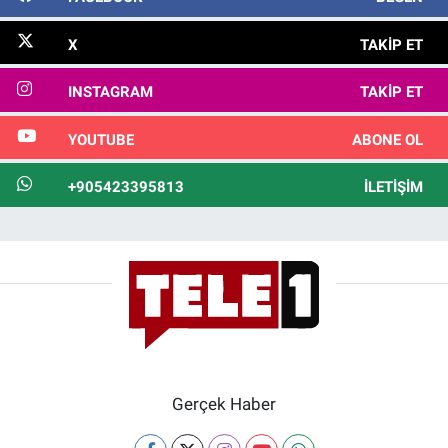
X
TAKIP ET
INSTAGRAM
TAKIP ET
YOUTUBE
ABONE OL
+905423395813
İLETIŞIM
Gerçek Haber