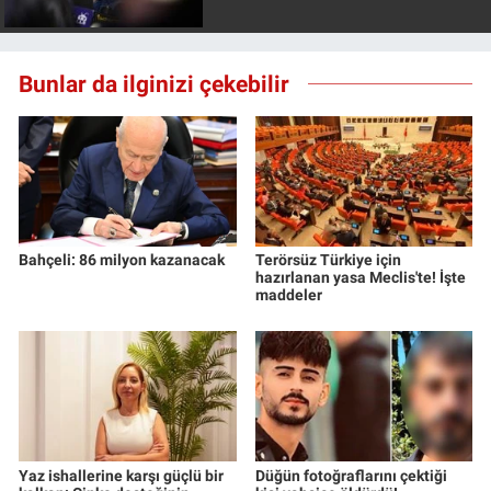
Nedir
Popüler
Bunlar da ilginizi çekebilir
Programlar
Sağlık
Spor
Bahçeli: 86 milyon kazanacak
Terörsüz Türkiye için
hazırlanan yasa Meclis'te! İşte
Teknoloji
maddeler
Türkiye'nin Geleceği
Türkiye'nin Gündemi
Yerel Gündem
Yaz ishallerine karşı güçlü bir
Düğün fotoğraflarını çektiği