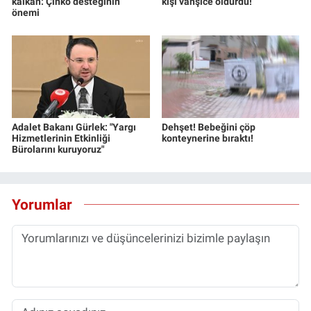
kalkan: Çinko desteğinin
kişi vahşice öldürdü!
Yerel Yaşam
önemi
Canlı Yayın
Adalet Bakanı Gürlek: "Yargı
Dehşet! Bebeğini çöp
Hizmetlerinin Etkinliği
konteynerine bıraktı!
Bürolarını kuruyoruz"
Yorumlar