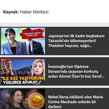
Gündem Özel
Kaynak:
Haber Merkezi
Günün görüntüsü
Japonya'nın ilk kadın başbakanı
Haber
Takaichi'nin bilinmeyenleri!
Thatcher hayranı, sağcı
İlan
muhafazakar
Kimdir
İmamoğlu'nun Diploma
Davası'nda yaşanan korkunç
Koronavirüs
anları Ahmet Özer'in kızı Seraf
Özer anlattı!
Kültür Sanat
Nobel Barış ödülünü alan Maria
Ne demişti
Corina Machado aslında bir
darbeci