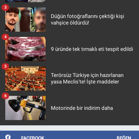
3
Düğün fotoğraflarını çektiği kişi
vahşice öldürdü!
4
9 üründe tek tırnaklı eti tespit edildi
5
Terörsüz Türkiye için hazırlanan
yasa Meclis'te! İşte maddeler
6
Motorinde bir indirim daha
FACEBOOK
BEĞEN