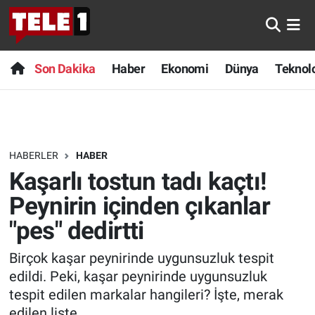
Anında Manşet
Son Dakika
Nöbetçi Eczaneler
Son Dakika
Haber
Ekonomi
Dünya
Teknolo
Başka Sohbetler
Haber
Hava Durumu
Belgesel
Ekonomi
Namaz Vakitleri
HABERLER
HABER
Bilim turu
Dünya
Trafik Durumu
Kaşarlı tostun tadı kaçtı!
Bilim ve Teknoloji Evreni
Teknoloji
Süper Lig Puan Durumu ve Fikstür
Peynirin içinden çıkanlar
"pes" dedirtti
Doğa Konuşuyor
Sağlık
Tüm Manşetler
Birçok kaşar peynirinde uygunsuzluk tespit
Dünya
Spor
Son Dakika Haberleri
edildi. Peki, kaşar peynirinde uygunsuzluk
tespit edilen markalar hangileri? İşte, merak
Ege Saati
Yayın Akışı
Haber Arşivi
edilen liste...