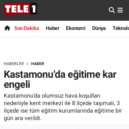
Anında Manşet
Son Dakika
Nöbetçi Eczaneler
Son Dakika
Haber
Ekonomi
Dünya
Teknolo
Başka Sohbetler
Haber
Hava Durumu
Belgesel
Ekonomi
Namaz Vakitleri
HABERLER
HABER
Bilim turu
Dünya
Trafik Durumu
Kastamonu'da eğitime kar
Bilim ve Teknoloji Evreni
Teknoloji
Süper Lig Puan Durumu ve Fikstür
engeli
Kastamonu'da olumsuz hava koşulları
Doğa Konuşuyor
Sağlık
Tüm Manşetler
nedeniyle kent merkezi ile 8 ilçede taşımalı, 3
Dünya
Spor
Son Dakika Haberleri
ilçede ise tüm eğitim kurumlarında eğitime bir
gün ara verildi.
Ege Saati
Yayın Akışı
Haber Arşivi