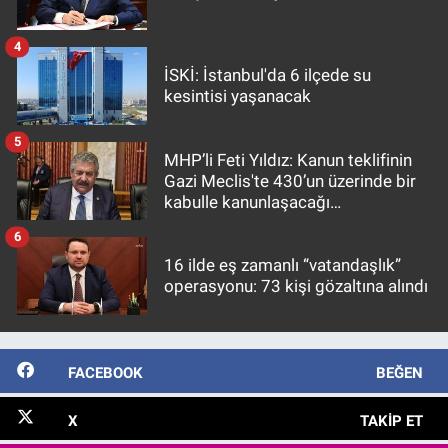
4
İSKİ: İstanbul'da 6 ilçede su
kesintisi yaşanacak
5
MHP’li Feti Yıldız: Kanun teklifinin
Gazi Meclis'te 430’un üzerinde bir
kabulle kanunlaşacağı
görülmektedir
6
16 ilde eş zamanlı “vatandaşlık”
operasyonu: 73 kişi gözaltına alındı
FACEBOOK
BEĞEN
X
TAKIP ET