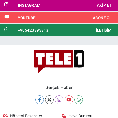
INSTAGRAM
TAKIP ET
YOUTUBE
ABONE OL
+905423395813
İLETIŞIM
Gerçek Haber
Nöbetçi Eczaneler
Hava Durumu