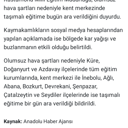
hava şartları nedeniyle kent merkezinde
Gündem Özel
taşımalı eğitime bugün ara verildiğini duyurdu.
Günün görüntüsü
Kaymakamlıkların sosyal medya hesaplarından
yapılan açıklamada ise bölgede kar yağışı ve
Haber
buzlanmanın etkili olduğu belirtildi.
İlan
Olumsuz hava şartları nedeniyle Küre,
Doğanyurt ve Azdavay ilçelerinde tüm eğitim
Kimdir
kurumlarında, kent merkezi ile İnebolu, Ağlı,
Abana, Bozkurt, Devrekani, Şenpazar,
Koronavirüs
Çatalzeytin ve Seydiler ilçelerinde ise taşımalı
Kültür Sanat
eğitime bir gün ara verildiği bildirildi.
Ne demişti
Kaynak:
Anadolu Haber Ajansı