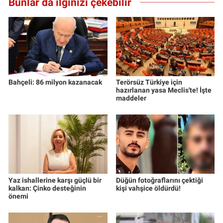
Bunlar da ilginizi çekebilir
Yerel Yaşam
Canlı Yayın
Bahçeli: 86 milyon kazanacak
Terörsüz Türkiye için
hazırlanan yasa Meclis'te! İşte
maddeler
Yaz ishallerine karşı güçlü bir
Düğün fotoğraflarını çektiği
kalkan: Çinko desteğinin
kişi vahşice öldürdü!
önemi