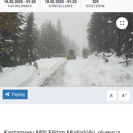
18.02.2025 - 01:20
18.02.2025 - 01:23
325
YAYINLANMA
GÜNCELLEME
GÖSTERIM
Ege'den Esintiler
İletişim
Eğitim
Eğlence
Ekonomi
Forum
Gerçeğin İzinde
Paylaş
-
+
A
A
Gün Başlıyor
Gün Bitiyor
Gün Ortası
Kastamonu Milli Eğitim Müdürlüğü, olumsuz