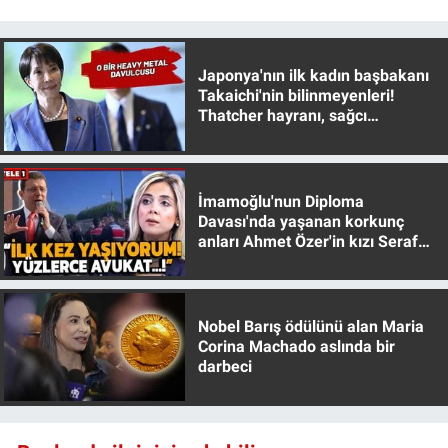
Nedir
Popüler
Japonya'nın ilk kadın başbakanı
Takaichi'nin bilinmeyenleri!
Programlar
Thatcher hayranı, sağcı
muhafazakar
Sağlık
İmamoğlu'nun Diploma
Spor
Davası'nda yaşanan korkunç
anları Ahmet Özer'in kızı Seraf
Özer anlattı!
Teknoloji
Türkiye'nin Geleceği
Nobel Barış ödülünü alan Maria
Corina Machado aslında bir
Türkiye'nin Gündemi
darbeci
Yerel Gündem