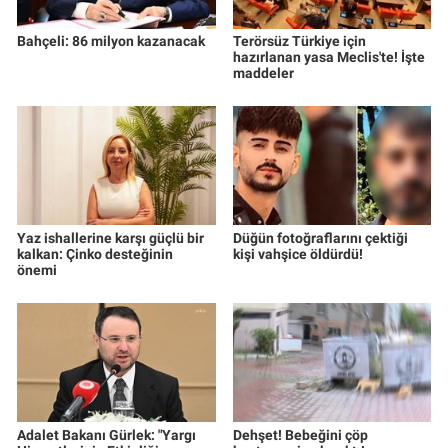
Bahçeli: 86 milyon kazanacak
Terörsüz Türkiye için
hazırlanan yasa Meclis'te! İşte
maddeler
Yaz ishallerine karşı güçlü bir
Düğün fotoğraflarını çektiği
kalkan: Çinko desteğinin
kişi vahşice öldürdü!
önemi
Adalet Bakanı Gürlek: "Yargı
Dehşet! Bebeğini çöp