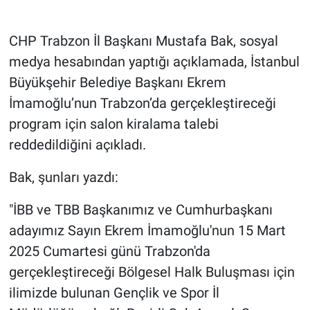
Gündem Özel
CHP Trabzon İl Başkanı Mustafa Bak, sosyal
medya hesabından yaptığı açıklamada, İstanbul
Günün görüntüsü
Büyükşehir Belediye Başkanı Ekrem
İmamoğlu’nun Trabzon’da gerçekleştireceği
Haber
program için salon kiralama talebi
İlan
reddedildiğini açıkladı.
Kimdir
Bak, şunları yazdı:
"İBB ve TBB Başkanımız ve Cumhurbaşkanı
Koronavirüs
adayımız Sayın Ekrem İmamoğlu'nun 15 Mart
Kültür Sanat
2025 Cumartesi günü Trabzon'da
gerçekleştireceği Bölgesel Halk Buluşması için
Ne demişti
ilimizde bulunan Gençlik ve Spor İl