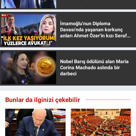
muhafazakar
İmamoğlu'nun Diploma
Davası'nda yaşanan korkunç
anları Ahmet Özer'in kızı Seraf
Özer anlattı!
Nobel Barış ödülünü alan Maria
Corina Machado aslında bir
darbeci
Bunlar da ilginizi çekebilir