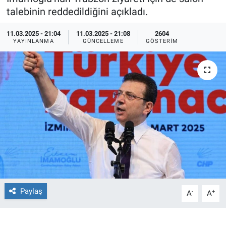
talebinin reddedildiğini açıkladı.
Ege'den Esintiler
İletişim
11.03.2025 - 21:04
11.03.2025 - 21:08
2604
YAYINLANMA
GÜNCELLEME
GÖSTERIM
Eğitim
Eğlence
Ekonomi
Forum
Gerçeğin İzinde
Gün Başlıyor
Paylaş
-
+
A
A
Gün Bitiyor
Gün Ortası