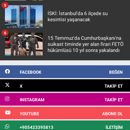
5
İSKİ: İstanbul'da 6 ilçede su
kesintisi yaşanacak
6
15 Temmuz'da Cumhurbaşkanı'na
suikast timinde yer alan firari FETÖ
hükümlüsü 10 yıl sonra yakalandı
FACEBOOK
BEĞEN
X
TAKIP ET
INSTAGRAM
TAKIP ET
YOUTUBE
ABONE OL
+905423395813
İLETIŞIM