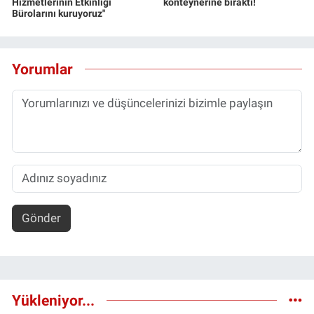
Hizmetlerinin Etkinliği
konteynerine bıraktı!
Bürolarını kuruyoruz"
Yorumlar
Gönder
Yükleniyor...