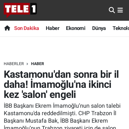
Anında Manşet
Son Dakika
Nöbetçi Eczaneler
Son Dakika
Haber
Ekonomi
Dünya
Teknolo
Başka Sohbetler
Haber
Hava Durumu
Belgesel
Ekonomi
Namaz Vakitleri
HABERLER
HABER
Bilim turu
Dünya
Trafik Durumu
Kastamonu'dan sonra bir il
Bilim ve Teknoloji Evreni
Teknoloji
Süper Lig Puan Durumu ve Fikstür
daha! İmamoğlu'na ikinci
kez 'salon' engeli
Doğa Konuşuyor
Sağlık
Tüm Manşetler
İBB Başkanı Ekrem İmamoğlu’nun salon talebi
Dünya
Spor
Son Dakika Haberleri
Kastamonu'da reddedilmişti. CHP Trabzon İl
Başkanı Mustafa Bak, İBB Başkanı Ekrem
Ege Saati
Yayın Akışı
Haber Arşivi
İmamoğlu’nun Trabzon ziyareti için de salon