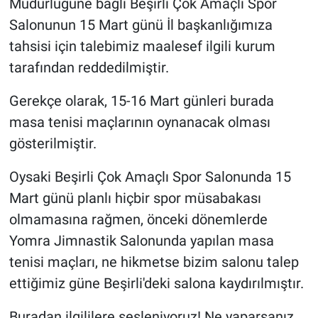
Müdürlüğüne bağlı Beşirli Çok Amaçlı Spor
Nedir
Salonunun 15 Mart günü İl başkanlığımıza
Popüler
tahsisi için talebimiz maalesef ilgili kurum
tarafından reddedilmiştir.
Programlar
Gerekçe olarak, 15-16 Mart günleri burada
Sağlık
masa tenisi maçlarının oynanacak olması
gösterilmiştir.
Spor
Oysaki Beşirli Çok Amaçlı Spor Salonunda 15
Teknoloji
Mart günü planlı hiçbir spor müsabakası
olmamasına rağmen, önceki dönemlerde
Türkiye'nin Geleceği
Yomra Jimnastik Salonunda yapılan masa
Türkiye'nin Gündemi
tenisi maçları, ne hikmetse bizim salonu talep
ettiğimiz güne Beşirli'deki salona kaydırılmıştır.
Yerel Gündem
Buradan ilgililere sesleniyoruz! Ne yaparsanız