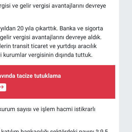
gisi ve gelir vergisi avantajlarını devreye
yıldan 20 yıla çıkarttık. Banka ve sigorta
elir vergisi avantajlarını devreye aldık.
rin transit ticaret ve yurtdışı aracılık
eri kurumlar vergisinin dışında tuttuk.
avında tacize tutuklama
kurum sayısı ve işlem hacmi istikrarlı
n katılım bankacılığı sektördeki payını %9,5