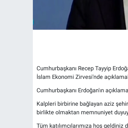
Gündem Özel
Günün görüntüsü
Haber
İlan
Cumhurbaşkanı Recep Tayyip Erdoğan
Kimdir
İslam Ekonomi Zirvesi'nde açıklama
Koronavirüs
Cumhurbaşkanı Erdoğan'ın açıklamal
Kültür Sanat
Kalpleri birbirine bağlayan aziz şeh
birlikte olmaktan memnuniyet duyu
Ne demişti
Tüm katılımcılarımıza hoş geldiniz 