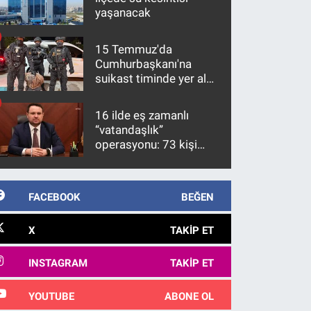
yaşanacak
15 Temmuz'da
Cumhurbaşkanı'na
suikast timinde yer alan
firari FETÖ hükümlüsü
10 yıl sonra yakalandı
16 ilde eş zamanlı
“vatandaşlık”
operasyonu: 73 kişi
gözaltına alındı
FACEBOOK
BEĞEN
X
TAKIP ET
INSTAGRAM
TAKIP ET
YOUTUBE
ABONE OL