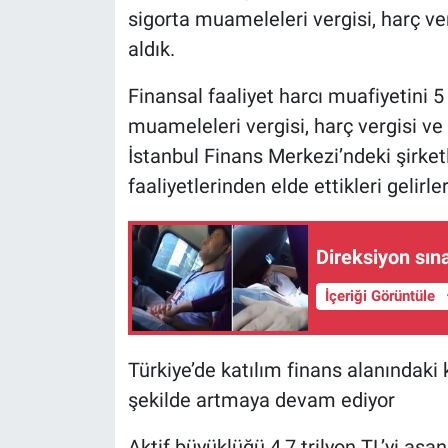
sigorta muameleleri vergisi, harç ver
aldık.
Finansal faaliyet harcı muafiyetini 5 
muameleleri vergisi, harç vergisi ve g
İstanbul Finans Merkezi’ndeki şirketle
faaliyetlerinden elde ettikleri gelirl
Direksiyon sın
İçeriği Görüntüle
Türkiye’de katılım finans alanındaki 
şekilde artmaya devam ediyor
Aktif büyüklüğü 4,7 trilyon TL’yi aşa