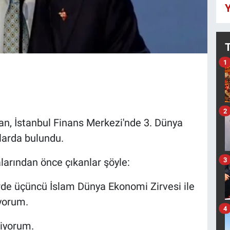
Y
1
2
, İstanbul Finans Merkezi'nde 3. Dünya
larda bulundu.
3
arından önce çıkanlar şöyle:
irde üçüncü İslam Dünya Ekonomi Zirvesi ile
yorum.
4
diyorum.