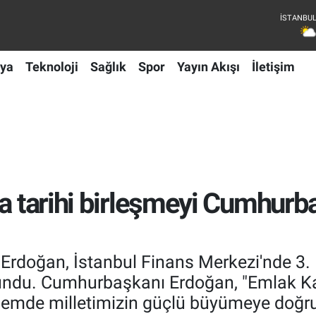
ya
Teknoloji
Sağlık
Spor
Yayın Akışı
İletişim
da tarihi birleşmeyi Cumhur
rdoğan, İstanbul Finans Merkezi'nde 3
undu. Cumhurbaşkanı Erdoğan, "Emlak Kat
nemde milletimizin güçlü büyümeye doğr