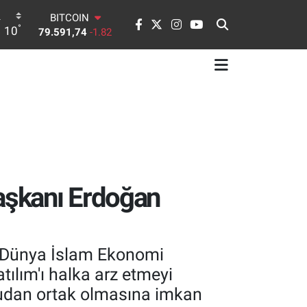
BITCOIN
79.591,74
-1.82
°
10
DOLAR
45,43620
0.02
EURO
53,38690
0.19
STERLİN
61,60380
0.18
G.ALTIN
6862,09000
0.19
BİST100
14.598,00
0
başkanı Erdoğan
. Dünya İslam Ekonomi
ılım'ı halka arz etmeyi
udan ortak olmasına imkan