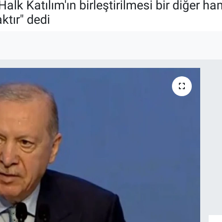
Halk Katılım'ın birleştirilmesi bir diğer 
ktır" dedi
I