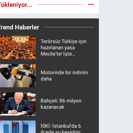
ükleniyor...
Trend Haberler
Terörsüz Türkiye için
hazırlanan yasa
Meclis'te! İşte
maddeler
Motorinde bir indirim
daha
Bahçeli: 86 milyon
kazanacak
İSKİ: İstanbul'da 6
ilçede su kesintisi