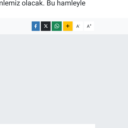
hamlemiz olacak. Bu hamleyle
-
+
A
A