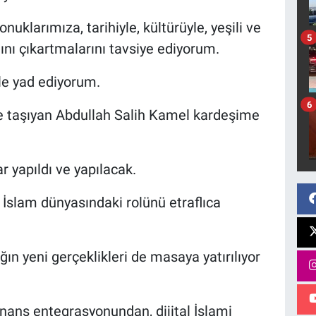
uklarımıza, tarihiyle, kültürüyle, yeşili ve
5
nı çıkartmalarını tavsiye ediyorum.
le yad ediyorum.
6
ne taşıyan Abdullah Salih Kamel kardeşime
r yapıldı ve yapılacak.
İslam dünyasındaki rolünü etraflıca
ın yeni gerçeklikleri de masaya yatırılıyor
inans entegrasyonundan, dijital İslami