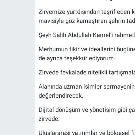
Nedir
Zirvemize yurtdışından teşrif eden kon
Popüler
mavisiyle göz kamaştıran şehrin tadı
Programlar
Şeyh Salih Abdullah Kamel’i rahmet
Sağlık
Merhumun fikir ve ideallerini bugü
de ayrıca teşekkür ediyorum.
Spor
Zirvede fevkalade nitelikli tartışmala
Teknoloji
Alanında uzman isimler sermayenin 
Türkiye'nin Geleceği
değerlendirecek.
Dijital dönüşüm ve yönetişim gibi çağ
Türkiye'nin Gündemi
zirvede.
Yerel Gündem
Uluslararası yatırımlar ve bölgesel f