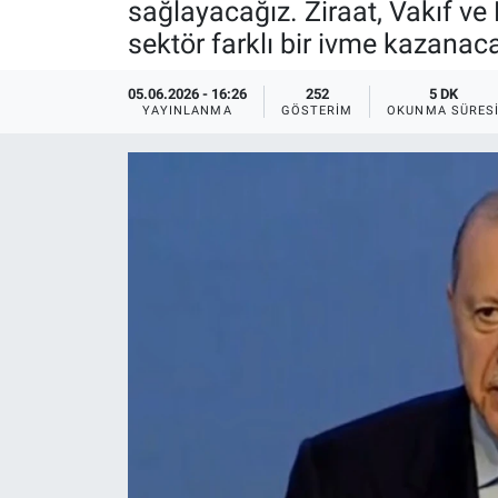
sağlayacağız. Ziraat, Vakıf ve 
sektör farklı bir ivme kazanaca
Ege'den Esintiler
İletişim
Eğitim
05.06.2026 - 16:26
252
5 DK
YAYINLANMA
GÖSTERIM
OKUNMA SÜRES
Eğlence
Ekonomi
Forum
Gerçeğin İzinde
Gün Başlıyor
Gün Bitiyor
Gün Ortası