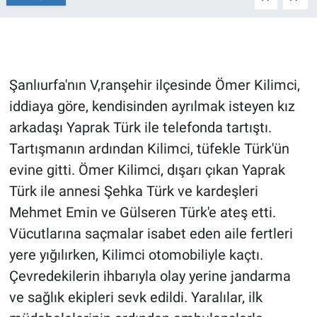
Gündem Özel
Günün görüntüsü
Şanlıurfa'nın V,ranşehir ilçesinde Ömer Kilimci,
iddiaya göre, kendisinden ayrılmak isteyen kız
Haber
arkadaşı Yaprak Türk ile telefonda tartıştı.
İlan
Tartışmanın ardından Kilimci, tüfekle Türk'ün
evine gitti. Ömer Kilimci, dışarı çıkan Yaprak
Kimdir
Türk ile annesi Şehka Türk ve kardeşleri
Mehmet Emin ve Gülseren Türk'e ateş etti.
Koronavirüs
Vücutlarına saçmalar isabet eden aile fertleri
Kültür Sanat
yere yığılırken, Kilimci otomobiliyle kaçtı.
Çevredekilerin ihbarıyla olay yerine jandarma
Ne demişti
ve sağlık ekipleri sevk edildi. Yaralılar, ilk