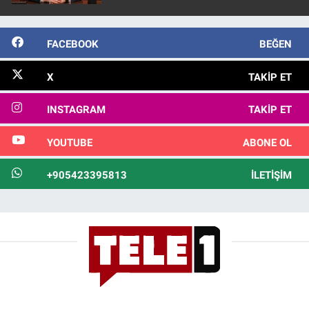
FACEBOOK
BEĞEN
X
TAKIP ET
INSTAGRAM
TAKIP ET
YOUTUBE
ABONE OL
+905423395813
İLETIŞIM