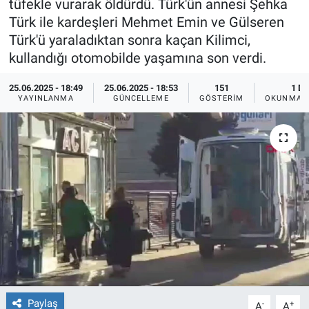
tüfekle vurarak öldürdü. Türk'ün annesi Şehka
Türk ile kardeşleri Mehmet Emin ve Gülseren
Ege'den Esintiler
İletişim
Türk'ü yaraladıktan sonra kaçan Kilimci,
kullandığı otomobilde yaşamına son verdi.
Eğitim
25.06.2025 - 18:49
25.06.2025 - 18:53
151
1 DK
Eğlence
YAYINLANMA
GÜNCELLEME
GÖSTERIM
OKUNMA S
Ekonomi
Forum
Gerçeğin İzinde
Gün Başlıyor
Gün Bitiyor
Paylaş
-
+
Gün Ortası
A
A