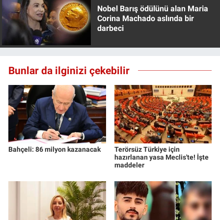
Nobel Barış ödülünü alan Maria
Corina Machado aslında bir
darbeci
Bunlar da ilginizi çekebilir
Bahçeli: 86 milyon kazanacak
Terörsüz Türkiye için
hazırlanan yasa Meclis'te! İşte
maddeler