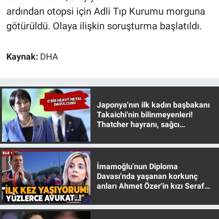
Yerel Yaşam
ardından otopsi için Adli Tıp Kurumu morguna
götürüldü. Olaya ilişkin soruşturma başlatıldı.
Canlı Yayın
Kaynak:
DHA
Japonya'nın ilk kadın başbakanı
Takaichi'nin bilinmeyenleri!
Thatcher hayranı, sağcı
muhafazakar
İmamoğlu'nun Diploma
Davası'nda yaşanan korkunç
anları Ahmet Özer'in kızı Seraf
Özer anlattı!