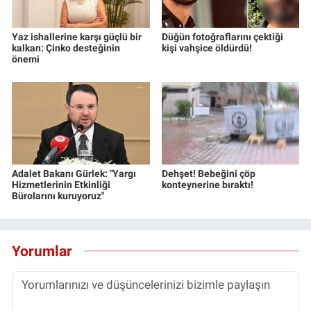
Yaz ishallerine karşı güçlü bir
Düğün fotoğraflarını çektiği
kalkan: Çinko desteğinin
kişi vahşice öldürdü!
önemi
Adalet Bakanı Gürlek: "Yargı
Dehşet! Bebeğini çöp
Hizmetlerinin Etkinliği
konteynerine bıraktı!
Bürolarını kuruyoruz"
Yorumlar