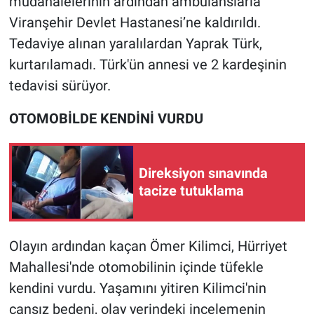
müdahalelerinin ardından ambulanslarla
Nedir
Viranşehir Devlet Hastanesi’ne kaldırıldı.
Popüler
Tedaviye alınan yaralılardan Yaprak Türk,
kurtarılamadı. Türk'ün annesi ve 2 kardeşinin
Programlar
tedavisi sürüyor.
Sağlık
OTOMOBİLDE KENDİNİ VURDU
Spor
Direksiyon sınavında
Teknoloji
tacize tutuklama
Türkiye'nin Geleceği
Olayın ardından kaçan Ömer Kilimci, Hürriyet
Türkiye'nin Gündemi
Mahallesi'nde otomobilinin içinde tüfekle
kendini vurdu. Yaşamını yitiren Kilimci'nin
Yerel Gündem
cansız bedeni, olay yerindeki incelemenin