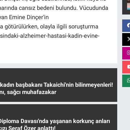
narında cansız bedeni bulundu. Vücudunda
yan Emine Dinçer'in
a götürülürken, olayla ilgili soruşturma
yasindaki-alzheimer-hastasi-kadin-evine-
 kadın başbakanı Takaichi'nin bilinmeyenleri!
nı, sağcı muhafazakar
iploma Davası'nda yaşanan korkunç anları
ızı Seraf Özer anlattı!