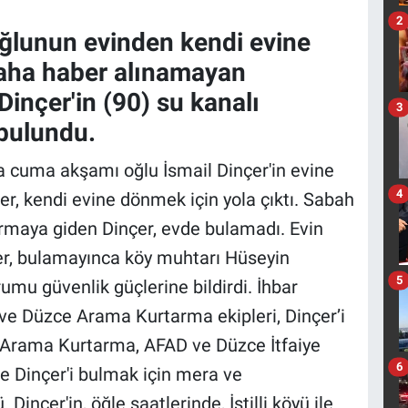
2
ğlunun evinden kendi evine
 daha haber alınamayan
inçer'in (90) su kanalı
3
bulundu.
ta cuma akşamı oğlu İsmail Dinçer'in evine
4
r, kendi evine dönmek için yola çıktı. Sabah
ırmaya giden Dinçer, evde bulamadı. Evin
er, bulamayınca köy muhtarı Hüseyin
5
mu güvenlik güçlerine bildirdi. İhbar
ve Düzce Arama Kurtarma ekipleri, Dinçer’i
e Arama Kurtarma, AFAD ve Düzce İtfaiye
6
e Dinçer'i bulmak için mera ve
inçer'in, öğle saatlerinde, İstilli köyü ile