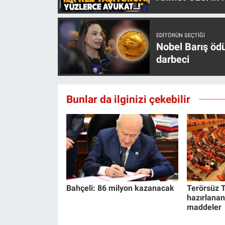
Yerel Yaşam
Canlı Yayın
EDITÖRÜN SEÇTIĞI
Nobel Barış öd
darbeci
Bunlar da ilginizi çekebilir
Bahçeli: 86 milyon kazanacak
Terörsüz T
hazırlanan
maddeler