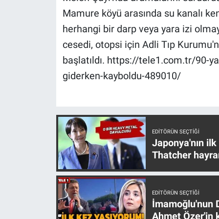
Nedir
Mamure köyü arasında su kanalı ke
herhangi bir darp veya yara izi olma
Popüler
cesedi, otopsi için Adli Tıp Kurumu'n
Programlar
başlatıldı. https://tele1.com.tr/90-
giderken-kayboldu-489010/
Sağlık
Spor
Teknoloji
EDITÖRÜN SEÇTIĞI
Japonya'nın ilk
Türkiye'nin Geleceği
Thatcher hayra
Türkiye'nin Gündemi
EDITÖRÜN SEÇTIĞI
İmamoğlu'nun D
Yerel Gündem
Ahmet Özer'in k