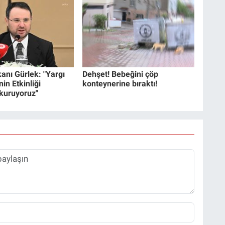
anı Gürlek: "Yargı
Dehşet! Bebeğini çöp
in Etkinliği
konteynerine bıraktı!
 kuruyoruz"