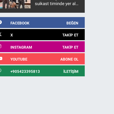
suikast timinde yer alan
firari FETÖ hükümlüsü
10 yıl sonra yakalandı
FACEBOOK
BEĞEN
X
TAKIP ET
INSTAGRAM
TAKIP ET
YOUTUBE
ABONE OL
+905423395813
İLETIŞIM