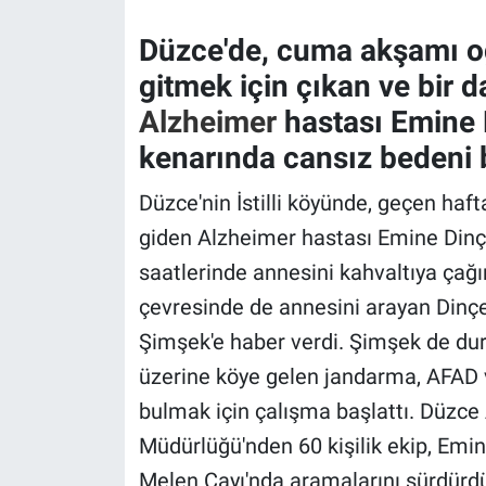
Düzce'de, cuma akşamı o
Gündem Özel
gitmek için çıkan ve bir
Günün görüntüsü
Alzheimer
hastası Emine D
kenarında cansız bedeni 
Haber
Düzce'nin İstilli köyünde, geçen haf
İlan
giden Alzheimer hastası Emine Dinçe
saatlerinde annesini kahvaltıya çağ
Kimdir
çevresinde de annesini arayan Dinç
Koronavirüs
Şimşek'e haber verdi. Şimşek de duru
üzerine köye gelen jandarma, AFAD 
Kültür Sanat
bulmak için çalışma başlattı. Düzc
Ne demişti
Müdürlüğü'nden 60 kişilik ekip, Emin
Melen Çayı'nda aramalarını sürdürdü. D