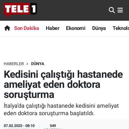
Anında Manşet
Son Dakika
Nöbetçi Eczaneler
Son Dakika
Haber
Ekonomi
Dünya
Teknolo
Başka Sohbetler
Haber
Hava Durumu
Belgesel
Ekonomi
Namaz Vakitleri
HABERLER
DÜNYA
Bilim turu
Dünya
Trafik Durumu
Kedisini çalıştığı hastanede
Bilim ve Teknoloji Evreni
Teknoloji
Süper Lig Puan Durumu ve Fikstür
ameliyat eden doktora
soruşturma
Doğa Konuşuyor
Sağlık
Tüm Manşetler
İtalya’da çalıştığı hastanede kedisini ameliyat
Dünya
Spor
Son Dakika Haberleri
eden doktora soruşturma başlatıldı.
Ege Saati
Yayın Akışı
Haber Arşivi
07.02.2025 - 08:10
549