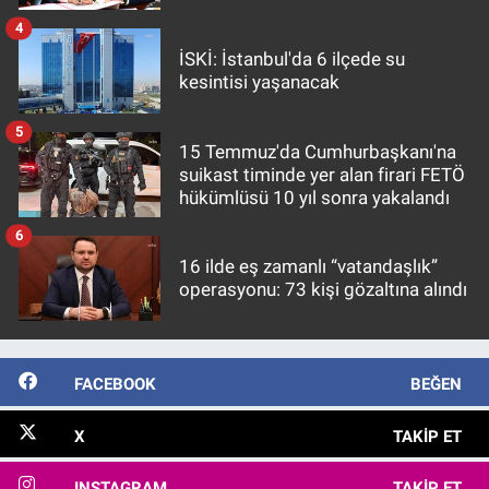
4
İSKİ: İstanbul'da 6 ilçede su
kesintisi yaşanacak
5
15 Temmuz'da Cumhurbaşkanı'na
suikast timinde yer alan firari FETÖ
hükümlüsü 10 yıl sonra yakalandı
6
16 ilde eş zamanlı “vatandaşlık”
operasyonu: 73 kişi gözaltına alındı
FACEBOOK
BEĞEN
X
TAKIP ET
INSTAGRAM
TAKIP ET