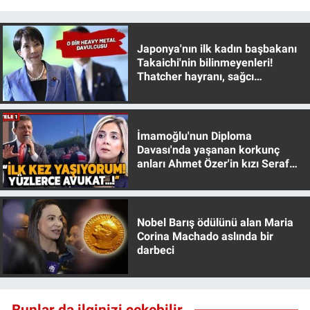
Yerel Yaşam
Canlı Yayın
Japonya'nın ilk kadın başbakanı
Takaichi'nin bilinmeyenleri!
Thatcher hayranı, sağcı
muhafazakar
İmamoğlu'nun Diploma
Davası'nda yaşanan korkunç
anları Ahmet Özer'in kızı Seraf
Özer anlattı!
Nobel Barış ödülünü alan Maria
Corina Machado aslında bir
darbeci
Bunlar da ilginizi çekebilir