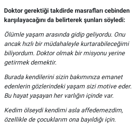
Nedir
Doktor gerektiği takdirde masrafları cebinden
Popüler
karşılayacağını da belirterek şunları söyledi:
Programlar
Ölümle yaşam arasında gidip geliyordu. Onu
ancak hızlı bir müdahaleyle kurtarabileceğimi
Sağlık
biliyordum. Doktor olmak bir misyonu yerine
getirmek demektir.
Spor
Burada kendilerini sizin bakımınıza emanet
Teknoloji
edenlerin gözlerindeki yaşam sizi motive eder.
Bu hayat yaşayan her varlığın içinde var.
Türkiye'nin Geleceği
Kedim ölseydi kendimi asla affedemezdim,
Türkiye'nin Gündemi
özellikle de çocuklarım ona bayıldığı için.
Yerel Gündem