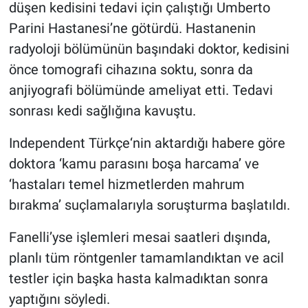
düşen kedisini tedavi için çalıştığı Umberto
Parini Hastanesi’ne götürdü. Hastanenin
Gündem Özel
radyoloji bölümünün başındaki doktor, kedisini
Günün görüntüsü
önce tomografi cihazına soktu, sonra da
anjiyografi bölümünde ameliyat etti. Tedavi
Haber
sonrası kedi sağlığına kavuştu.
İlan
Independent Türkçe‘nin aktardığı habere göre
doktora ‘kamu parasını boşa harcama’ ve
Kimdir
‘hastaları temel hizmetlerden mahrum
bırakma’ suçlamalarıyla soruşturma başlatıldı.
Koronavirüs
Fanelli’yse işlemleri mesai saatleri dışında,
Kültür Sanat
planlı tüm röntgenler tamamlandıktan ve acil
testler için başka hasta kalmadıktan sonra
Ne demişti
yaptığını söyledi.