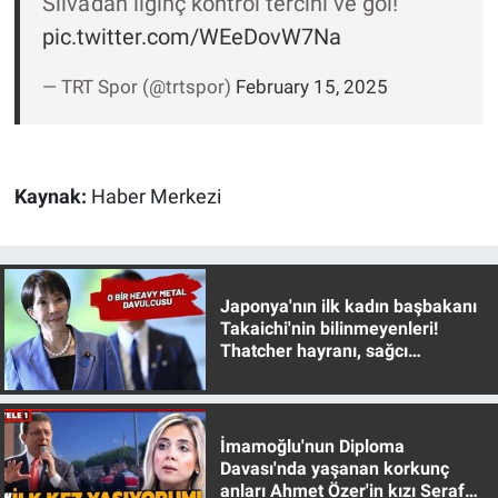
Silva'dan ilginç kontrol tercihi ve gol!
Nedir
pic.twitter.com/WEeDovW7Na
Popüler
— TRT Spor (@trtspor)
February 15, 2025
Programlar
Sağlık
Kaynak:
Haber Merkezi
Spor
Teknoloji
Japonya'nın ilk kadın başbakanı
Takaichi'nin bilinmeyenleri!
Türkiye'nin Geleceği
Thatcher hayranı, sağcı
muhafazakar
Türkiye'nin Gündemi
İmamoğlu'nun Diploma
Yerel Gündem
Davası'nda yaşanan korkunç
anları Ahmet Özer'in kızı Seraf