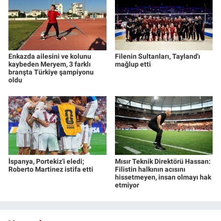
Enkazda ailesini ve kolunu
Filenin Sultanları, Tayland'ı
kaybeden Meryem, 3 farklı
mağlup etti
branşta Türkiye şampiyonu
oldu
İspanya, Portekiz'i eledi;
Mısır Teknik Direktörü Hassan:
Roberto Martinez istifa etti
Filistin halkının acısını
hissetmeyen, insan olmayı hak
etmiyor