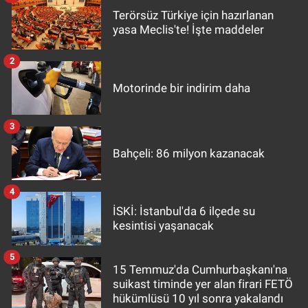
Terörsüz Türkiye için hazırlanan
yasa Meclis'te! İşte maddeler
2
Motorinde bir indirim daha
3
Bahçeli: 86 milyon kazanacak
4
İSKİ: İstanbul'da 6 ilçede su
kesintisi yaşanacak
5
15 Temmuz'da Cumhurbaşkanı'na
suikast timinde yer alan firari FETÖ
hükümlüsü 10 yıl sonra yakalandı