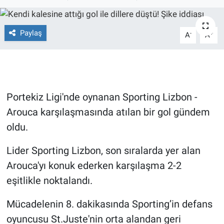
Ege'den Esintiler
İletişim
Paylaş
-
+
A
A
Eğitim
Eğlence
Ekonomi
Portekiz Ligi'nde oynanan Sporting Lizbon -
Arouca karşılaşmasında atılan bir gol gündem
Forum
oldu.
Gerçeğin İzinde
Lider Sporting Lizbon, son sıralarda yer alan
Arouca'yı konuk ederken karşılaşma 2-2
Gün Başlıyor
eşitlikle noktalandı.
Gün Bitiyor
Mücadelenin 8. dakikasında Sporting’in defans
oyuncusu St.Juste'nin orta alandan geri
Gün Ortası