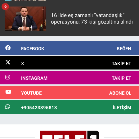
6
16 ilde eş zamanlı “vatandaşlık”
operasyonu: 73 kişi gözaltına alındı
FACEBOOK
BEĞEN
X
TAKIP ET
INSTAGRAM
TAKIP ET
YOUTUBE
ABONE OL
+905423395813
İLETIŞIM