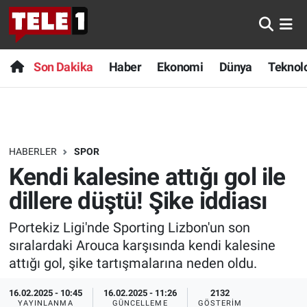
Anında Manşet
Son Dakika
Nöbetçi Eczaneler
Son Dakika
Haber
Ekonomi
Dünya
Teknolo
Başka Sohbetler
Haber
Hava Durumu
Belgesel
Ekonomi
Namaz Vakitleri
HABERLER
SPOR
Bilim turu
Dünya
Trafik Durumu
Kendi kalesine attığı gol ile
Bilim ve Teknoloji Evreni
Teknoloji
Süper Lig Puan Durumu ve Fikstür
dillere düştü! Şike iddiası
Portekiz Ligi'nde Sporting Lizbon'un son
Doğa Konuşuyor
Sağlık
Tüm Manşetler
sıralardaki Arouca karşısında kendi kalesine
Dünya
Spor
Son Dakika Haberleri
attığı gol, şike tartışmalarına neden oldu.
16.02.2025 - 10:45
16.02.2025 - 11:26
2132
Ege Saati
Yayın Akışı
Haber Arşivi
YAYINLANMA
GÜNCELLEME
GÖSTERIM