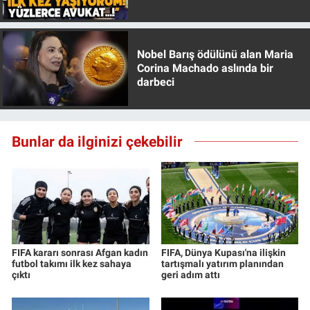
Özer anlattı!
Yerel Yaşam
Canlı Yayın
Nobel Barış ödülünü alan Maria
Corina Machado aslında bir
darbeci
Bunlar da ilginizi çekebilir
FIFA kararı sonrası Afgan kadın
FIFA, Dünya Kupası'na ilişkin
futbol takımı ilk kez sahaya
tartışmalı yatırım planından
çıktı
geri adım attı