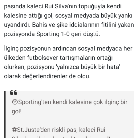
pasında kaleci Rui Silva'nın topuğuyla kendi
Gündem Özel
kalesine attığı gol, sosyal medyada büyük yankı
uyandırdı. Bahis ve şike iddialarının fitilini yakan
Günün görüntüsü
pozisyonda Sporting 1-0 geri düştü.
Haber
İlginç pozisyonun ardından sosyal medyada her
ülkeden futbolsever tartışmaların ortağı
İlan
olurken, pozisyonu 'yalnızca büyük bir hata'
olarak değerlendirenler de oldu.
Kimdir
Koronavirüs
😯Sporting'ten kendi kalesine çok ilginç bir
Kültür Sanat
gol!
Ne demişti
⚽St.Juste'den riskli pas, kaleci Rui